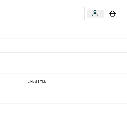
formance
submenu
Vegan submenu
Enter Performance submenu
⌄
učite prijatelju i zaradite 10 EUR
LIFESTYLE