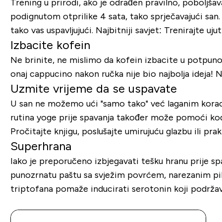
Trening u prirodi, ako je odrađen pravilno, poboljša
podignutom otprilike 4 sata, tako sprječavajući san.
tako vas uspavljujući. Najbitniji savjet: Trenirajte uj
Izbacite kofein
Ne brinite, ne mislimo da kofein izbacite u potpuno
onaj cappucino nakon ručka nije bio najbolja ideja! Na
Uzmite vrijeme da se uspavate
U san ne možemo ući "samo tako" već laganim koracim
rutina yoge prije spavanja također može pomoći kod o
Pročitajte knjigu, poslušajte umirujuću glazbu ili pra
Superhrana
Iako je preporučeno izbjegavati tešku hranu prije s
punozrnatu paštu sa svježim povrćem, narezanim pil
triptofana pomaže inducirati serotonin koji podržava 