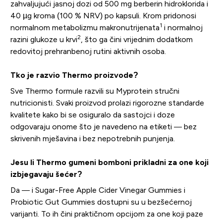
zahvaljujući jasnoj dozi od 500 mg berberin hidroklorida i
40 µg kroma (100 % NRV) po kapsuli. Krom pridonosi
1
normalnom metabolizmu makronutrijenata
i normalnoj
2
razini glukoze u krvi
, što ga čini vrijednim dodatkom
redovitoj prehranbenoj rutini aktivnih osoba.
Tko je razvio Thermo proizvode?
Sve Thermo formule razvili su Myprotein stručni
nutricionisti. Svaki proizvod prolazi rigorozne standarde
kvalitete kako bi se osiguralo da sastojci i doze
odgovaraju onome što je navedeno na etiketi — bez
skrivenih mješavina i bez nepotrebnih punjenja.
Jesu li Thermo gumeni bomboni prikladni za one koji
izbjegavaju šećer?
Da — i Sugar-Free Apple Cider Vinegar Gummies i
Probiotic Gut Gummies dostupni su u bezšećernoj
varijanti. To ih čini praktičnom opcijom za one koji paze