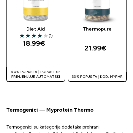
Diet Aid
Thermopure
(1)
4 out of 5 stars
18.99€‎
21.99€‎
BRZA KUPNJA
BRZA KUPNJA
40% POPUSTA | POPUST SE
PRIMJENJUJE AUTOMATSKI
33% POPUSTA | KOD: MYPHR
Termogenici — Myprotein Thermo
Termogenici su kategorija dodataka prehrani