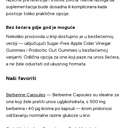
suplementacija bude dosadna ili komplicirana kada
postoje toliko praktične opcije.
Bez šećera gdje god je moguće
Nekoliko proizvoda u liniji dostupno je u bezšećernoj
verziji — uključujući Sugar-Free Apple Cider Vinegar
Gummies i Probiotic Gut Gummies u bezšećernoj
varijanti. Odlična opcija za one koji paze na unos šećera,
a ne žele odustati od ukusnog formata.
Naši favoriti
Berberine Capsules
— Berberine Capsules su idealne za
one koji žele pratiti unos ugljikohidrata, s 500 mg
berberina i 40 µg kroma po kapsuli — krom pridonosi
održavanju normalne razine glukoze u krvi.