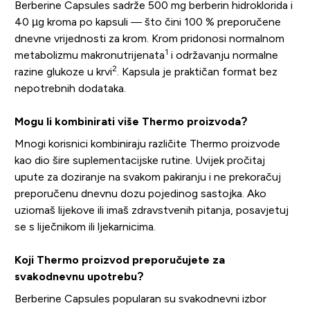
Berberine Capsules sadrže 500 mg berberin hidroklorida i
40 µg kroma po kapsuli — što čini 100 % preporučene
dnevne vrijednosti za krom. Krom pridonosi normalnom
1
metabolizmu makronutrijenata
i održavanju normalne
2
razine glukoze u krvi
. Kapsula je praktičan format bez
nepotrebnih dodataka.
Mogu li kombinirati više Thermo proizvoda?
Mnogi korisnici kombiniraju različite Thermo proizvode
kao dio šire suplementacijske rutine. Uvijek pročitaj
upute za doziranje na svakom pakiranju i ne prekoračuj
preporučenu dnevnu dozu pojedinog sastojka. Ako
uziomaš lijekove ili imaš zdravstvenih pitanja, posavjetuj
se s liječnikom ili ljekarnicima.
Koji Thermo proizvod preporučujete za
svakodnevnu upotrebu?
Berberine Capsules popularan su svakodnevni izbor