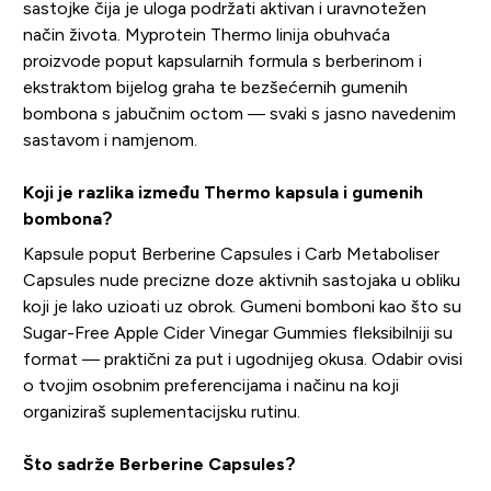
sastojke čija je uloga podržati aktivan i uravnotežen
način života. Myprotein Thermo linija obuhvaća
proizvode poput kapsularnih formula s berberinom i
ekstraktom bijelog graha te bezšećernih gumenih
bombona s jabučnim octom — svaki s jasno navedenim
sastavom i namjenom.
Koji je razlika između Thermo kapsula i gumenih
bombona?
Kapsule poput Berberine Capsules i Carb Metaboliser
Capsules nude precizne doze aktivnih sastojaka u obliku
koji je lako uzioati uz obrok. Gumeni bomboni kao što su
Sugar-Free Apple Cider Vinegar Gummies fleksibilniji su
format — praktični za put i ugodnijeg okusa. Odabir ovisi
o tvojim osobnim preferencijama i načinu na koji
organiziraš suplementacijsku rutinu.
Što sadrže Berberine Capsules?