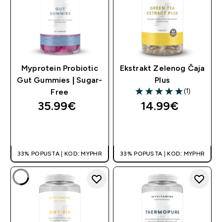
Myprotein Probiotic
Ekstrakt Zelenog Čaja
Gut Gummies | Sugar-
Plus
(1)
Free
5 out of 5 stars
35.99€‎
14.99€‎
BRZA KUPNJA
BRZA KUPNJA
33% POPUSTA | KOD: MYPHR
33% POPUSTA | KOD: MYPHR