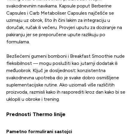
svakodnevnim navikama. Kapsule poput Berberine
Capsules i Carb Metaboliser Capsules najčešće se
uzimaju uz obrok, što ih čini lakim za integraciju u
doručak, ručak ili večeru. Provjeri uputu za doziranje na
pakiranju jer se preporučene upute razlikuju po
formulama.
Bezšećerni gumeni bomboni i Breakfast Smoothie nude
fleksibilnost — mogu poslužiti kao jutarnji dodatak ili
međuobrok. Ključ je dosljednost: konzistentna
svakodnevna upotreba dio je svake dobro osmišljene
suplementacijske rutine. Ako uziomaš više različitih
proizvoda, razmisli kako ih rasporediti kroz dan kako bi se
uklopili u obroke i trening.
Prednosti Thermo linije
Pametno formulirani sastojci