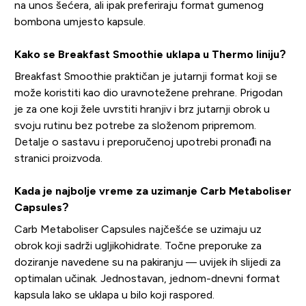
na unos šećera, ali ipak preferiraju format gumenog
bombona umjesto kapsule.
Kako se Breakfast Smoothie uklapa u Thermo liniju?
Breakfast Smoothie praktičan je jutarnji format koji se
može koristiti kao dio uravnotežene prehrane. Prigodan
je za one koji žele uvrstiti hranjiv i brz jutarnji obrok u
svoju rutinu bez potrebe za složenom pripremom.
Detalje o sastavu i preporučenoj upotrebi pronađi na
stranici proizvoda.
Kada je najbolje vreme za uzimanje Carb Metaboliser
Capsules?
Carb Metaboliser Capsules najčešće se uzimaju uz
obrok koji sadrži ugljikohidrate. Točne preporuke za
doziranje navedene su na pakiranju — uvijek ih slijedi za
optimalan učinak. Jednostavan, jednom-dnevni format
kapsula lako se uklapa u bilo koji raspored.