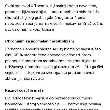
Svaki proizvod u Thermo liniji sadrži točno navedene,
prepoznatljive sastojke — poput berberin hidroklorida,
ekstrakta bijelog graha i jabučnog octa. Nema
nepotrebnih punjenja ni skrivenih mješavina. Znaš točno
što uziomaš i u kojoj količini.
Chromium za normalan metabolizam
Berberine Capsules sadrže 40 µg kroma po kapsuli, što
čini 100 % preporučene dnevne vrijednosti. Krom
1
pridonosi normalnom metabolizmu makronutrijenata
i
2
održavanju normalne razine glukoze u krvi
— što ga čini
vrijednim sastojkom za svakoga tko prati prehranu i
aktivan je način života.
Raznolikost formata
Od jednostavnih kapsula do bezšećernih gumenih
bombona i jutarnjih smoothieja — Thermo linija pokriva
različite preferencije i stilove života. Nema razloga da