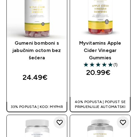
Gumeni bomboni s
Myvitamins Apple
jabučnim octom bez
Cider Vinegar
šećera
Gummies
(1)
5 out of 5 stars
20.99€‎
24.49€‎
BRZA KUPNJA
BRZA KUPNJA
40% POPUSTA | POPUST SE
33% POPUSTA | KOD: MYPHR
PRIMJENJUJE AUTOMATSKI