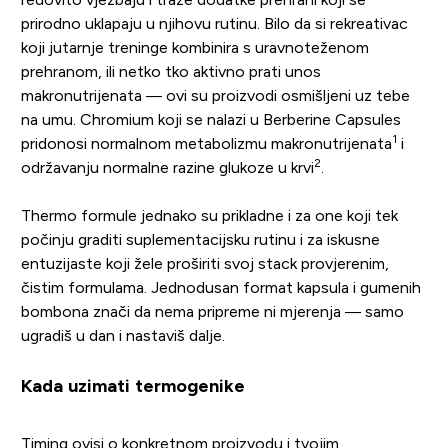
prirodno uklapaju u njihovu rutinu. Bilo da si rekreativac
koji jutarnje treninge kombinira s uravnoteženom
prehranom, ili netko tko aktivno prati unos
makronutrijenata — ovi su proizvodi osmišljeni uz tebe
na umu. Chromium koji se nalazi u Berberine Capsules
1
pridonosi normalnom metabolizmu makronutrijenata
i
2
održavanju normalne razine glukoze u krvi
.
Thermo formule jednako su prikladne i za one koji tek
počinju graditi suplementacijsku rutinu i za iskusne
entuzijaste koji žele proširiti svoj stack provjerenim,
čistim formulama. Jednodusan format kapsula i gumenih
bombona znači da nema pripreme ni mjerenja — samo
ugradiš u dan i nastaviš dalje.
Kada uzimati termogenike
Timing ovisi o konkretnom proizvodu i tvojim