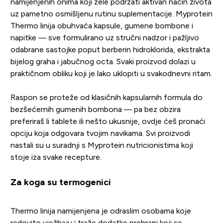
namijenjenih onima koji žele podržati aktivan način života
uz pametno osmišljenu rutinu suplementacije. Myprotein
Thermo linija obuhvaća kapsule, gumene bombone i
napitke — sve formulirano uz stručni nadzor i pažljivo
odabrane sastojke poput berberin hidroklorida, ekstrakta
bijelog graha i jabučnog octa. Svaki proizvod dolazi u
praktičnom obliku koji je lako uklopiti u svakodnevni ritam.
Raspon se proteže od klasičnih kapsularnih formula do
bezšećernih gumenih bombona — pa bez obzira
preferiraš li tablete ili nešto ukusnije, ovdje ćeš pronaći
opciju koja odgovara tvojim navikama. Svi proizvodi
nastali su u suradnji s Myprotein nutricionistima koji
stoje iza svake recepture.
Za koga su termogenici
Thermo linija namijenjena je odraslim osobama koje
redovito vježbaju i traže dodatke prehrani koji se