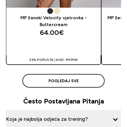
MP ženski Velocity vjetrovka -
MP žensk
Buttercream
64.00€‎
BRZA KUPNJA
33% POPUSTA | KOD: MYPHR
3
POGLEDAJ SVE
Često Postavljana Pitanja
Koja je najbolja odjeća za trening?