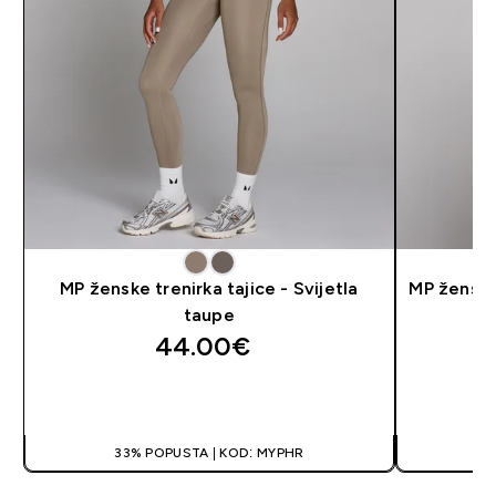
MP ženske trenirka tajice - Svijetla
MP ženski
taupe
44.00€‎
BRZA KUPNJA
33% POPUSTA | KOD: MYPHR
3