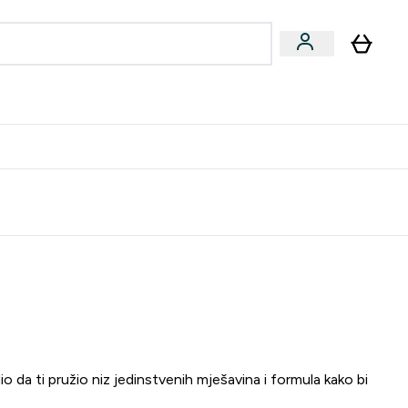
formance
submenu
Vegan submenu
Enter Performance submenu
⌄
učite prijatelju i zaradite 10 EUR
io da ti pružio niz jedinstvenih mješavina i formula kako bi