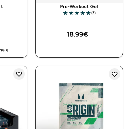
ut
Pre-Workout Gel
(3)
5 out of 5 stars
18.99€‎
A
BRZA KUPNJA
YPHR