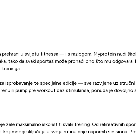
prehrani u svijetu fitnessa — i s razlogom. Myprotein nudi širo
a, tako da svaki sportaš može pronaći ono što mu odgovara. Bez o
 treninga.
a isprobavanje te specijalne edicije — sve razvijene uz stručni 
enu ili pump pre workout bez stimulansa, ponuda je dovoljno širo
žele maksimalno iskoristiti svaki trening. Od rekreativnih spo
 koji mnogi uključuju u svoju rutinu prije napornih sessiona. Pos