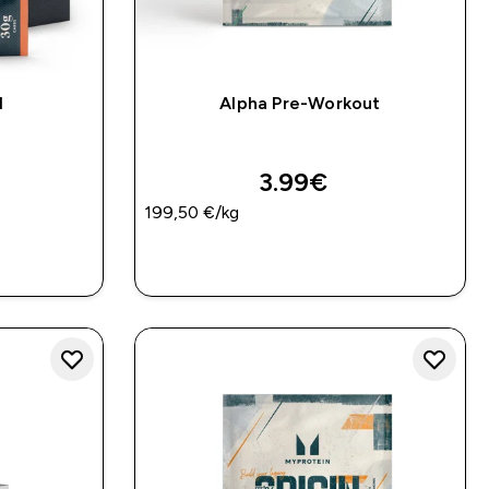
l
Alpha Pre-Workout
3.99€‎
199,50 €‎/kg
A
BRZA KUPNJA