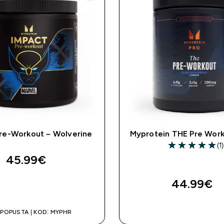
re-Workout – Wolverine
Myprotein THE Pre Work
(1)
5 out of 5 stars
45.99€‎
44.99€‎
BRZA KUPNJA
BRZA KUPNJ
 POPUSTA | KOD: MYPHR