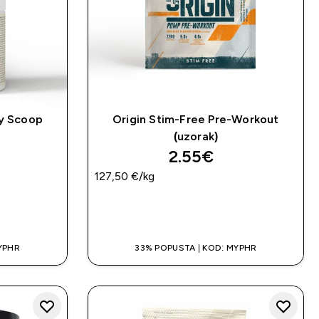
ry Scoop
Origin Stim-Free Pre-Workout
(uzorak)
2.55€‎
127,50 €‎/kg
A
BRZA KUPNJA
YPHR
33% POPUSTA | KOD: MYPHR