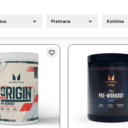
kus
Prehrana
Količina