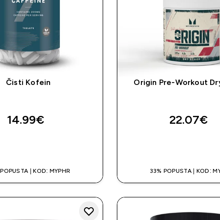
Čisti Kofein
Origin Pre-Workout D
14.99€‎
22.07€‎
BRZA KUPNJA
BRZA KUPNJ
 POPUSTA | KOD: MYPHR
33% POPUSTA | KOD: M