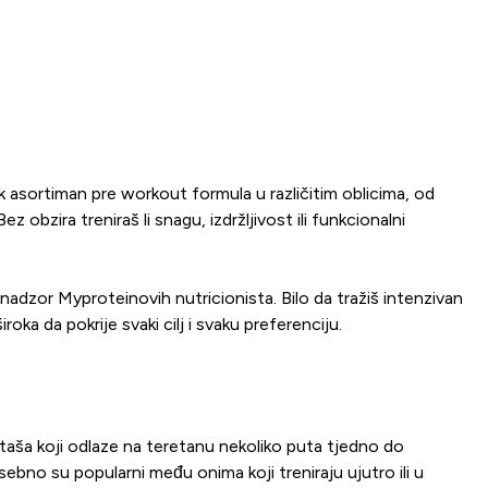
k asortiman pre workout formula u različitim oblicima, od
bzira treniraš li snagu, izdržljivost ili funkcionalni
nadzor Myproteinovih nutricionista. Bilo da tražiš intenzivan
ka da pokrije svaki cilj i svaku preferenciju.
rtaša koji odlaze na teretanu nekoliko puta tjedno do
ebno su popularni među onima koji treniraju ujutro ili u