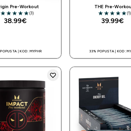
igin Pre-Workout
THE Pre-Worko
(3)
(1)
5 out of 5 stars
5 out of 5 stars
38.99€‎
39.99€‎
BRZA KUPNJA
BRZA KUPNJ
 POPUSTA | KOD: MYPHR
33% POPUSTA | KOD: M