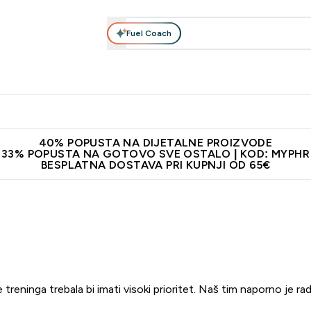
Fuel Coach
Prehrana
Odjeća
Vitamini
Snackovi
Vegan
Per
Enter Proteini submenu
Enter Prehrana submenu
Enter Odjeća submenu
Enter Vitamini submenu
Enter Snackovi 
Enter 
⌄
⌄
⌄
⌄
⌄
⌄
ji od 65€
Najnovija odjeća
Proizvodi najveće kvalitete
Prepor
40% POPUSTA NA DIJETALNE PROIZVODE
33% POPUSTA NA GOTOVO SVE OSTALO | KOD: MYPHR
BESPLATNA DOSTAVA PRI KUPNJI OD 65€
 treninga trebala bi imati visoki prioritet. Naš tim naporno je rad