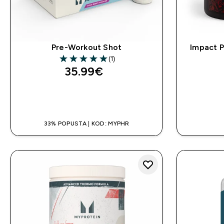
Pre-Workout Shot
Impact 
(1)
5 out of 5 stars
35.99€‎
BRZA KUPNJA
33% POPUSTA | KOD: MYPHR