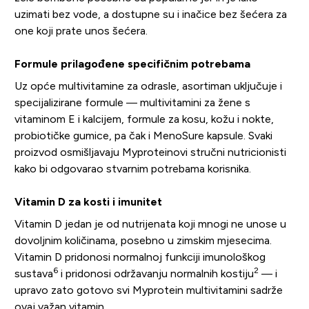
uzimati bez vode, a dostupne su i inačice bez šećera za
one koji prate unos šećera.
Formule prilagođene specifičnim potrebama
Uz opće multivitamine za odrasle, asortiman uključuje i
specijalizirane formule — multivitamini za žene s
vitaminom E i kalcijem, formule za kosu, kožu i nokte,
probiotičke gumice, pa čak i MenoSure kapsule. Svaki
proizvod osmišljavaju Myproteinovi stručni nutricionisti
kako bi odgovarao stvarnim potrebama korisnika.
Vitamin D za kosti i imunitet
Vitamin D jedan je od nutrijenata koji mnogi ne unose u
dovoljnim količinama, posebno u zimskim mjesecima.
Vitamin D pridonosi normalnoj funkciji imunološkog
6
2
sustava
i pridonosi održavanju normalnih kostiju
— i
upravo zato gotovo svi Myprotein multivitamini sadrže
ovaj važan vitamin.