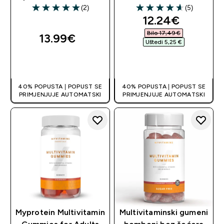
(2)
(5)
5 out of 5 stars
4.6 out of 5 stars
discounted pri
12.24€‎
Bilo 17,49 €‎
13.99€‎
Uštedi 5,25 €‎
BRZA KUPNJA
BRZA KUPNJA
40% POPUSTA | POPUST SE
40% POPUSTA | POPUST SE
PRIMJENJUJE AUTOMATSKI
PRIMJENJUJE AUTOMATSKI
Myprotein Multivitamin
Multivitaminski gumeni