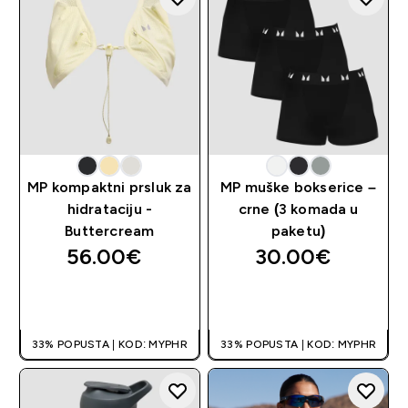
MP kompaktni prsluk za
MP muške bokserice –
hidrataciju -
crne (3 komada u
Buttercream
paketu)
56.00€‎
30.00€‎
BRZA KUPNJA
BRZA KUPNJA
33% POPUSTA | KOD: MYPHR
33% POPUSTA | KOD: MYPHR