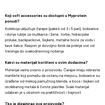
Koji soft accessories su dostupni u Myprotein
ponudi?
Kolekcija uključuje čarape (paketi od 3 i 5 pari), boksarice
i donje rublje za muškarce i žene, torbe, hidracijske
prsluke, backpackove, šejkere, metalne boce za vodu i
kave šalice. Raspon je dovoljno širok da pokrije sve od
treninga do svakodnevnog nošenja.
Kakvi su materijali korišteni u ovim dodacima?
Materijal varira ovisno o proizvodu. Čarape imaju rebraste
manšete koji pomažu da ostanu na miejscu, boksarice su
izrađene od mekog pamučnog blenda, a boce i šejkeri od
recikliranog metala ili čvrste plastike. Svaki materijal
odabran je s obzirom na praktičnost i trajnost.
Tko je dizajnirao ove proizvode?