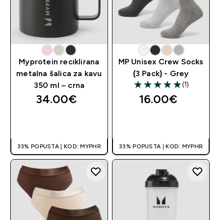
Myprotein reciklirana
MP Unisex Crew Socks
metalna šalica za kavu
(3 Pack) - Grey
(1)
350 ml – crna
5 out of 5 stars
34.00€‎
16.00€‎
BRZA KUPNJA
BRZA KUPNJA
33% POPUSTA | KOD: MYPHR
33% POPUSTA | KOD: MYPHR