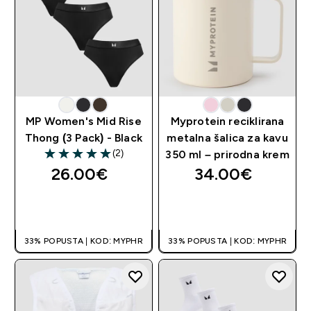
MP Women's Mid Rise
Myprotein reciklirana
Thong (3 Pack) - Black
metalna šalica za kavu
(2)
350 ml – prirodna krem
5 out of 5 stars
26.00€‎
34.00€‎
BRZA KUPNJA
BRZA KUPNJA
33% POPUSTA | KOD: MYPHR
33% POPUSTA | KOD: MYPHR