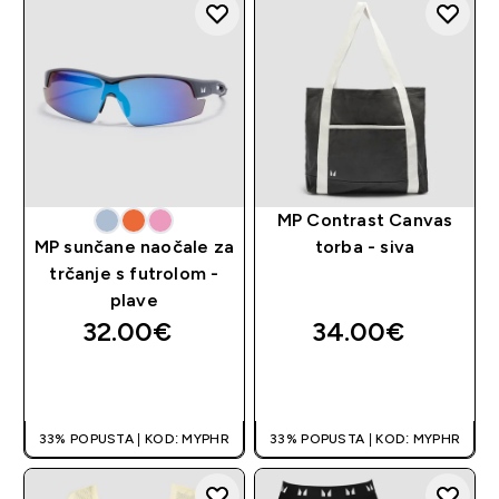
MP Contrast Canvas
MP sunčane naočale za
torba - siva
trčanje s futrolom -
plave
32.00€‎
34.00€‎
BRZA KUPNJA
BRZA KUPNJA
33% POPUSTA | KOD: MYPHR
33% POPUSTA | KOD: MYPHR