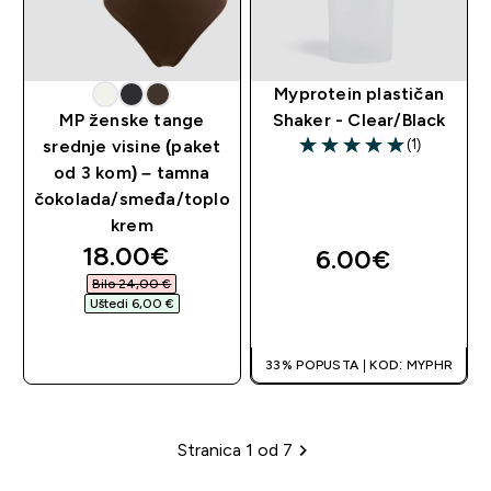
Myprotein plastičan
MP ženske tange
Shaker - Clear/Black
(1)
srednje visine (paket
5 out of 5 stars
od 3 kom) – tamna
čokolada/smeđa/toplo
krem
discounted price
18.00€‎
6.00€‎
Bilo 24,00 €‎
Uštedi 6,00 €‎
BRZA KUPNJA
BRZA KUPNJA
33% POPUSTA | KOD: MYPHR
Stranica 1 od 7
Stranica