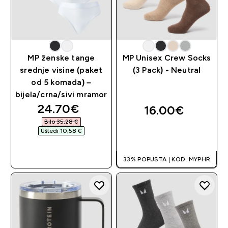
MP ženske tange
MP Unisex Crew Socks
srednje visine (paket
(3 Pack) - Neutral
od 5 komada) –
bijela/crna/sivi mramor
discounted price
24.70€‎
16.00€‎
Bilo 35,28 €‎
Uštedi 10,58 €‎
BRZA KUPNJA
BRZA KUPNJA
33% POPUSTA | KOD: MYPHR