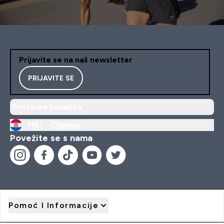
Prijavite se na naš newsletter
PRIJAVITE SE
Postavke kolačića
HR |
Change
Povežite se s nama
Pomoć I Informacije