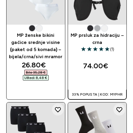
MP ženske bikini
MP prsluk za hidraciju –
gaćice srednje visine
crna
(1)
(paket od 5 komada) –
5 out of 5 stars
bijela/crna/sivi mramor
discounted price
26.80€‎
74.00€‎
Bilo 35,28 €‎
Uštedi 8,48 €‎
BRZA KUPNJA
BRZA KUPNJA
33% POPUSTA | KOD: MYPHR