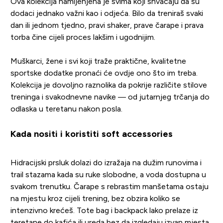
Ova kolekcija namijenjena je svima koji shvaćaju da su
dodaci jednako važni kao i odjeća. Bilo da treniraš svaki
dan ili jednom tjedno, pravi shaker, prave čarape i prava
torba čine cijeli proces lakšim i ugodnijim.
Muškarci, žene i svi koji traže praktične, kvalitetne
sportske dodatke pronaći će ovdje ono što im treba.
Kolekcija je dovoljno raznolika da pokrije različite stilove
treninga i svakodnevne navike — od jutarnjeg trčanja do
odlaska u teretanu nakon posla.
Kada nositi i koristiti soft accessories
Hidracijski prsluk dolazi do izražaja na dužim runovima i
trail stazama kada su ruke slobodne, a voda dostupna u
svakom trenutku. Čarape s rebrastim manšetama ostaju
na mjestu kroz cijeli trening, bez obzira koliko se
intenzivno krećeš. Tote bag i backpack lako prelaze iz
teretane do kafića ili ureda bez da izgledaju izvan mjesta.