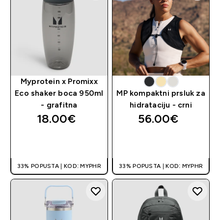
Myprotein x Promixx
Eco shaker boca 950ml
MP kompaktni prsluk za
- grafitna
hidrataciju - crni
18.00€‎
56.00€‎
BRZA KUPNJA
BRZA KUPNJA
33% POPUSTA | KOD: MYPHR
33% POPUSTA | KOD: MYPHR