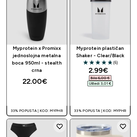
Myprotein x Promixx
Myprotein plastičan
jednoslojna metalna
Shaker - Clear/Black
(6)
boca 950ml - stealth
4.83 out of 5 stars
discounted pr
2.99€‎
crna
Bilo 6,00 €‎
22.00€‎
Uštedi 3,01 €‎
BRZA KUPNJA
BRZA KUPNJA
33% POPUSTA | KOD: MYPHR
33% POPUSTA | KOD: MYPHR