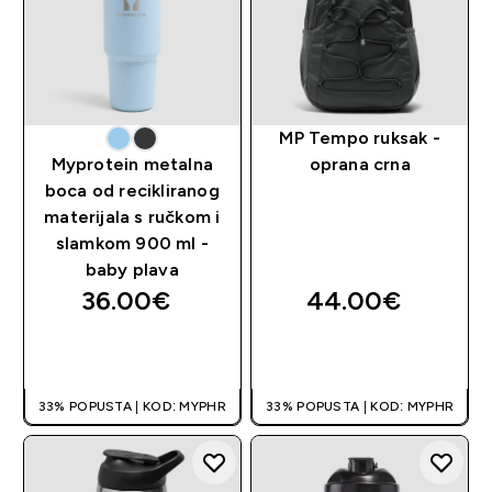
MP Tempo ruksak -
Myprotein metalna
oprana crna
boca od recikliranog
materijala s ručkom i
slamkom 900 ml -
baby plava
36.00€‎
44.00€‎
BRZA KUPNJA
BRZA KUPNJA
33% POPUSTA | KOD: MYPHR
33% POPUSTA | KOD: MYPHR