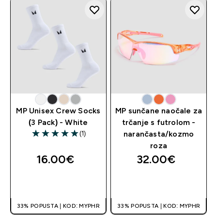
MP Unisex Crew Socks
MP sunčane naočale za
(3 Pack) - White
trčanje s futrolom -
(1)
narančasta/kozmo
5 out of 5 stars
roza
16.00€‎
32.00€‎
BRZA KUPNJA
BRZA KUPNJA
33% POPUSTA | KOD: MYPHR
33% POPUSTA | KOD: MYPHR