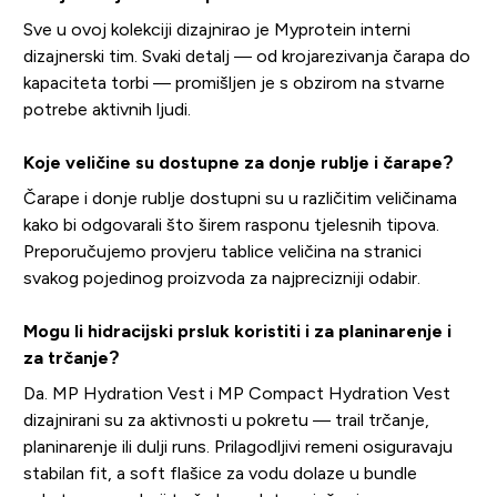
Sve u ovoj kolekciji dizajnirao je Myprotein interni
dizajnerski tim. Svaki detalj — od krojarezivanja čarapa do
kapaciteta torbi — promišljen je s obzirom na stvarne
potrebe aktivnih ljudi.
Koje veličine su dostupne za donje rublje i čarape?
Čarape i donje rublje dostupni su u različitim veličinama
kako bi odgovarali što širem rasponu tjelesnih tipova.
Preporučujemo provjeru tablice veličina na stranici
svakog pojedinog proizvoda za najprecizniji odabir.
Mogu li hidracijski prsluk koristiti i za planinarenje i
za trčanje?
Da. MP Hydration Vest i MP Compact Hydration Vest
dizajnirani su za aktivnosti u pokretu — trail trčanje,
planinarenje ili dulji runs. Prilagodljivi remeni osiguravaju
stabilan fit, a soft flašice za vodu dolaze u bundle