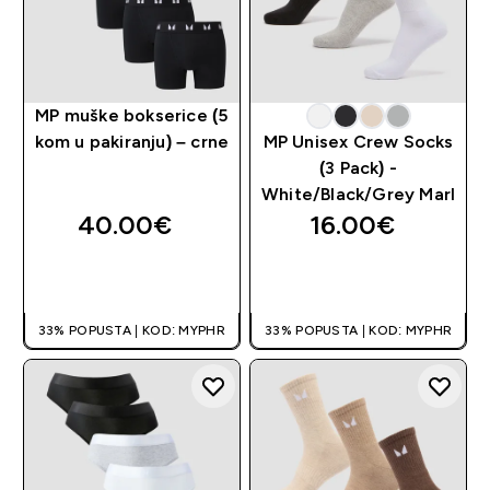
MP muške bokserice (5
kom u pakiranju) – crne
MP Unisex Crew Socks
(3 Pack) -
White/Black/Grey Marl
40.00€‎
16.00€‎
BRZA KUPNJA
BRZA KUPNJA
33% POPUSTA | KOD: MYPHR
33% POPUSTA | KOD: MYPHR