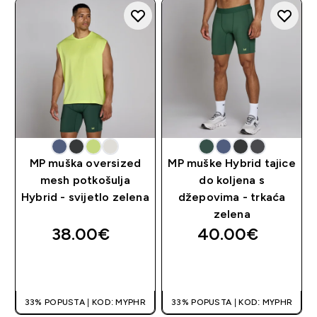
MP muška oversized
MP muške Hybrid tajice
mesh potkošulja
do koljena s
Hybrid - svijetlo zelena
džepovima - trkaća
zelena
38.00€‎
40.00€‎
BRZA KUPNJA
BRZA KUPNJA
33% POPUSTA | KOD: MYPHR
33% POPUSTA | KOD: MYPHR