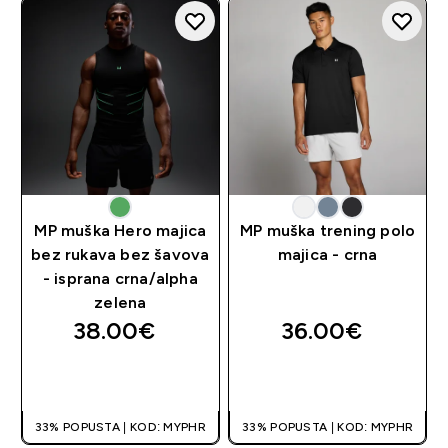
MP muška Hero majica
MP muška trening polo
bez rukava bez šavova
majica - crna
- isprana crna/alpha
zelena
38.00€‎
36.00€‎
BRZA KUPNJA
BRZA KUPNJA
33% POPUSTA | KOD: MYPHR
33% POPUSTA | KOD: MYPHR