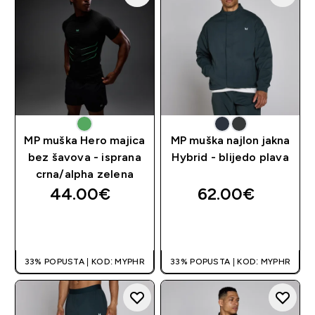
MP muška Hero majica
MP muška najlon jakna
bez šavova - isprana
Hybrid - blijedo plava
crna/alpha zelena
44.00€‎
62.00€‎
BRZA KUPNJA
BRZA KUPNJA
33% POPUSTA | KOD: MYPHR
33% POPUSTA | KOD: MYPHR