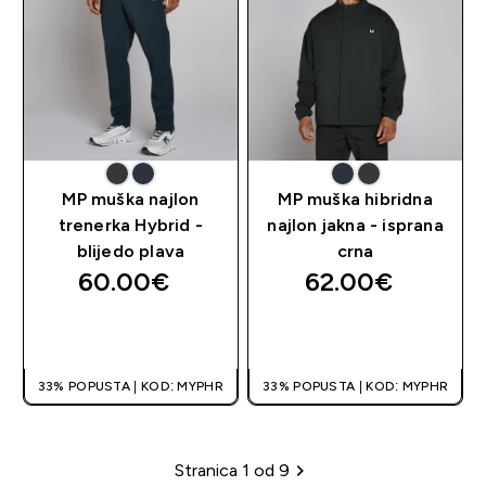
MP muška najlon
MP muška hibridna
trenerka Hybrid -
najlon jakna - isprana
blijedo plava
crna
60.00€‎
62.00€‎
BRZA KUPNJA
BRZA KUPNJA
33% POPUSTA | KOD: MYPHR
33% POPUSTA | KOD: MYPHR
Stranica 1 od 9
Stranica