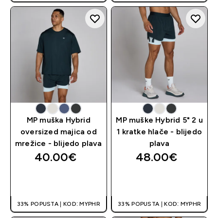
MP muška Hybrid
MP muške Hybrid 5" 2 u
oversized majica od
1 kratke hlače - blijedo
mrežice - blijedo plava
plava
40.00€‎
48.00€‎
BRZA KUPNJA
BRZA KUPNJA
33% POPUSTA | KOD: MYPHR
33% POPUSTA | KOD: MYPHR