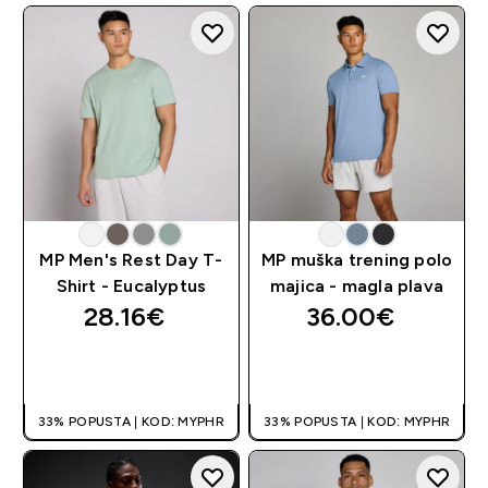
MP Men's Rest Day T-
MP muška trening polo
Shirt - Eucalyptus
majica - magla plava
28.16€‎
36.00€‎
BRZA KUPNJA
BRZA KUPNJA
33% POPUSTA | KOD: MYPHR
33% POPUSTA | KOD: MYPHR