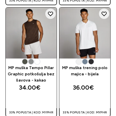
33% POPUSTA | KOD: MYPHR
33% POPUSTA | KOD: MYPHR
MP muška Tempo Pillar
MP muška trening polo
Graphic potkošulja bez
majica - bijela
šavova - kakao
34.00€‎
36.00€‎
BRZA KUPNJA
BRZA KUPNJA
33% POPUSTA | KOD: MYPHR
33% POPUSTA | KOD: MYPHR