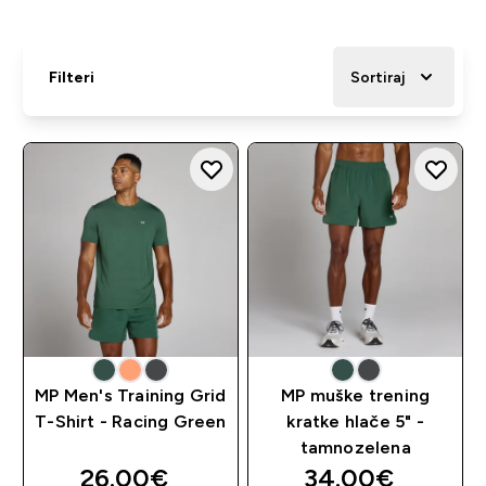
Filteri
Sortiraj
MP Men's Training Grid
MP muške trening
T-Shirt - Racing Green
kratke hlače 5" -
tamnozelena
26.00€‎
34.00€‎