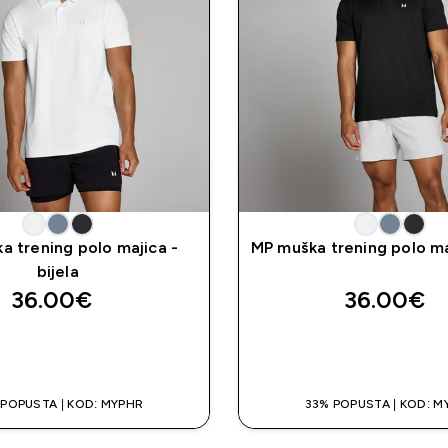
a trening polo majica -
MP muška trening polo ma
bijela
36.00€‎
36.00€‎
BRZA KUPNJA
BRZA KUPNJ
 POPUSTA | KOD: MYPHR
33% POPUSTA | KOD: M