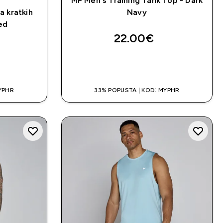
MP Men's Training Tank Top - Dark
a kratkih
Navy
ed
22.00€‎
A
BRZA KUPNJA
YPHR
33% POPUSTA | KOD: MYPHR