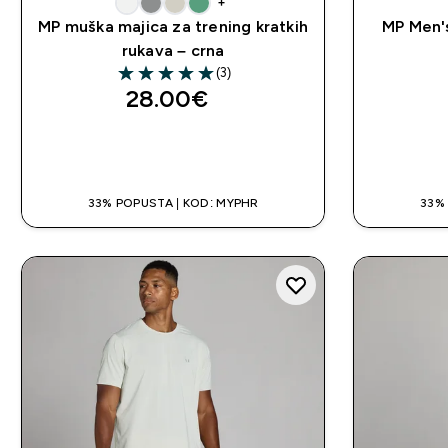
+
MP muška majica za trening kratkih
MP Men's
rukava – crna
(3)
5 out of 5 stars
28.00€‎
BRZA KUPNJA
33% POPUSTA | KOD: MYPHR
33%