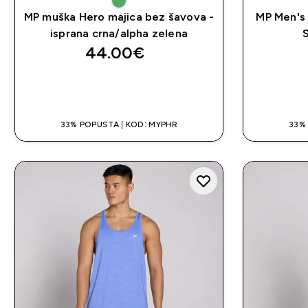
MP muška Hero majica bez šavova -
MP Men's 
isprana crna/alpha zelena
44.00€‎
BRZA KUPNJA
33% POPUSTA | KOD: MYPHR
33%