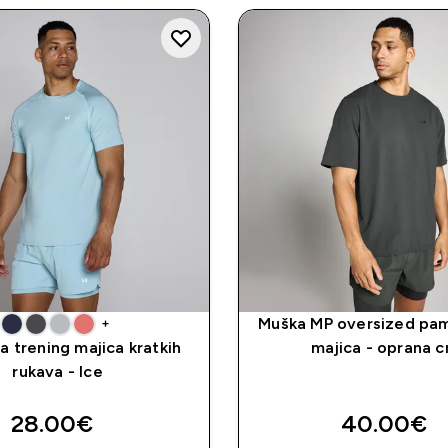
Muška MP oversized pa
+
 trening majica kratkih
majica - oprana c
rukava - Ice
28.00€‎
40.00€‎