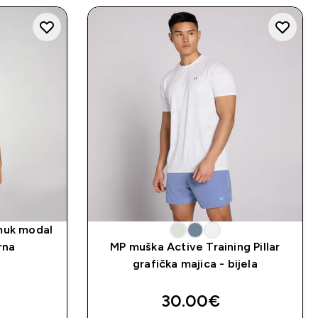
muk modal
rna
MP muška Active Training Pillar
grafička majica - bijela
30.00€‎