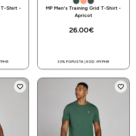
T-Shirt -
MP Men's Training Grid T-Shirt -
Apricot
26.00€‎
A
BRZA KUPNJA
YPHR
33% POPUSTA | KOD: MYPHR