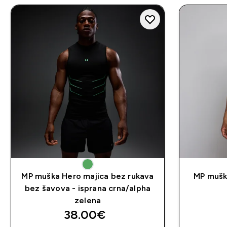
MP muška Hero majica bez rukava
MP muška
bez šavova - isprana crna/alpha
zelena
38.00€‎