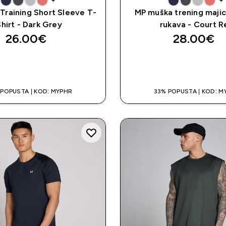
+
+
Training Short Sleeve T-
MP muška trening majic
Shirt - Dark Grey
rukava - Court R
26.00€‎
28.00€‎
BRZA KUPNJA
BRZA KUPNJ
 POPUSTA | KOD: MYPHR
33% POPUSTA | KOD: M