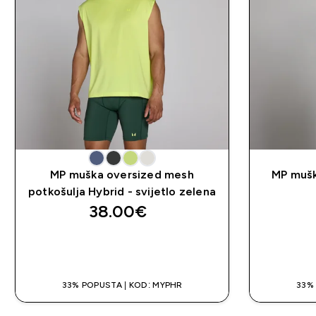
MP muška oversized mesh
MP mušk
potkošulja Hybrid - svijetlo zelena
38.00€‎
BRZA KUPNJA
33% POPUSTA | KOD: MYPHR
33%