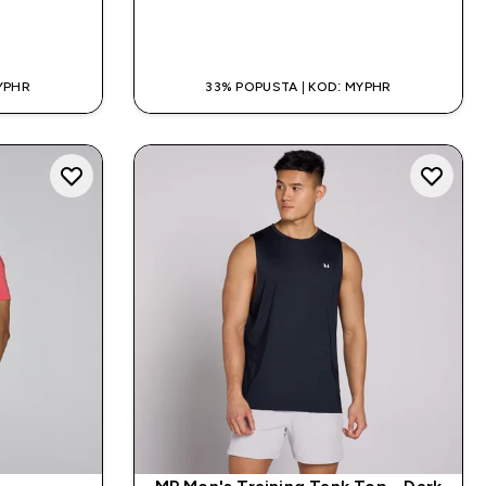
A
BRZA KUPNJA
YPHR
33% POPUSTA | KOD: MYPHR