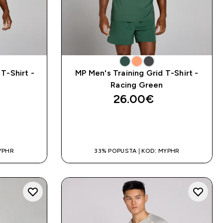
T-Shirt -
MP Men's Training Grid T-Shirt -
Racing Green
26.00€‎
A
BRZA KUPNJA
YPHR
33% POPUSTA | KOD: MYPHR