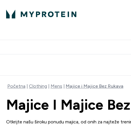
Proteini
Besplatna dostava pri kupn
Početna
Clothing
Mens
Majice i Majice Bez Rukava
Majice I Majice Be
Otkrijte našu široku ponudu majica, od onih za najteže tren