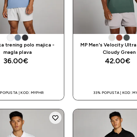
a trening polo majica -
MP Men's Velocity Ultra 
magla plava
Cloudy Green
36.00€‎
42.00€‎
BRZA KUPNJA
BRZA KUPNJ
 POPUSTA | KOD: MYPHR
33% POPUSTA | KOD: M