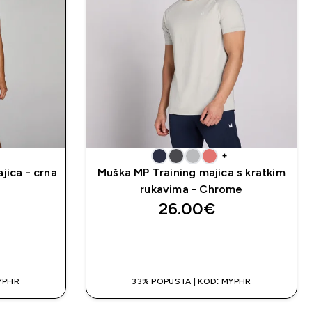
+
jica - crna
Muška MP Training majica s kratkim
rukavima - Chrome
26.00€‎
A
BRZA KUPNJA
YPHR
33% POPUSTA | KOD: MYPHR