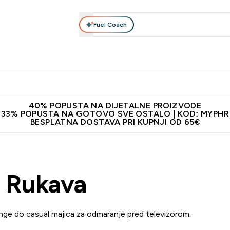
Fuel Coach
Prehrana
Odjeća
Vitamini
Snackovi
Vegan
Per
Enter Proteini submenu
Enter Prehrana submenu
Enter Odjeća submenu
Enter Vitamini submenu
Enter Snackovi 
Enter 
⌄
⌄
⌄
⌄
⌄
⌄
ji od 65€
Najnovija odjeća
Proizvodi najveće kvalitete
Prepor
40% POPUSTA NA DIJETALNE PROIZVODE
33% POPUSTA NA GOTOVO SVE OSTALO | KOD: MYPHR
BESPLATNA DOSTAVA PRI KUPNJI OD 65€
z Rukava
inge do casual majica za odmaranje pred televizorom.