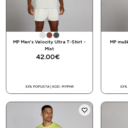
MP Men's Velocity Ultra T-Shirt -
MP mušk
Mist
42.00€‎
BRZA KUPNJA
33% POPUSTA | KOD: MYPHR
33%