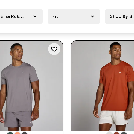
žina Rukava
Fit
Shop By S