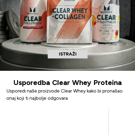
Usporedba Clear Whey Proteina
Usporedi naše proizvode Clear Whey kako bi pronašao
onaj koji ti najbolje odgovara
Clear Whey Isolate
Clear Wh