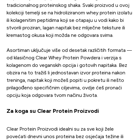
tradicionalnog proteinskog shaka. Svaki proizvod u ovoj
kolekciji temelji se na hidroliziranom whey protein izolatu
ili kolagenitim peptidima koji se otapaju u vodi kako bi
stvorili proziran, lagan napitak bez mliječne teksture ili
kremastog okusa koji možda ne odgovara svima.
Asortiman uključuje više od desetak različitih formata —
od klasičnog Clear Whey Protein Powdera i verzija s
kolagenom do veganskih opcija i gotovih napitaka. Bez
obzira na to tražiš li jednostavan izvor proteina nakon
treninga, napitak koji možeš popiti u pokretu ili nešto
prilagođeno specifičnim ciljevima, ovdje ćeš pronaći
opciju koja odgovara tvom načinu života.
Za koga su Clear Protein Proizvodi
Clear Protein Proizvodi idealni su za sve koji žele
povećati dnevni unos proteina bez osjećaja težine ili