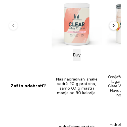
Buy
B
Osvježavaj
Naš nagrađivani shake
laganog
sadrži 20 g proteina,
Zašto odabrati?
Clear Whe
samo 0,1 g masti i
Flavour 
manje od 90 kalorija.
nova 
Hidrolizir
Hidrolizirani protein