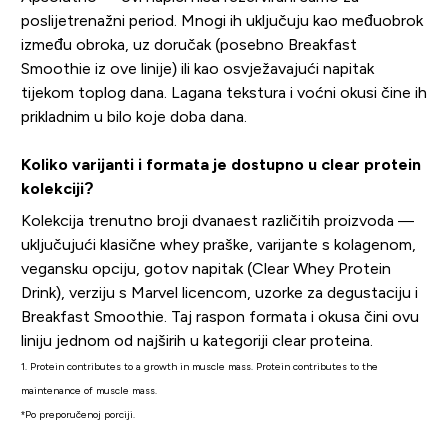
poslijetrenažni period. Mnogi ih uključuju kao međuobrok
između obroka, uz doručak (posebno Breakfast
Smoothie iz ove linije) ili kao osvježavajući napitak
tijekom toplog dana. Lagana tekstura i voćni okusi čine ih
prikladnim u bilo koje doba dana.
Koliko varijanti i formata je dostupno u clear protein
kolekciji?
Kolekcija trenutno broji dvanaest različitih proizvoda —
uključujući klasične whey praške, varijante s kolagenom,
vegansku opciju, gotov napitak (Clear Whey Protein
Drink), verziju s Marvel licencom, uzorke za degustaciju i
Breakfast Smoothie. Taj raspon formata i okusa čini ovu
liniju jednom od najširih u kategoriji clear proteina.
1. Protein contributes to a growth in muscle mass. Protein contributes to the
maintenance of muscle mass.
*Po preporučenoj porciji.