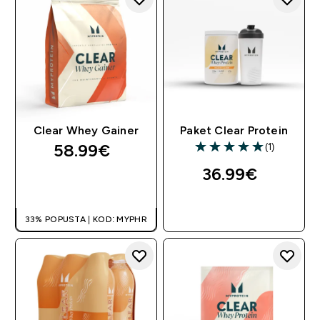
Clear Whey Gainer
Paket Clear Protein
58.99€‎
(1)
5 out of 5 stars
36.99€‎
BRZA KUPNJA
BRZA KUPNJA
33% POPUSTA | KOD: MYPHR