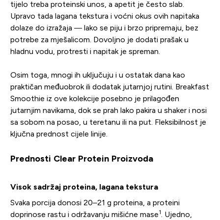
tijelo treba proteinski unos, a apetit je često slab.
Upravo tada lagana tekstura i voćni okus ovih napitaka
dolaze do izražaja — lako se piju i brzo pripremaju, bez
potrebe za mješalicom. Dovoljno je dodati prašak u
hladnu vodu, protresti i napitak je spreman.
Osim toga, mnogi ih uključuju i u ostatak dana kao
praktičan međuobrok ili dodatak jutarnjoj rutini. Breakfast
Smoothie iz ove kolekcije posebno je prilagođen
jutarnjim navikama, dok se prah lako pakira u shaker i nosi
sa sobom na posao, u teretanu ili na put. Fleksibilnost je
ključna prednost cijele linije.
Prednosti Clear Protein Proizvoda
Visok sadržaj proteina, lagana tekstura
Svaka porcija donosi 20–21 g proteina, a proteini
1
doprinose rastu i održavanju mišićne mase
. Ujedno,