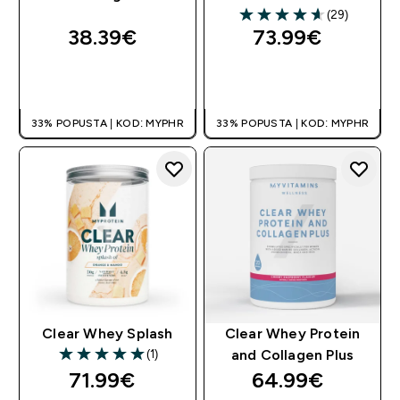
(29)
4.62 out of 5 stars
38.39€‎
73.99€‎
BRZA KUPNJA
BRZA KUPNJA
33% POPUSTA | KOD: MYPHR
33% POPUSTA | KOD: MYPHR
Clear Whey Splash
Clear Whey Protein
(1)
and Collagen Plus
5 out of 5 stars
71.99€‎
64.99€‎