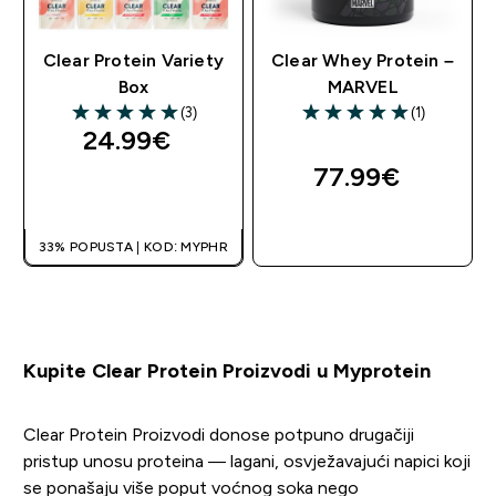
Clear Protein Variety
Clear Whey Protein –
Box
MARVEL
(3)
(1)
5 out of 5 stars
5 out of 5 stars
24.99€‎
77.99€‎
BRZA KUPNJA
BRZA KUPNJA
33% POPUSTA | KOD: MYPHR
Kupite Clear Protein Proizvodi u Myprotein
Clear Protein Proizvodi donose potpuno drugačiji
pristup unosu proteina — lagani, osvježavajući napici koji
se ponašaju više poput voćnog soka nego