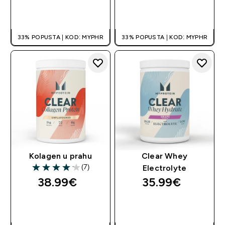
BRZA KUPNJA
BRZA KUPNJA
33% POPUSTA | KOD: MYPHR
33% POPUSTA | KOD: MYPHR
Kolagen u prahu
Clear Whey
(7)
Electrolyte
4.14 out of 5 stars
38.99€‎
35.99€‎
BRZA KUPNJA
BRZA KUPNJA