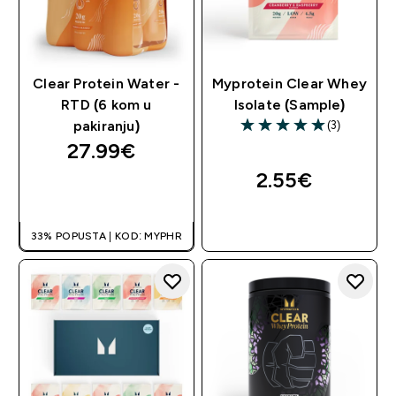
Clear Protein Water -
Myprotein Clear Whey
RTD (6 kom u
Isolate (Sample)
(3)
pakiranju)
5 out of 5 stars
27.99€‎
2.55€‎
BRZA KUPNJA
BRZA KUPNJA
33% POPUSTA | KOD: MYPHR