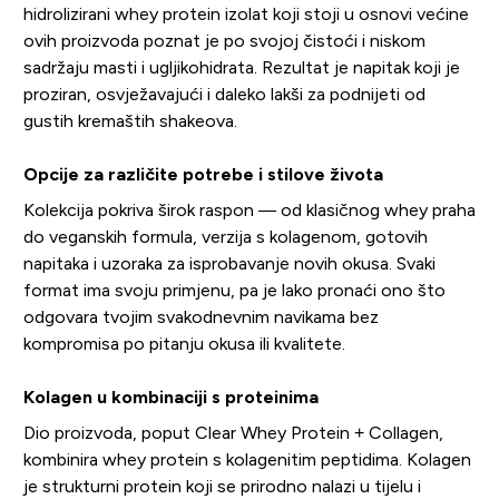
hidrolizirani whey protein izolat koji stoji u osnovi većine
ovih proizvoda poznat je po svojoj čistoći i niskom
sadržaju masti i ugljikohidrata. Rezultat je napitak koji je
proziran, osvježavajući i daleko lakši za podnijeti od
gustih kremaštih shakeova.
Opcije za različite potrebe i stilove života
Kolekcija pokriva širok raspon — od klasičnog whey praha
do veganskih formula, verzija s kolagenom, gotovih
napitaka i uzoraka za isprobavanje novih okusa. Svaki
format ima svoju primjenu, pa je lako pronaći ono što
odgovara tvojim svakodnevnim navikama bez
kompromisa po pitanju okusa ili kvalitete.
Kolagen u kombinaciji s proteinima
Dio proizvoda, poput Clear Whey Protein + Collagen,
kombinira whey protein s kolagenitim peptidima. Kolagen
je strukturni protein koji se prirodno nalazi u tijelu i