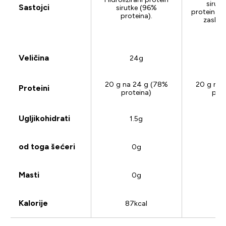
sirut
Sastojci
sirutke (96%
proteina),
proteina).
zaslađ
Veličina
24g
2
20 g na 24 g (78%
20 g na 
Proteini
proteina)
prot
Ugljikohidrati
1.5g
3
od toga šećeri
0g
0
Masti
0g
Kalorije
87kcal
92