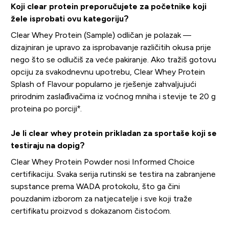
Koji clear protein preporučujete za početnike koji
žele isprobati ovu kategoriju?
Clear Whey Protein (Sample) odličan je polazak —
dizajniran je upravo za isprobavanje različitih okusa prije
nego što se odlučiš za veće pakiranje. Ako tražiš gotovu
opciju za svakodnevnu upotrebu, Clear Whey Protein
Splash of Flavour popularno je rješenje zahvaljujući
prirodnim zaslađivačima iz voćnog mniha i stevije te 20 g
proteina po porciji*.
Je li clear whey protein prikladan za sportaše koji se
testiraju na dopig?
Clear Whey Protein Powder nosi Informed Choice
certifikaciju. Svaka serija rutinski se testira na zabranjene
supstance prema WADA protokolu, što ga čini
pouzdanim izborom za natjecatelje i sve koji traže
certifikatu proizvod s dokazanom čistoćom.