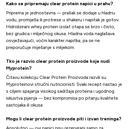
Kako se pripremaju clear protein napici u prahu?
Priprema je jednostavna — prašak se dodaje u hladnu
vodu, promiješa ili protrese u shakeru i napitak je gotov.
Hidrolizirani whey protein izolat otapa se brzo i čisto,
bez grudica i mliječnog okusa. Hladna voda naglašava
osvježavajući, voćni karakter napitka, pa se ne
preporučuje miješanje s mlijekom.
Tko je razvio clear protein proizvode koje nudi
Myprotein?
Čitavu kolekciju Clear Protein Proizvoda razvili su
Myproteinovi stručni nutricionisti. Svaki recept nastao je
s ciljem spajanja visokog sadržaja proteina i ugodnog
iskustva pijenja — bez kompromisa po pitanju kvalitete
sastojaka ili okusa.
Mogu li clear protein proizvode piti i izvan treninga?
Apsolutno — ovi napici nisu rezervirani samo za