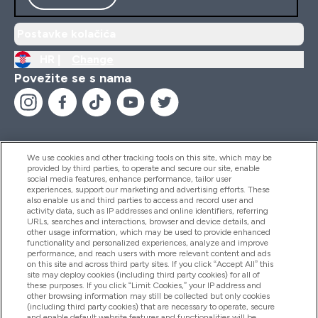
Postavke kolačića
HR |
Change
Povežite se s nama
We use cookies and other tracking tools on this site, which may be
provided by third parties, to operate and secure our site, enable
Pomoć I Informacije
social media features, enhance performance, tailor user
experiences, support our marketing and advertising efforts. These
also enable us and third parties to access and record user and
activity data, such as IP addresses and online identifiers, referring
Proizvodi
URLs, searches and interactions, browser and device details, and
other usage information, which may be used to provide enhanced
functionality and personalized experiences, analyze and improve
performance, and reach users with more relevant content and ads
on this site and across third party sites. If you click “Accept All” this
Informacije O Tvrtki
site may deploy cookies (including third party cookies) for all of
these purposes. If you click “Limit Cookies,” your IP address and
other browsing information may still be collected but only cookies
(including third party cookies) that are necessary to operate, secure
Lojalnost I Nagrade
and enable default website features and functionalities will be