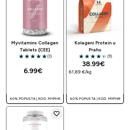
Myvitamins Collagen
Kolageni Protein u
Tablets (CEE)
Prahu
(3)
(9)
5 out of 5 stars
4.33 out of 5 stars
38.99€‎
6.99€‎
61,89 €‎/kg
BRZA KUPNJA
BRZA KUPNJA
40% POPUSTA | KOD: MYPHR
40% POPUSTA | KOD: MYPHR