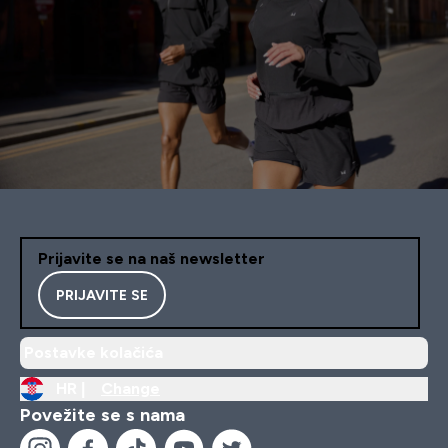
Prijavite se na naš newsletter
PRIJAVITE SE
Postavke kolačića
HR |
Change
Povežite se s nama