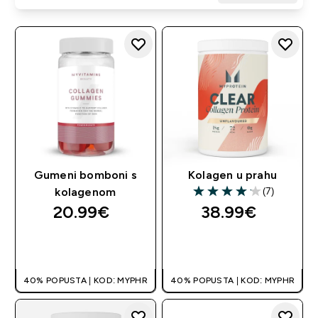
Gumeni bomboni s
Kolagen u prahu
(7)
kolagenom
4.14 out of 5 stars
20.99€‎
38.99€‎
BRZA KUPNJA
BRZA KUPNJA
40% POPUSTA | KOD: MYPHR
40% POPUSTA | KOD: MYPHR