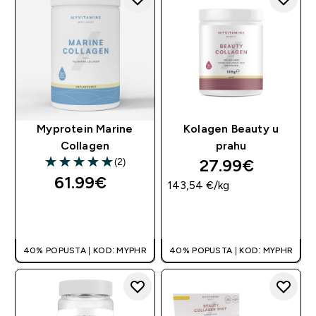
Myprotein Marine
Kolagen Beauty u
Collagen
prahu
27.99€‎
(2)
5 out of 5 stars
61.99€‎
143,54 €‎/kg
BRZA KUPNJA
BRZA KUPNJA
40% POPUSTA | KOD: MYPHR
40% POPUSTA | KOD: MYPHR