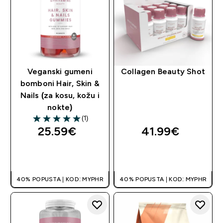
Veganski gumeni
Collagen Beauty Shot
bomboni Hair, Skin &
Nails (za kosu, kožu i
nokte)
(1)
5 out of 5 stars
25.59€‎
41.99€‎
BRZA KUPNJA
BRZA KUPNJA
40% POPUSTA | KOD: MYPHR
40% POPUSTA | KOD: MYPHR