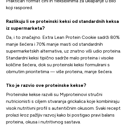
Praktičan format čini ih fleksibilnima za uklapanje u bilo
koji raspored.
Razlikuju li se proteinski keksi od standardnih keksa
iz supermarketa?
Da, i to značajno. Extra Lean Protein Cookie sadrži 80%
manje šećera i 70% manje masti od standardnih
supermarketskih alternativa, uz znatno viši udio proteina.
Standardni keksi tipično sadrže malo proteina i visoke
količine šećera, dok su proteinski keksi formulirani s
obrnutim prioritetima — više proteina, manje šećera.
Tko je razvio ove proteinske kekse?
Proteinske kekse razvili su Myproteinovi stručni
nutricionisti s ciljem stvaranja grickalica koje kombiniraju
visok nutritivni profil s autentičnim okusom. Svaki recept
prolazi kroz pažljiv razvoj kako bi postigao pravi balans
proteina, okusa i nutritivnog sastava.