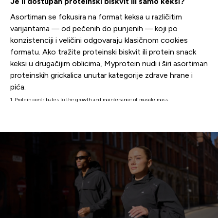
Je li dostupan proteinski biskvit ili samo keksi?
Asortiman se fokusira na format keksa u različitim
varijantama — od pečenih do punjenih — koji po
konzistenciji i veličini odgovaraju klasičnom cookies
formatu. Ako tražite proteinski biskvit ili protein snack
keksi u drugačijim oblicima, Myprotein nudi i širi asortiman
proteinskih grickalica unutar kategorije zdrave hrane i
pića.
1. Protein contributes to the growth and maintenance of muscle mass.