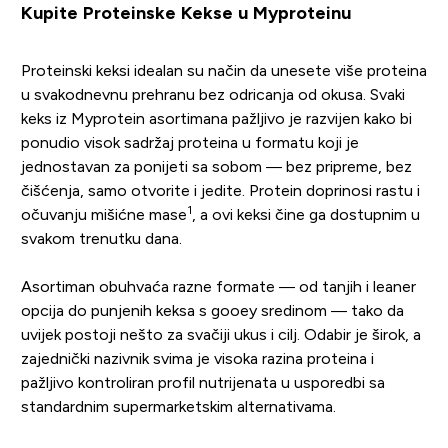
Kupite Proteinske Kekse u Myproteinu
Proteinski keksi idealan su način da unesete više proteina
u svakodnevnu prehranu bez odricanja od okusa. Svaki
keks iz Myprotein asortimana pažljivo je razvijen kako bi
ponudio visok sadržaj proteina u formatu koji je
jednostavan za ponijeti sa sobom — bez pripreme, bez
čišćenja, samo otvorite i jedite. Protein doprinosi rastu i
1
očuvanju mišićne mase
, a ovi keksi čine ga dostupnim u
svakom trenutku dana.
Asortiman obuhvaća razne formate — od tanjih i leaner
opcija do punjenih keksa s gooey sredinom — tako da
uvijek postoji nešto za svačiji ukus i cilj. Odabir je širok, a
zajednički nazivnik svima je visoka razina proteina i
pažljivo kontroliran profil nutrijenata u usporedbi sa
standardnim supermarketskim alternativama.