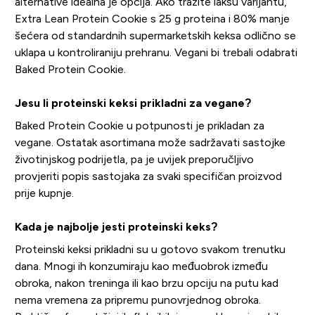
alternative idealna je opcija. Ako tražite lakšu varijantu,
Extra Lean Protein Cookie s 25 g proteina i 80% manje
šećera od standardnih supermarketskih keksa odlično se
uklapa u kontroliraniju prehranu. Vegani bi trebali odabrati
Baked Protein Cookie.
Jesu li proteinski keksi prikladni za vegane?
Baked Protein Cookie u potpunosti je prikladan za
vegane. Ostatak asortimana može sadržavati sastojke
životinjskog podrijetla, pa je uvijek preporučljivo
provjeriti popis sastojaka za svaki specifičan proizvod
prije kupnje.
Kada je najbolje jesti proteinski keks?
Proteinski keksi prikladni su u gotovo svakom trenutku
dana. Mnogi ih konzumiraju kao međuobrok između
obroka, nakon treninga ili kao brzu opciju na putu kad
nema vremena za pripremu punovrjednog obroka.