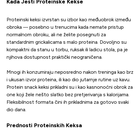
Kada Jesti Proteinske Kekse
Proteinski keksi izvrstan su izbor kao međuobrok između
obroka — posebno u trenucima kada nemate pristup
normalnom obroku, ali ne želite posegnuti za
standardnim grickalicama s malo proteina. Dovoljno su
kompaktni da stanu u torbu, ruksak ili ladicu stola, pa je
njihova dostupnost praktički neograničena.
Mnogi ih konzumiraju neposredno nakon treninga kao brz
i ukusan izvor proteina, ili kao dio jutarnje rutine uz kavu.
Protein snack keksi prikladni su i kao kasnonoćni obrok za
one koji žele nešto slatko bez pretjerivanja s kalorijama.
Fleksibilnost formata čini ih prikladnima za gotovo svaki
dio dana.
Prednosti Proteinskih Keksa