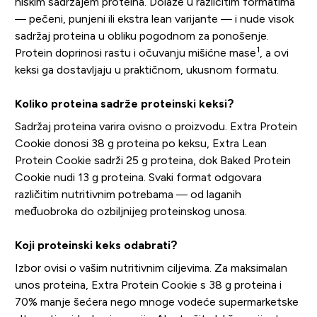
niskim sadržajem proteina. Dolaze u različitim formatima
— pečeni, punjeni ili ekstra lean varijante — i nude visok
sadržaj proteina u obliku pogodnom za ponošenje.
1
Protein doprinosi rastu i očuvanju mišićne mase
, a ovi
keksi ga dostavljaju u praktičnom, ukusnom formatu.
Koliko proteina sadrže proteinski keksi?
Sadržaj proteina varira ovisno o proizvodu. Extra Protein
Cookie donosi 38 g proteina po keksu, Extra Lean
Protein Cookie sadrži 25 g proteina, dok Baked Protein
Cookie nudi 13 g proteina. Svaki format odgovara
različitim nutritivnim potrebama — od laganih
međuobroka do ozbiljnijeg proteinskog unosa.
Koji proteinski keks odabrati?
Izbor ovisi o vašim nutritivnim ciljevima. Za maksimalan
unos proteina, Extra Protein Cookie s 38 g proteina i
70% manje šećera nego mnoge vodeće supermarketske