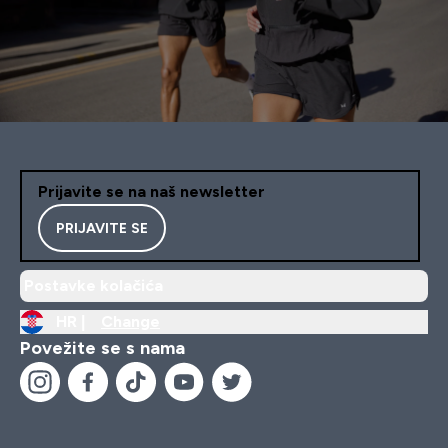
Prijavite se na naš newsletter
PRIJAVITE SE
Postavke kolačića
HR |
Change
Povežite se s nama