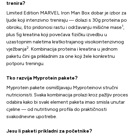
trenira?
Limited Edition MARVEL Iron Man Box dobar je izbor za
ljude koji intenzivno treniraju — dolazi s 30g proteina po
1
obroku, što pridonosi rastu i održavanju mišićne mase
,
plus 5g kreatina koji povećava fizičku izvedbu u
uzastopnim naletima kratkotrajanog visokointenzivnog
2
vježbanja
. Kombinacija proteina i kreatina u jednom
paketu čini ga prikladnim za one koji žele konkretnu
potporu treningu.
Tko razvija Myprotein pakete?
Myprotein pakete osmišljavaju Myproteinovi stručni
nutricionisti. Svaka kombinacija prolazi kroz pažljiv proces
odabira kako bi svaki element paketa imao smisla unutar
cjeline — od nutritivnog profila do praktičnosti
svakodnevne upotrebe.
Jesu li paketi prikladni za početnike?