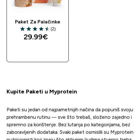
Paket Za Palačinke
(2)
4.5 out of 5 stars
29.99€‎
BRZA KUPNJA
Kupite Paketi u Myprotein
Paketi su jedan od najpametnijih načina da popuniš svoju
prehrambenu rutinu — sve što trebaš, složeno zajedno i
spremno za korištenje. Bez lutanja po kategorijama, bez
zaboravljenih dodataka. Svaki paket osmislili su Myprotein
nutricionisti koji znaju što aktivnim ljudima stvarno treba.