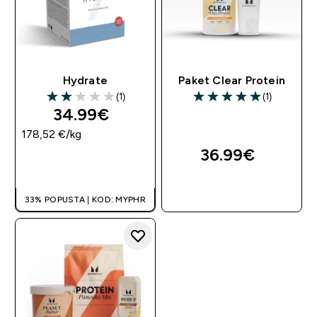
Hydrate
Paket Clear Protein
(1)
(1)
2 out of 5 stars
5 out of 5 stars
34.99€‎
178,52 €‎/kg
36.99€‎
BRZA KUPNJA
BRZA KUPNJA
33% POPUSTA | KOD: MYPHR