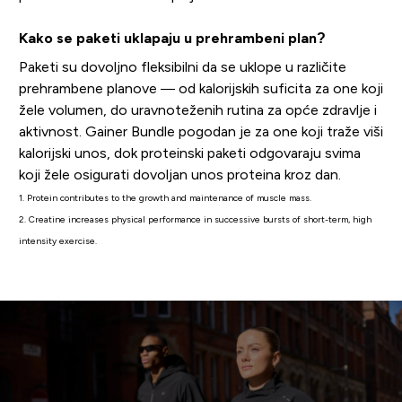
Kako se paketi uklapaju u prehrambeni plan?
Paketi su dovoljno fleksibilni da se uklope u različite
prehrambene planove — od kalorijskih suficita za one koji
žele volumen, do uravnoteženih rutina za opće zdravlje i
aktivnost. Gainer Bundle pogodan je za one koji traže viši
kalorijski unos, dok proteinski paketi odgovaraju svima
koji žele osigurati dovoljan unos proteina kroz dan.
1. Protein contributes to the growth and maintenance of muscle mass.
2. Creatine increases physical performance in successive bursts of short-term, high
intensity exercise.