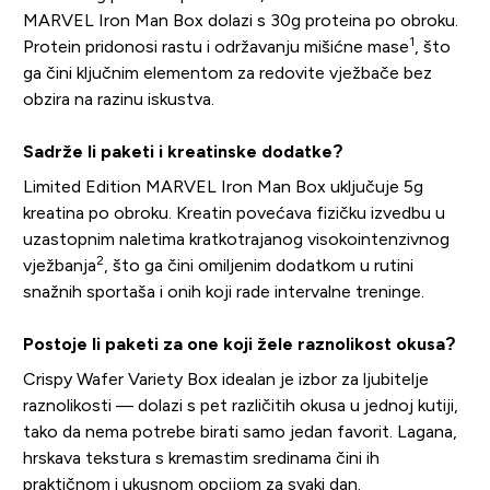
MARVEL Iron Man Box dolazi s 30g proteina po obroku.
1
Protein pridonosi rastu i održavanju mišićne mase
, što
ga čini ključnim elementom za redovite vježbače bez
obzira na razinu iskustva.
Sadrže li paketi i kreatinske dodatke?
Limited Edition MARVEL Iron Man Box uključuje 5g
kreatina po obroku. Kreatin povećava fizičku izvedbu u
uzastopnim naletima kratkotrajanog visokointenzivnog
2
vježbanja
, što ga čini omiljenim dodatkom u rutini
snažnih sportaša i onih koji rade intervalne treninge.
Postoje li paketi za one koji žele raznolikost okusa?
Crispy Wafer Variety Box idealan je izbor za ljubitelje
raznolikosti — dolazi s pet različitih okusa u jednoj kutiji,
tako da nema potrebe birati samo jedan favorit. Lagana,
hrskava tekstura s kremastim sredinama čini ih
praktičnom i ukusnom opcijom za svaki dan.