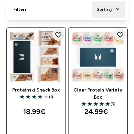
Filteri
Sortiraj
Proteinski Snack Box
Clear Protein Variety
(1)
Box
4 out of 5 stars
(3)
5 out of 5 stars
18.99€‎
24.99€‎
BRZA KUPNJA
BRZA KUPNJA