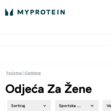
Proteini
Besplatna dostava pri kupn
Početna
Clothing
Odjeća Za Žene
Sortiraj
Sportska Odjeća
Ve