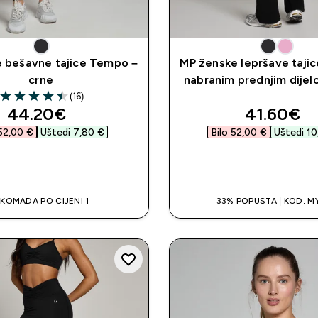
 bešavne tajice Tempo –
MP ženske lepršave taji
crne
nabranim prednjim dijel
(16)
4.44 out of 5 stars
discounted price
discounte
44.20€‎
41.60€‎
52,00 €‎
Uštedi 7,80 €‎
Bilo 52,00 €‎
Uštedi 10
BRZA KUPNJA
BRZA KUPNJ
 KOMADA PO CIJENI 1
33% POPUSTA | KOD: M