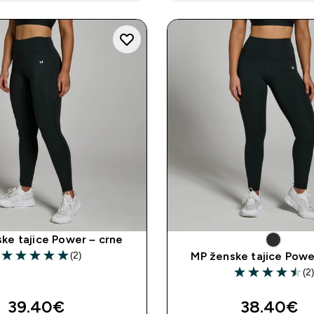
ke tajice Power – crne
(2)
MP ženske tajice Powe
5 out of 5 stars
(2
4.5 out of 5 sta
discounted price
discounte
39.40€‎
38.40€‎