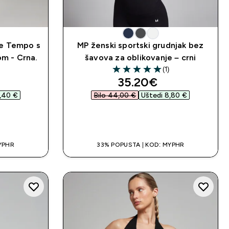
ce Tempo s
MP ženski sportski grudnjak bez
om - Crna.
šavova za oblikovanje – crni
(1)
5 out of 5 stars
d price
discounted price
35.20€‎
,40 €‎
Bilo 44,00 €‎
Uštedi 8,80 €‎
A
BRZA KUPNJA
YPHR
33% POPUSTA | KOD: MYPHR