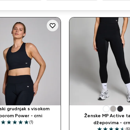
ski grudnjak s visokom
porom Power - crni
Ženske MP Active ta
(1)
džepovima - cr
5 out of 5 stars
(6)