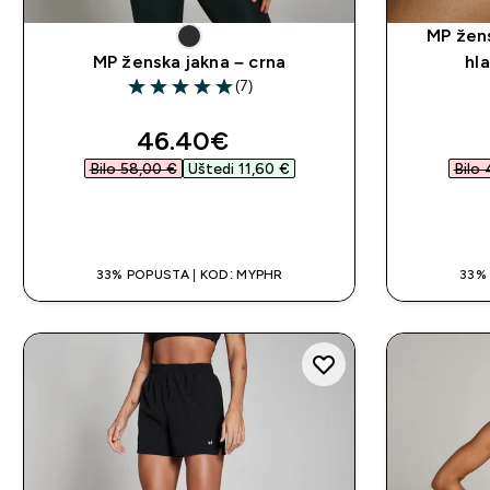
MP žens
MP ženska jakna – crna
hl
(7)
5 out of 5 stars
discounted price
46.40€‎
Bilo 58,00 €‎
Uštedi 11,60 €‎
Bilo 
BRZA KUPNJA
33% POPUSTA | KOD: MYPHR
33%