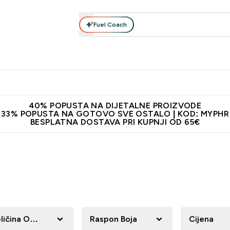
Fuel Coach
Prehrana
Odjeća
Vitamini
Snackovi
Vegan
Per
Enter Proteini submenu
Enter Prehrana submenu
Enter Odjeća submenu
Enter Vitamini submenu
Enter Snackovi 
Enter 
⌄
⌄
⌄
⌄
⌄
⌄
ji od 65€
Najnovija odjeća
Proizvodi najveće kvalitete
Prepor
40% POPUSTA NA DIJETALNE PROIZVODE
33% POPUSTA NA GOTOVO SVE OSTALO | KOD: MYPHR
BESPLATNA DOSTAVA PRI KUPNJI OD 65€
ličina Odjeće
Raspon Boja
Cijena