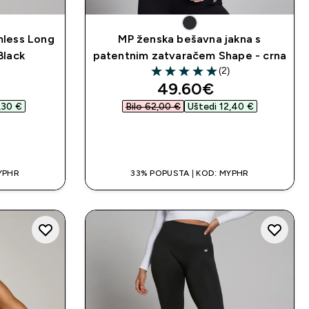
less Long
MP ženska bešavna jakna s
Black
patentnim zatvaračem Shape - crna
(2)
5 out of 5 stars
d price
discounted price
49.60€‎
,30 €‎
Bilo 62,00 €‎
Uštedi 12,40 €‎
A
BRZA KUPNJA
YPHR
33% POPUSTA | KOD: MYPHR