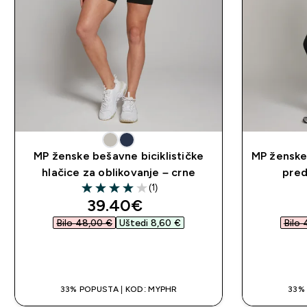
MP ženske bešavne biciklističke
MP ženske
hlačice za oblikovanje – crne
pred
(1)
4 out of 5 stars
discounted price
39.40€‎
Bilo 48,00 €‎
Uštedi 8,60 €‎
Bilo 
BRZA KUPNJA
33% POPUSTA | KOD: MYPHR
33%