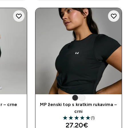
r – crne
MP ženski top s kratkim rukavima –
)
crni
rs
(1)
5 out of 5 stars
d price
discounted price
27.20€‎