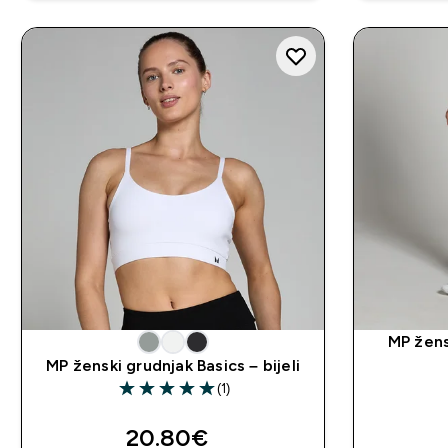
MP žens
MP ženski grudnjak Basics – bijeli
(1)
5 out of 5 stars
discounted price
20.80€‎