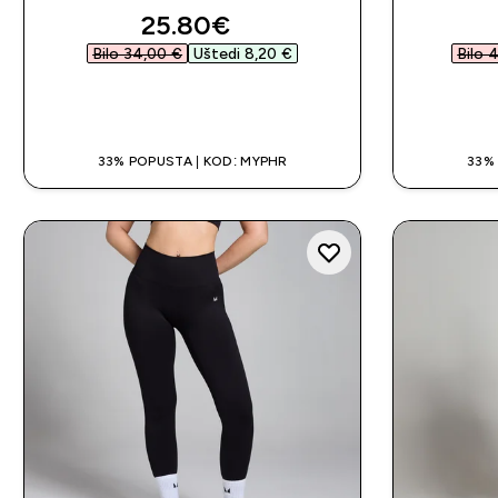
discounted price
25.80€‎
Bilo 34,00 €‎
Uštedi 8,20 €‎
Bilo 
BRZA KUPNJA
33% POPUSTA | KOD: MYPHR
33%