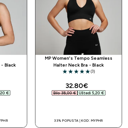
MP Women's Tempo Seamless
- Black
Halter Neck Bra - Black
(3)
ars
5 out of 5 stars
d price
discounted price
32.80€‎
20 €‎
Bilo 38,00 €‎
Uštedi 5,20 €‎
A
BRZA KUPNJA
YPHR
33% POPUSTA | KOD: MYPHR