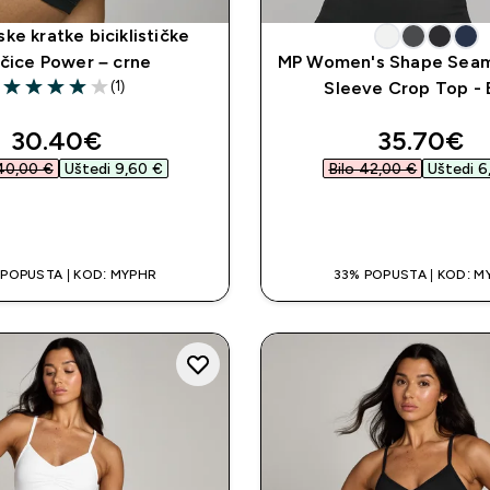
ke kratke biciklističke
ačice Power – crne
MP Women's Shape Seam
(1)
Sleeve Crop Top - 
4 out of 5 stars
discounted price
discounte
30.40€‎
35.70€‎
40,00 €‎
Uštedi 9,60 €‎
Bilo 42,00 €‎
Uštedi 6
BRZA KUPNJA
BRZA KUPNJ
 POPUSTA | KOD: MYPHR
33% POPUSTA | KOD: M