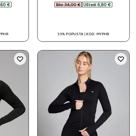
,60 €‎
Bilo 34,00 €‎
Uštedi 6,80 €‎
A
BRZA KUPNJA
YPHR
33% POPUSTA | KOD: MYPHR