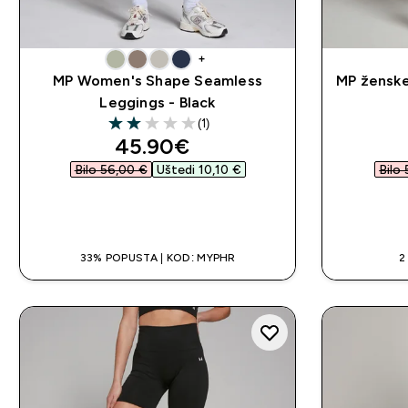
+
MP Women's Shape Seamless
MP ženske
Leggings - Black
(1)
2 out of 5 stars
discounted price
45.90€‎
Bilo 56,00 €‎
Uštedi 10,10 €‎
Bilo 
BRZA KUPNJA
33% POPUSTA | KOD: MYPHR
2