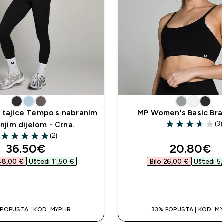
 tajice Tempo s nabranim
MP Women's Basic Bra 
(3)
njim dijelom - Crna.
3.67 out of 5 st
(2)
5 out of 5 stars
discounted price
discounte
36.50€‎
20.80€‎
48,00 €‎
Uštedi 11,50 €‎
Bilo 26,00 €‎
Uštedi 5,
BRZA KUPNJA
BRZA KUPNJ
 POPUSTA | KOD: MYPHR
33% POPUSTA | KOD: M