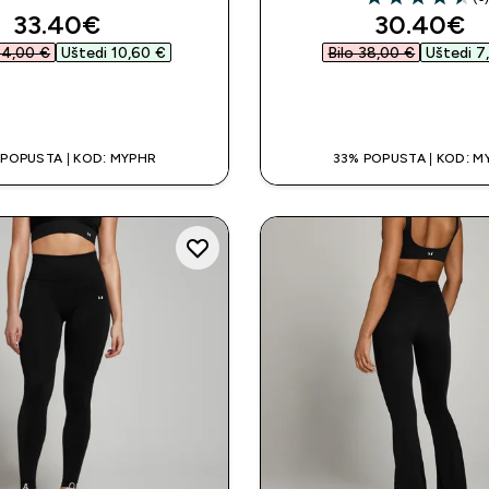
4.5 out of 5 sta
discounted price
discounte
33.40€‎
30.40€‎
44,00 €‎
Uštedi 10,60 €‎
Bilo 38,00 €‎
Uštedi 7
BRZA KUPNJA
BRZA KUPNJ
 POPUSTA | KOD: MYPHR
33% POPUSTA | KOD: M