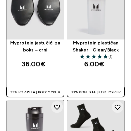
Myprotein jastučići za
Myprotein plastičan
boks – crni
Shaker - Clear/Black
(1)
5 out of 5 stars
36.00€‎
6.00€‎
BRZA KUPNJA
BRZA KUPNJA
33% POPUSTA | KOD: MYPHR
33% POPUSTA | KOD: MYPHR