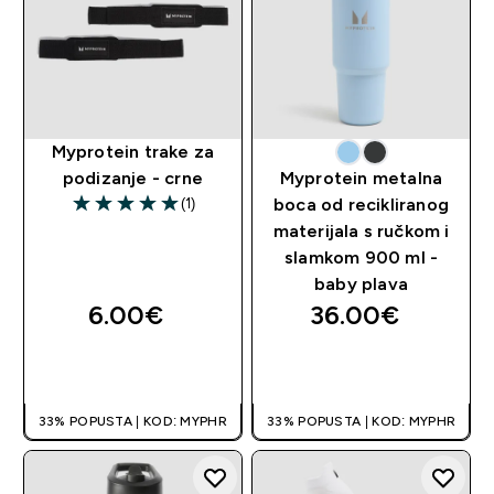
Myprotein trake za
podizanje - crne
Myprotein metalna
(1)
boca od recikliranog
5 out of 5 stars
materijala s ručkom i
slamkom 900 ml -
baby plava
6.00€‎
36.00€‎
BRZA KUPNJA
BRZA KUPNJA
33% POPUSTA | KOD: MYPHR
33% POPUSTA | KOD: MYPHR