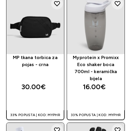
MP tkana torbica za
Myprotein x Promixx
pojas - crna
Eco shaker boca
700ml - keramička
bijela
30.00€‎
16.00€‎
BRZA KUPNJA
BRZA KUPNJA
33% POPUSTA | KOD: MYPHR
33% POPUSTA | KOD: MYPHR