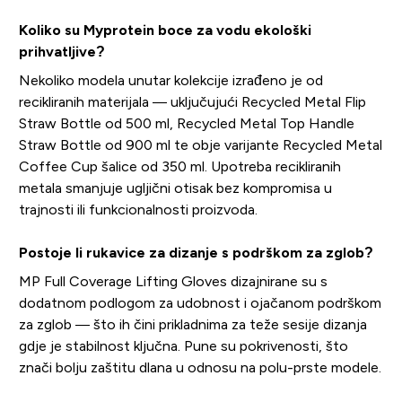
Koliko su Myprotein boce za vodu ekološki
prihvatljive?
Nekoliko modela unutar kolekcije izrađeno je od
recikliranih materijala — uključujući Recycled Metal Flip
Straw Bottle od 500 ml, Recycled Metal Top Handle
Straw Bottle od 900 ml te obje varijante Recycled Metal
Coffee Cup šalice od 350 ml. Upotreba recikliranih
metala smanjuje ugljični otisak bez kompromisa u
trajnosti ili funkcionalnosti proizvoda.
Postoje li rukavice za dizanje s podrškom za zglob?
MP Full Coverage Lifting Gloves dizajnirane su s
dodatnom podlogom za udobnost i ojačanom podrškom
za zglob — što ih čini prikladnima za teže sesije dizanja
gdje je stabilnost ključna. Pune su pokrivenosti, što
znači bolju zaštitu dlana u odnosu na polu-prste modele.