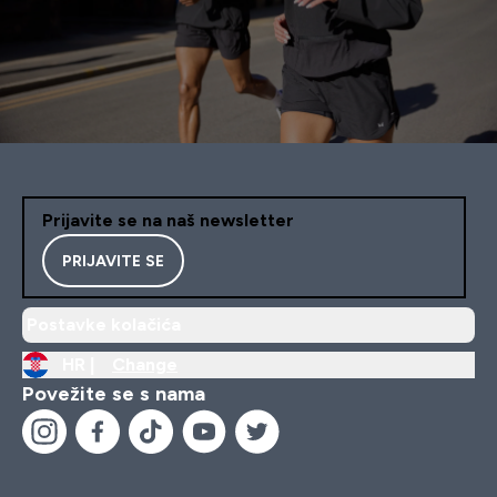
Prijavite se na naš newsletter
PRIJAVITE SE
Postavke kolačića
HR |
Change
Povežite se s nama