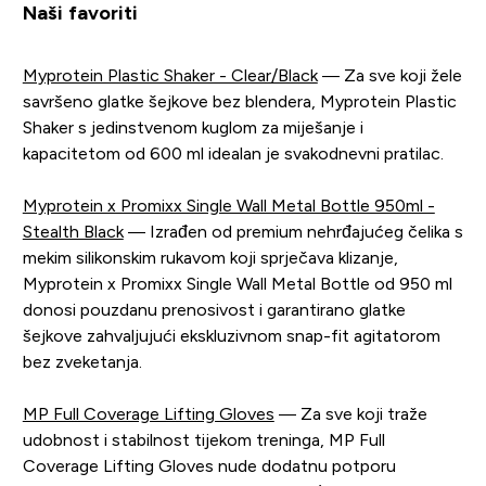
Naši favoriti
Myprotein Plastic Shaker - Clear/Black
— Za sve koji žele
savršeno glatke šejkove bez blendera, Myprotein Plastic
Shaker s jedinstvenom kuglom za miješanje i
kapacitetom od 600 ml idealan je svakodnevni pratilac.
Myprotein x Promixx Single Wall Metal Bottle 950ml -
Stealth Black
— Izrađen od premium nehrđajućeg čelika s
mekim silikonskim rukavom koji sprječava klizanje,
Myprotein x Promixx Single Wall Metal Bottle od 950 ml
donosi pouzdanu prenosivost i garantirano glatke
šejkove zahvaljujući ekskluzivnom snap-fit agitatorom
bez zveketanja.
MP Full Coverage Lifting Gloves
— Za sve koji traže
udobnost i stabilnost tijekom treninga, MP Full
Coverage Lifting Gloves nude dodatnu potporu