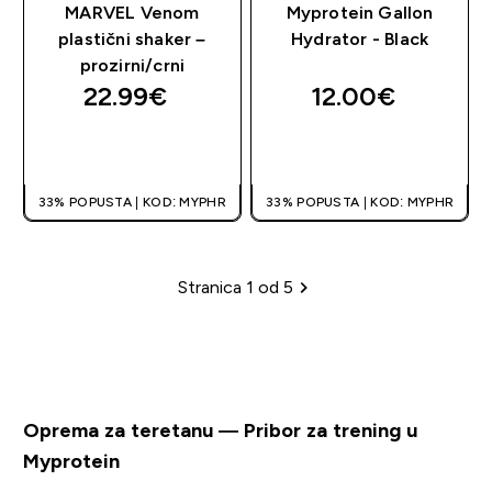
MARVEL Venom
Myprotein Gallon
plastični shaker –
Hydrator - Black
prozirni/crni
22.99€‎
12.00€‎
BRZA KUPNJA
BRZA KUPNJA
33% POPUSTA | KOD: MYPHR
33% POPUSTA | KOD: MYPHR
Stranica 1 od 5
Stranica
Oprema za teretanu — Pribor za trening u
Myprotein