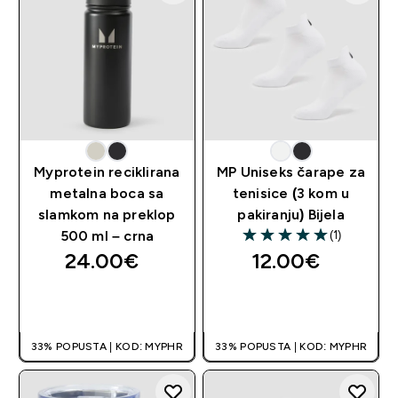
Myprotein reciklirana
MP Uniseks čarape za
metalna boca sa
tenisice (3 kom u
slamkom na preklop
pakiranju) Bijela
(1)
500 ml – crna
5 out of 5 stars
24.00€‎
12.00€‎
BRZA KUPNJA
BRZA KUPNJA
33% POPUSTA | KOD: MYPHR
33% POPUSTA | KOD: MYPHR