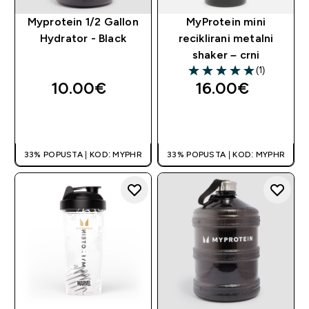
Myprotein 1/2 Gallon
MyProtein mini
Hydrator - Black
reciklirani metalni
shaker – crni
(1)
5 out of 5 stars
10.00€‎
16.00€‎
BRZA KUPNJA
BRZA KUPNJA
33% POPUSTA | KOD: MYPHR
33% POPUSTA | KOD: MYPHR