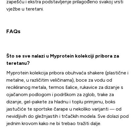
zapešću i ekstra podstavljenje prilagođeno svakoj vrsti
vježbe u teretani.
FAQs
Što se sve nalazi u Myprotein kolekciji pribora za
teretanu?
Myprotein kolekcija pribora obuhvaća shakere (plastične i
metalne, u različitim veličinama), boce za vodu od
recikliranog metala, termos šalice, rukavice za dizanje s
ojačanom podlogom i podrškom za zglob, trake za
dizanje, gel-pakete za hladnu i toplu primjenu, boks
jastučiće te sportske čarape u nekoliko varijanti — od
nevidljivih do gležnjastih i trčačkih modela. Sve dolazi pod
jednim krovom kako ne bi trebao tražiti dalje.