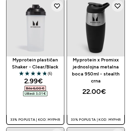
Myprotein plastičan
Myprotein x Promixx
Shaker - Clear/Black
jednoslojna metalna
(6)
boca 950ml - stealth
4.83 out of 5 stars
discounted price
2.99€‎
crna
Bilo 6,00 €‎
22.00€‎
Uštedi 3,01 €‎
BRZA KUPNJA
BRZA KUPNJA
33% POPUSTA | KOD: MYPHR
33% POPUSTA | KOD: MYPHR