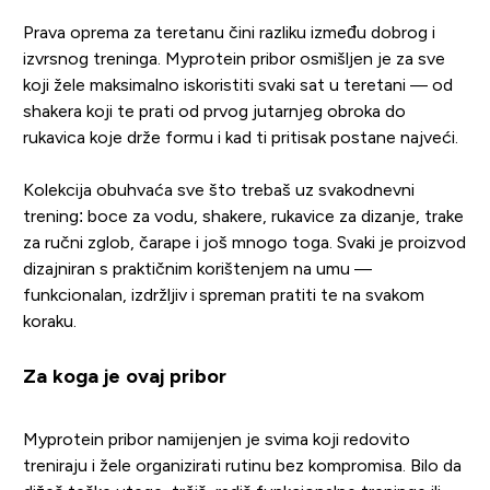
Prava oprema za teretanu čini razliku između dobrog i
izvrsnog treninga. Myprotein pribor osmišljen je za sve
koji žele maksimalno iskoristiti svaki sat u teretani — od
shakera koji te prati od prvog jutarnjeg obroka do
rukavica koje drže formu i kad ti pritisak postane najveći.
Kolekcija obuhvaća sve što trebaš uz svakodnevni
trening: boce za vodu, shakere, rukavice za dizanje, trake
za ručni zglob, čarape i još mnogo toga. Svaki je proizvod
dizajniran s praktičnim korištenjem na umu —
funkcionalan, izdržljiv i spreman pratiti te na svakom
koraku.
Za koga je ovaj pribor
Myprotein pribor namijenjen je svima koji redovito
treniraju i žele organizirati rutinu bez kompromisa. Bilo da