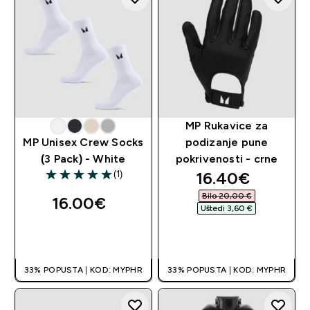
MP Rukavice za
MP Unisex Crew Socks
podizanje pune
(3 Pack) - White
pokrivenosti - crne
discounted pri
16.40€‎
(1)
5 out of 5 stars
Bilo 20,00 €‎
16.00€‎
Uštedi 3,60 €‎
BRZA KUPNJA
BRZA KUPNJA
33% POPUSTA | KOD: MYPHR
33% POPUSTA | KOD: MYPHR