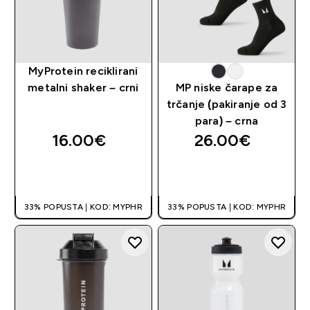
MyProtein reciklirani
metalni shaker – crni
MP niske čarape za
trčanje (pakiranje od 3
para) – crna
16.00€‎
26.00€‎
BRZA KUPNJA
BRZA KUPNJA
33% POPUSTA | KOD: MYPHR
33% POPUSTA | KOD: MYPHR