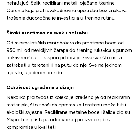
nehrđajući čelik, reciklirani metali, ojačane tkanine.
Oprema koja prati svakodnevnu upotrebu bez znakova
trošenja dugoročna je investicija u trening rutinu.
Široki asortiman za svaku potrebu
Od minimalističkih mini shakera do prostrane boce od
950 ml, od nevidljivih čarapa do trening rukavica s punom
pokrivenošću — raspon pribora pokriva sve što može
zatrebati u teretani ili na putu do nje. Sve na jednom
mjestu, u jednom brendu.
Održivost ugrađena u dizajn
Nekoliko proizvoda iz kolekcije izrađeno je od recikliranih
materijala, što znači da oprema za teretanu može biti i
ekološki svjesna. Reciklirane metalne boce i šalice dio su
Myprotein pristupa odgovornoj proizvodnji bez
kompromisa u kvaliteti.