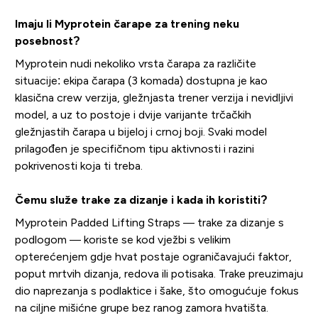
Imaju li Myprotein čarape za trening neku
posebnost?
Myprotein nudi nekoliko vrsta čarapa za različite
situacije: ekipa čarapa (3 komada) dostupna je kao
klasična crew verzija, gležnjasta trener verzija i nevidljivi
model, a uz to postoje i dvije varijante trčačkih
gležnjastih čarapa u bijeloj i crnoj boji. Svaki model
prilagođen je specifičnom tipu aktivnosti i razini
pokrivenosti koja ti treba.
Čemu služe trake za dizanje i kada ih koristiti?
Myprotein Padded Lifting Straps — trake za dizanje s
podlogom — koriste se kod vježbi s velikim
opterećenjem gdje hvat postaje ograničavajući faktor,
poput mrtvih dizanja, redova ili potisaka. Trake preuzimaju
dio naprezanja s podlaktice i šake, što omogućuje fokus
na ciljne mišićne grupe bez ranog zamora hvatišta.