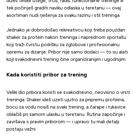
dižeš teške utege, trčiš, radiš funkcionalne treninge ili
tek počinješ graditi naviku odlaska u teretanu — ovaj
asortiman nudi rješenja za svaku razinu i stil treninga.
Jednako je dobrodošao rekreativcu koji treba pouzdan
shaker za protein nakon treninga i naprednom sportašu
koji traži čvrstu podršku za zglobove i profesionalnu
opremu za dizanje. Pribor nije samo dodaci — to su alati
koji svakodnevni trening čine organiziranijim i ugodnijim.
Kada koristiti pribor za trening
Veliki dio pribora koristi se svakodnevno, neovisno o vrsti
treninga. Shaker ideš uzeti ujutro za pripremu proteina,
bocu za vodu nosiš na svaki trening, a čarape i rukavice
oblačiš pri samom ulasku u teretanu. Rutina započinje i
završava s pravim priborom — i upravo tu mali detalji
postaju važni.