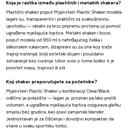
Koja je razlika između plastičnih i metalnih shakera?
Plastični shakeri poput Myprotein Plastic Shaker modela
lagani su, transparentni i praktični za svakodnevnu
upotrebu — idealni za brzu pripremu proteina uz pomoć
ugrađene mješajuće loptice. Metalni shakeri i boce,
poput modela od 950 ml s nehrđajućeg čelika i
silikonskim rukavcem, dizajnirani su za one koji traže
trajniji materijal, bolji estetski dojam i pouzdano
zatvaranje bez curenja. Izbor ovisi o tome koliko ti je
prioritet masa, trajnost ili stil.
Koji shaker preporučujete za početnike?
Myprotein Plastic Shaker u kombinaciji Clear/Black
odlično je polazište — lagan je, proziran pa lako pratiš
volumen, a ugrađena mješajuća loptica osigurava glatku
smjesu bez grudica, kao pravi zamjenski blender.
Jednostavan je za čišćenje i dovoljno kompaktan da
stane u svaku sportsku torbu.