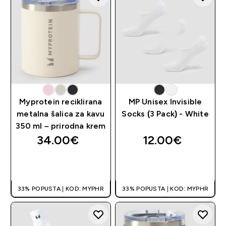
Myprotein reciklirana
MP Unisex Invisible
metalna šalica za kavu
Socks (3 Pack) - White
350 ml – prirodna krem
34.00€‎
12.00€‎
BRZA KUPNJA
BRZA KUPNJA
33% POPUSTA | KOD: MYPHR
33% POPUSTA | KOD: MYPHR