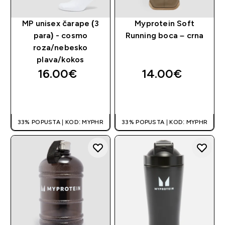
MP unisex čarape (3
Myprotein Soft
para) - cosmo
Running boca – crna
roza/nebesko
plava/kokos
16.00€‎
14.00€‎
BRZA KUPNJA
BRZA KUPNJA
33% POPUSTA | KOD: MYPHR
33% POPUSTA | KOD: MYPHR