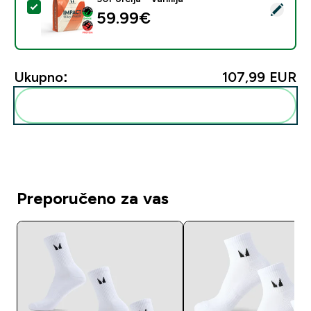
Odaberi ovaj proizvod - Impact Whey Protein - 900G - 
59.99€‎
Ukupno:
107,99 EUR‎
Dodaj ovo u svoju rutinu
Preporučeno za vas