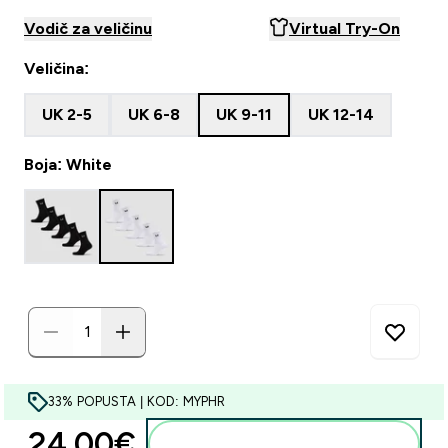
Vodič za veličinu
Virtual Try-On
Veličina:
UK 2-5
UK 6-8
UK 9-11
UK 12-14
Boja: White
33% POPUSTA | KOD: MYPHR
24.00€‎
Dodaj u košaricu