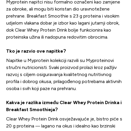
Myprotein napitci nisu formalno označeni kao zamjene
za obroke, ali mogu biti koristan dio uravnotežene
prehrane. Breakfast Smoothie s 23 g proteina i visokim
udjelom vlakana dobar je izbor kao lagani jutarnji obrok,
dok Clear Whey Protein Drink bolje funkcionira kao
proteinska užina ili nadopuna redovitim obrocima.
Tko je razvio ove napitke?
Napitke u Myprotein kolekciji razvili su Myproteinovi
stručni nutricionisti. Svaki proizvod prolazi kroz pažljiv
razvoj s ciljem osiguravanja kvalitetnog nutritivnog
profila i dobrog okusa, prilagođenog potrebama aktivnih
osoba i svih koji paze na prehranu.
Kakva je razlika između Clear Whey Protein Drinka i
Breakfast Smoothieja?
Clear Whey Protein Drink osvježavajuće je, bistro piće s
20 g proteina — lagano na okus i idealno kao brzinski