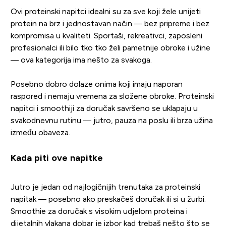
Ovi proteinski napitci idealni su za sve koji žele unijeti
protein na brz i jednostavan način — bez pripreme i bez
kompromisa u kvaliteti. Sportaši, rekreativci, zaposleni
profesionalci ili bilo tko tko želi pametnije obroke i užine
— ova kategorija ima nešto za svakoga.
Posebno dobro dolaze onima koji imaju naporan
raspored i nemaju vremena za složene obroke. Proteinski
napitci i smoothiji za doručak savršeno se uklapaju u
svakodnevnu rutinu — jutro, pauza na poslu ili brza užina
između obaveza.
Kada piti ove napitke
Jutro je jedan od najlogičnijih trenutaka za proteinski
napitak — posebno ako preskačeš doručak ili si u žurbi.
Smoothie za doručak s visokim udjelom proteina i
dijetalnih vlakana dobar je izbor kad trebaš nešto što se