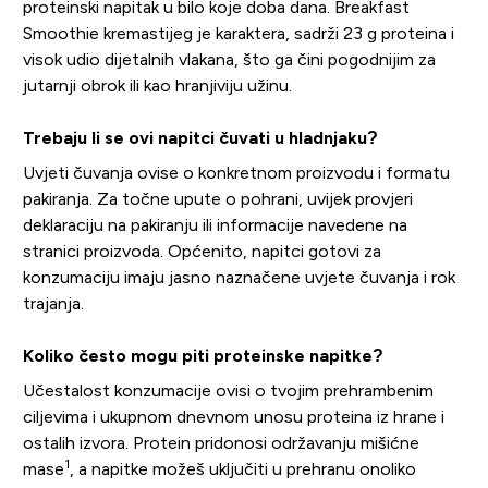
proteinski napitak u bilo koje doba dana. Breakfast
Smoothie kremastijeg je karaktera, sadrži 23 g proteina i
visok udio dijetalnih vlakana, što ga čini pogodnijim za
jutarnji obrok ili kao hranjiviju užinu.
Trebaju li se ovi napitci čuvati u hladnjaku?
Uvjeti čuvanja ovise o konkretnom proizvodu i formatu
pakiranja. Za točne upute o pohrani, uvijek provjeri
deklaraciju na pakiranju ili informacije navedene na
stranici proizvoda. Općenito, napitci gotovi za
konzumaciju imaju jasno naznačene uvjete čuvanja i rok
trajanja.
Koliko često mogu piti proteinske napitke?
Učestalost konzumacije ovisi o tvojim prehrambenim
ciljevima i ukupnom dnevnom unosu proteina iz hrane i
ostalih izvora. Protein pridonosi održavanju mišićne
1
mase
, a napitke možeš uključiti u prehranu onoliko