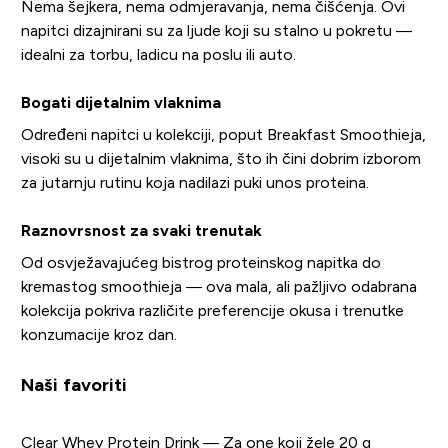
Nema šejkera, nema odmjeravanja, nema čišćenja. Ovi
napitci dizajnirani su za ljude koji su stalno u pokretu —
idealni za torbu, ladicu na poslu ili auto.
Bogati dijetalnim vlaknima
Određeni napitci u kolekciji, poput Breakfast Smoothieja,
visoki su u dijetalnim vlaknima, što ih čini dobrim izborom
za jutarnju rutinu koja nadilazi puki unos proteina.
Raznovrsnost za svaki trenutak
Od osvježavajućeg bistrog proteinskog napitka do
kremastog smoothieja — ova mala, ali pažljivo odabrana
kolekcija pokriva različite preferencije okusa i trenutke
konzumacije kroz dan.
Naši favoriti
Clear Whey Protein Drink
— Za one koji žele 20 g