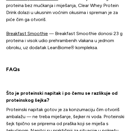
proteina bez mućkanja i miješanja, Clear Whey Protein
Drink dolazi u ukusnim voćnim okusima i spreman je za
piće čim ga otvoriš.
Breakfast Smoothie
— Breakfast Smoothie donosi 23 g
proteina i visok udio prehrambenih vlakana u jednom
obroku, uz dodatak LeanBiome® kompleksa.
FAQs
Što je proteinski napitak i po čemu se razlikuje od
proteinskog šejka?
Proteinski napitak gotov je za konzumaciju čim otvoriš
ambalažu — ne treba miješanje, šejker ni voda. Proteinski
šejk tipično se priprema od praška koji se miješa s
tekućinom. Napitci su praktičniji za situacije u pokretu,