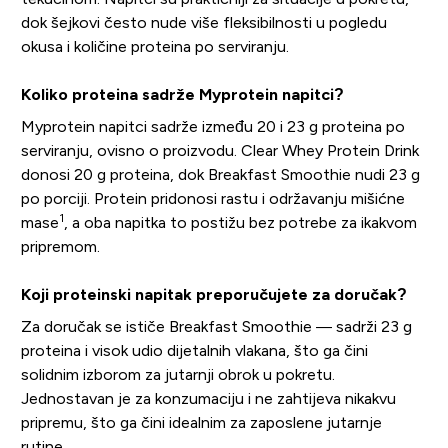
dok šejkovi često nude više fleksibilnosti u pogledu
okusa i količine proteina po serviranju.
Koliko proteina sadrže Myprotein napitci?
Myprotein napitci sadrže između 20 i 23 g proteina po
serviranju, ovisno o proizvodu. Clear Whey Protein Drink
donosi 20 g proteina, dok Breakfast Smoothie nudi 23 g
po porciji. Protein pridonosi rastu i održavanju mišićne
1
mase
, a oba napitka to postižu bez potrebe za ikakvom
pripremom.
Koji proteinski napitak preporučujete za doručak?
Za doručak se ističe Breakfast Smoothie — sadrži 23 g
proteina i visok udio dijetalnih vlakana, što ga čini
solidnim izborom za jutarnji obrok u pokretu.
Jednostavan je za konzumaciju i ne zahtijeva nikakvu
pripremu, što ga čini idealnim za zaposlene jutarnje
rutine.