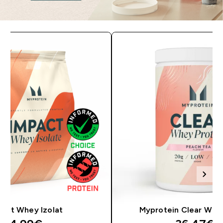
act Whey Izolat
Myprotein Clear Whey