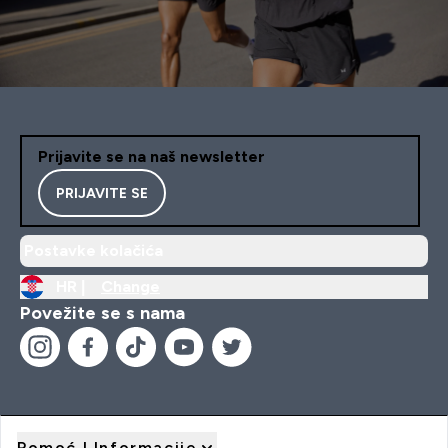
Prijavite se na naš newsletter
PRIJAVITE SE
Postavke kolačića
HR |
Change
Povežite se s nama
Pomoć I Informacije