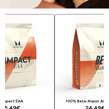
Impact EAA
100% Beta-Alanin Amin
35.49€‎
24.49€‎