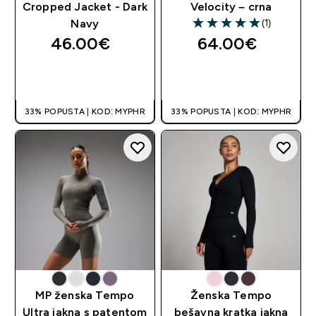
Cropped Jacket - Dark
Velocity – crna
(1)
Navy
5 out of 5 stars
46.00€‎
64.00€‎
BRZA KUPNJA
BRZA KUPNJA
33% POPUSTA | KOD: MYPHR
33% POPUSTA | KOD: MYPHR
MP ženska Tempo
Ženska Tempo
Ultra jakna s patentom
bešavna kratka jakna