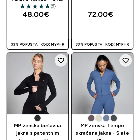
(9)
4.89 out of 5 stars
48.00€‎
72.00€‎
BRZA KUPNJA
BRZA KUPNJA
33% POPUSTA | KOD: MYPHR
33% POPUSTA | KOD: MYPHR
MP ženska bešavna
MP ženska Tempo
jakna s patentnim
skraćena jakna - Slate