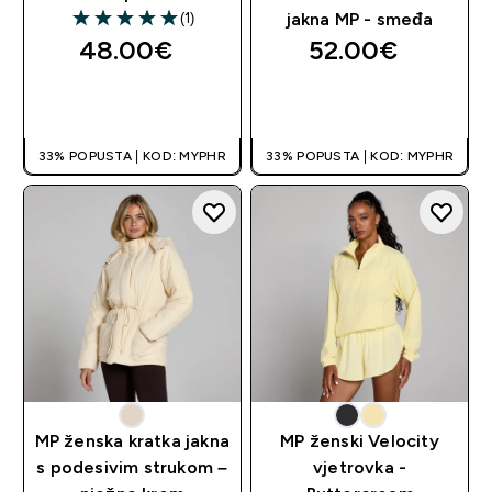
(1)
jakna MP - smeđa
5 out of 5 stars
48.00€‎
52.00€‎
BRZA KUPNJA
BRZA KUPNJA
33% POPUSTA | KOD: MYPHR
33% POPUSTA | KOD: MYPHR
MP ženska kratka jakna
MP ženski Velocity
s podesivim strukom –
vjetrovka -