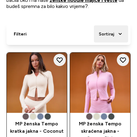
bacila oko i na naše
ženske hoodie majice i veste
da
budeš spremna za bilo kakvo vrijeme?.
Filteri
Sortiraj
MP ženska Tempo
MP ženska Tempo
kratka jakna - Coconut
skraćena jakna -