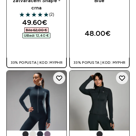
zatvaračem Shape -
Blue
crna
(2)
5 out of 5 stars
discounted price
49.60€‎
Bilo 62,00 €‎
48.00€‎
Uštedi 12,40 €‎
BRZA KUPNJA
BRZA KUPNJA
33% POPUSTA | KOD: MYPHR
33% POPUSTA | KOD: MYPHR