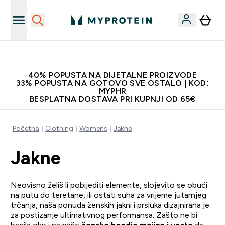
Proizvodi najveće kvalitete
40% POPUSTA NA DIJETALNE PROIZVODE
33% POPUSTA NA GOTOVO SVE OSTALO | KOD:
MYPHR
BESPLATNA DOSTAVA PRI KUPNJI OD 65€
Početna
Clothing
Womens
Jakne
Jakne
Neovisno želiš li pobijediti elemente, slojevito se obući
na putu do teretane, ili ostati suha za vrijeme jutarnjeg
trčanja, naša ponuda ženskih jakni i prsluka dizajnirana je
za postizanje ultimativnog performansa. Zašto ne bi