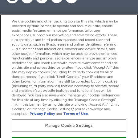
We use cookies and other tracking tools on this site, which may be
provided by third parties, to operate and secure our site, enable
Pomoć I Informacije
social media features, enhance performance, tailor user
experiences, support our marketing and advertising efforts. These
also enable us and third parties to access and record user and
activity data, such as IP addresses and online identifiers, referring
Proizvodi
URLs, searches and interactions, browser and device details, and
other usage information, which may be used to provide enhanced
functionality and personalized experiences, analyze and improve
performance, and reach users with more relevant content and ads
on this site and across third party sites. If you click “Accept All” this
Informacije O Tvrtki
site may deploy cookies (including third party cookies) for all of
these purposes. If you click “Limit Cookies,” your IP address and
other browsing information may still be collected but only cookies
(including third party cookies) that are necessary to operate, secure
Lojalnost I Nagrade
and enable default website features and functionalities will be
deployed. You can also review and manage your cookie preferences
for this site at any time by clicking the “Manage Cookie Settings”
link in this banner. By using this site or clicking "Accept All," "Limit
Cookies," or "Manage Cookie Settings," you acknowledge and
2026 The Hut.com Ltd
accept our
Privacy Policy
and
Terms of Use
.
Manage Cookie Settings