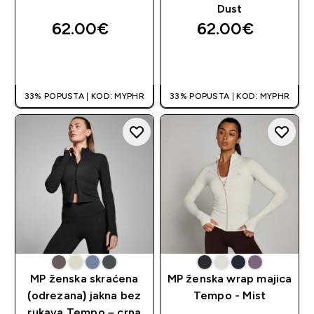
Dust
62.00€‎
62.00€‎
BRZA KUPNJA
BRZA KUPNJA
33% POPUSTA | KOD: MYPHR
33% POPUSTA | KOD: MYPHR
MP ženska skraćena
MP ženska wrap majica
(odrezana) jakna bez
Tempo - Mist
rukava Tempo – crna