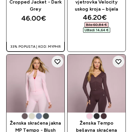
Cropped Jacket - Dark
vjetrovka Velocity
Grey
uskog kroja – bijela
discounted pri
46.20€‎
46.00€‎
Bilo 60,84 €‎
Uštedi 14,64 €‎
BRZA KUPNJA
BRZA KUPNJA
33% POPUSTA | KOD: MYPHR
Ženska skraćena jakna
Ženska Tempo
MP Tempo - Blush
bešavna skraćena