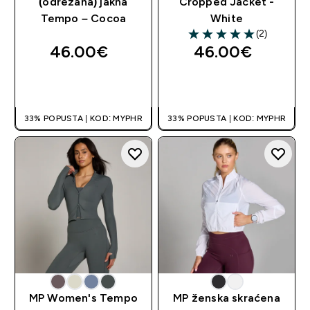
(odrezana) jakna
Cropped Jacket -
Tempo – Cocoa
White
(2)
5 out of 5 stars
46.00€‎
46.00€‎
BRZA KUPNJA
BRZA KUPNJA
33% POPUSTA | KOD: MYPHR
33% POPUSTA | KOD: MYPHR
MP Women's Tempo
MP ženska skraćena