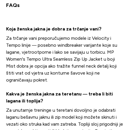
FAQs
Koja ženska jakna je dobra za trčanje vani?
Za trčanje vani preporučujemo modele iz Velocity i
Tempo linije — posebno windbreaker varijante koje su
lagane, vjetrootporne i lako se savijaju u torbicu. MP
Women's Tempo Ultra Seamless Zip Up Jacket u boji
Mist dobra je opcija ako tražite funnel neck detalj koji
štiti vrat od vjetra uz konturne šavove koji ne
ograničavaju pokret.
Kakva je ženska jakna za teretanu — treba li biti
lagana ili toplija?
Za unutarnje treninge u teretani dovoljno je odabrati
laganu bešavnu jaknu ili zip model koji možete skinuti i
vezati oko struka kad vam zatreba. Topliji sloj prigodniji je