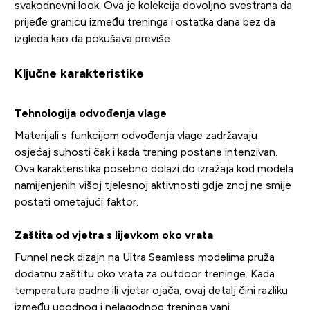
svakodnevni look. Ova je kolekcija dovoljno svestrana da
prijeđe granicu između treninga i ostatka dana bez da
izgleda kao da pokušava previše.
Ključne karakteristike
Tehnologija odvođenja vlage
Materijali s funkcijom odvođenja vlage zadržavaju
osjećaj suhosti čak i kada trening postane intenzivan.
Ova karakteristika posebno dolazi do izražaja kod modela
namijenjenih višoj tjelesnoj aktivnosti gdje znoj ne smije
postati ometajući faktor.
Zaštita od vjetra s lijevkom oko vrata
Funnel neck dizajn na Ultra Seamless modelima pruža
dodatnu zaštitu oko vrata za outdoor treninge. Kada
temperatura padne ili vjetar ojača, ovaj detalj čini razliku
između ugodnog i nelagodnog treninga vani.