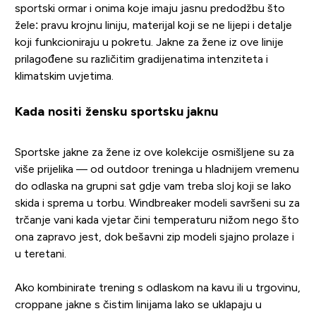
sportski ormar i onima koje imaju jasnu predodžbu što
žele: pravu krojnu liniju, materijal koji se ne lijepi i detalje
koji funkcioniraju u pokretu. Jakne za žene iz ove linije
prilagođene su različitim gradijenatima intenziteta i
klimatskim uvjetima.
Kada nositi žensku sportsku jaknu
Sportske jakne za žene iz ove kolekcije osmišljene su za
više prijelika — od outdoor treninga u hladnijem vremenu
do odlaska na grupni sat gdje vam treba sloj koji se lako
skida i sprema u torbu. Windbreaker modeli savršeni su za
trčanje vani kada vjetar čini temperaturu nižom nego što
ona zapravo jest, dok bešavni zip modeli sjajno prolaze i
u teretani.
Ako kombinirate trening s odlaskom na kavu ili u trgovinu,
croppane jakne s čistim linijama lako se uklapaju u