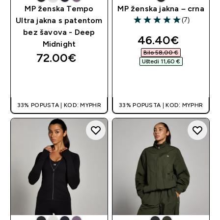
MP ženska Tempo
MP ženska jakna – crna
(7)
Ultra jakna s patentom
5 out of 5 stars
bez šavova - Deep
discounted pri
46.40€‎
Midnight
Bilo 58,00 €‎
72.00€‎
Uštedi 11,60 €‎
BRZA KUPNJA
BRZA KUPNJA
33% POPUSTA | KOD: MYPHR
33% POPUSTA | KOD: MYPHR