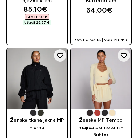
nježno krem
Buttercream
discounted price
85.10€‎
64.00€‎
Bilo 111,97 €‎
Uštedi 26,87 €‎
BRZA KUPNJA
BRZA KUPNJA
33% POPUSTA | KOD: MYPHR
Ženska tkana jakna MP
Ženska MP Tempo
- crna
majica s omotom -
Butter