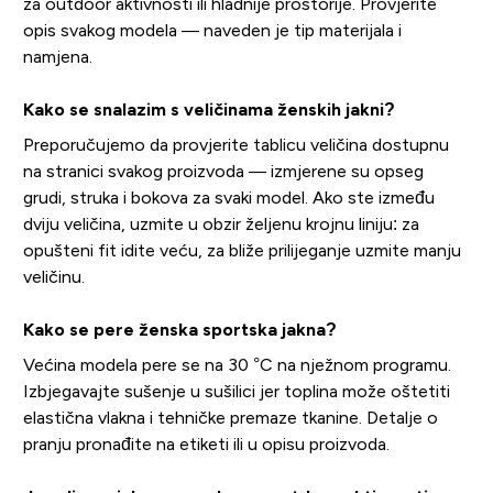
za outdoor aktivnosti ili hladnije prostorije. Provjerite
opis svakog modela — naveden je tip materijala i
namjena.
Kako se snalazim s veličinama ženskih jakni?
Preporučujemo da provjerite tablicu veličina dostupnu
na stranici svakog proizvoda — izmjerene su opseg
grudi, struka i bokova za svaki model. Ako ste između
dviju veličina, uzmite u obzir željenu krojnu liniju: za
opušteni fit idite veću, za bliže prilijeganje uzmite manju
veličinu.
Kako se pere ženska sportska jakna?
Većina modela pere se na 30 °C na nježnom programu.
Izbjegavajte sušenje u sušilici jer toplina može oštetiti
elastična vlakna i tehničke premaze tkanine. Detalje o
pranju pronađite na etiketi ili u opisu proizvoda.