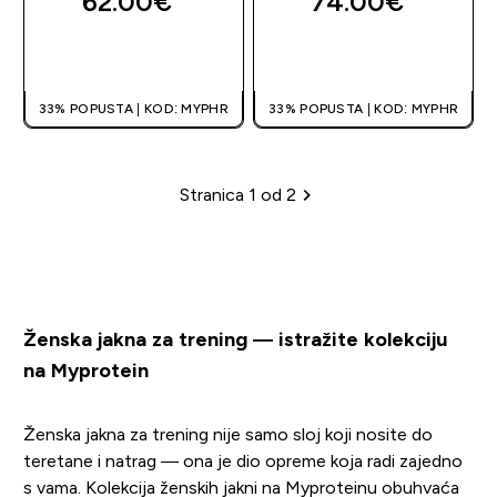
62.00€‎
74.00€‎
BRZA KUPNJA
BRZA KUPNJA
33% POPUSTA | KOD: MYPHR
33% POPUSTA | KOD: MYPHR
Stranica 1 od 2
Stranica
Ženska jakna za trening — istražite kolekciju
na Myprotein
Ženska jakna za trening nije samo sloj koji nosite do
teretane i natrag — ona je dio opreme koja radi zajedno
s vama. Kolekcija ženskih jakni na Myproteinu obuhvaća