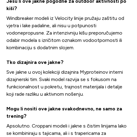
Jesu li ove jakne pogodne za outdoor aktivnosti po
kiši?
Windbreaker modeli iz Velocity linije pružaju zaštitu od
vjetra i lake padaline, ali nisu u potpunosti
vodonepropusne. Za intenzivniju kišu preporučujemo
odabir modela s izričitom oznakom vodootpornosti ili
kombinaciju s dodatnim slojem.
Tko dizajnira ove jakne?
Sve jakne u ovoj kolekciji dizajnira Myproteinov interni
dizajnerski tim. Svaki model razvija se s fokusom na
funkcionalnost u pokretu, trajnost materijala i detalje
koji rade razliku u aktivnom nošenju.
Mogu li nositi ove jakne svakodnevno, ne samo za
trening?
Apsolutno. Croppani modeli i jakne s čistim linijama lako
se kombiniraju s tajicama, ali i s trapericama za