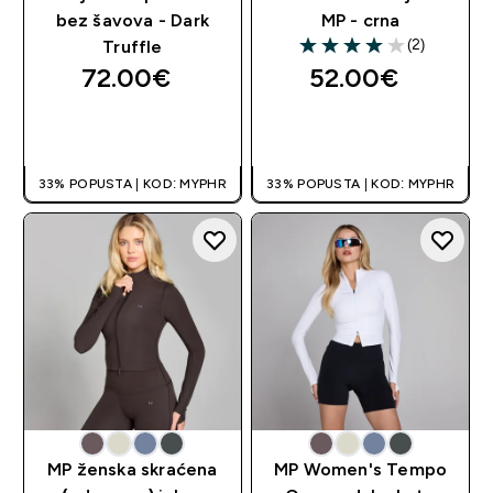
bez šavova - Dark
MP - crna
(2)
Truffle
4 out of 5 stars
72.00€‎
52.00€‎
BRZA KUPNJA
BRZA KUPNJA
33% POPUSTA | KOD: MYPHR
33% POPUSTA | KOD: MYPHR
MP ženska skraćena
MP Women's Tempo