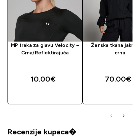
MP traka za glavu Velocity –
Ženska tkana jakna 
Crna/Reflektirajuća
crna
10.00€‎
70.00€‎
BRZA KUPNJA
BRZA KUPNJA
Recenzije kupaca�