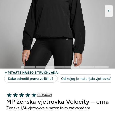
1 customer reviews
1 Reviews
5 out of 5 stars
MP ženska vjetrovka Velocity – crna
Ženska 1/4 vjetrovka s patentnim zatvaračem