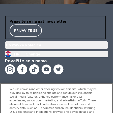
Prijavite se na naš newsletter
PRIJAVITE SE
Postavke kolačića
HR |
Change
Povežite se s nama
We use cookies and other tracking tools on this site, which may be
provided by third parties, to operate and secure our site, enable
Pomoć I Informacije
social media features, enhance performance, tailor user
experiences, support our marketing and advertising efforts. These
also enable us and third parties to access and record user and
activity data, such as IP addresses and online identifiers, referring
Proizvodi
URLs, searches and interactions, browser and device details, and