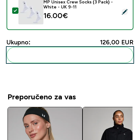
MP Unisex Crew Socks (3 Pack) -
White - UK 9-11
Odaberi ovaj proizvod - MP Unisex Crew Socks (3 Pack
16.00€‎
Ukupno:
126,00 EUR‎
Dodaj ovo u svoju rutinu
Preporučeno za vas