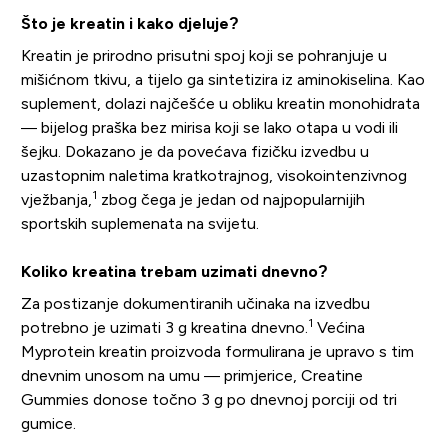
Što je kreatin i kako djeluje?
Kreatin je prirodno prisutni spoj koji se pohranjuje u
mišićnom tkivu, a tijelo ga sintetizira iz aminokiselina. Kao
suplement, dolazi najčešće u obliku kreatin monohidrata
— bijelog praška bez mirisa koji se lako otapa u vodi ili
šejku. Dokazano je da povećava fizičku izvedbu u
uzastopnim naletima kratkotrajnog, visokointenzivnog
1
vježbanja,
zbog čega je jedan od najpopularnijih
sportskih suplemenata na svijetu.
Koliko kreatina trebam uzimati dnevno?
Za postizanje dokumentiranih učinaka na izvedbu
1
potrebno je uzimati 3 g kreatina dnevno.
Većina
Myprotein kreatin proizvoda formulirana je upravo s tim
dnevnim unosom na umu — primjerice, Creatine
Gummies donose točno 3 g po dnevnoj porciji od tri
gumice.