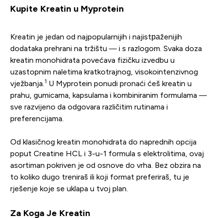
Kupite Kreatin u Myprotein
Kreatin je jedan od najpopularnijih i najistраženijih
dodataka prehrani na tržištu — i s razlogom. Svaka doza
kreatin monohidrata povećava fizičku izvedbu u
uzastopnim naletima kratkotrajnog, visokointenzivnog
1
vježbanja.
U Myprotein ponudi pronaći ćeš kreatin u
prahu, gumicama, kapsulama i kombiniranim formulama —
sve razvijeno da odgovara različitim rutinama i
preferencijama.
Od klasičnog kreatin monohidrata do naprednih opcija
poput Creatine HCL i 3-u-1 formula s elektrolitima, ovaj
asortiman pokriven je od osnove do vrha. Bez obzira na
to koliko dugo treniraš ili koji format preferiraš, tu je
rješenje koje se uklapa u tvoj plan.
Za Koga Je Kreatin