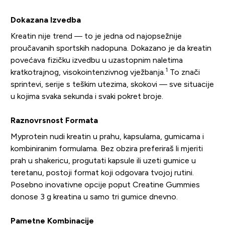
Dokazana Izvedba
Kreatin nije trend — to je jedna od najopsežnije
proučavanih sportskih nadopuna. Dokazano je da kreatin
povećava fizičku izvedbu u uzastopnim naletima
1
kratkotrajnog, visokointenzivnog vježbanja.
To znači
sprintevi, serije s teškim utezima, skokovi — sve situacije
u kojima svaka sekunda i svaki pokret broje.
Raznovrsnost Formata
Myprotein nudi kreatin u prahu, kapsulama, gumicama i
kombiniranim formulama. Bez obzira preferiraš li mjeriti
prah u shakericu, progutati kapsule ili uzeti gumice u
teretanu, postoji format koji odgovara tvojoj rutini.
Posebno inovativne opcije poput Creatine Gummies
donose 3 g kreatina u samo tri gumice dnevno.
Pametne Kombinacije