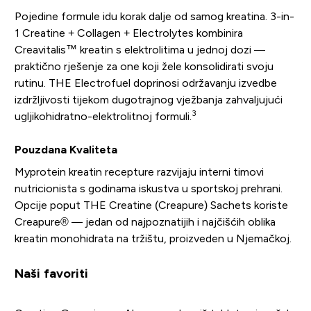
Pojedine formule idu korak dalje od samog kreatina. 3-in-
1 Creatine + Collagen + Electrolytes kombinira
Creavitalis™ kreatin s elektrolitima u jednoj dozi —
praktično rješenje za one koji žele konsolidirati svoju
rutinu. THE Electrofuel doprinosi održavanju izvedbe
izdržljivosti tijekom dugotrajnog vježbanja zahvaljujući
3
ugljikohidratno-elektrolitnoj formuli.
Pouzdana Kvaliteta
Myprotein kreatin recepture razvijaju interni timovi
nutricionista s godinama iskustva u sportskoj prehrani.
Opcije poput THE Creatine (Creapure) Sachets koriste
Creapure® — jedan od najpoznatijih i najčišćih oblika
kreatin monohidrata na tržištu, proizveden u Njemačkoj.
Naši favoriti