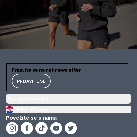
Prijavite se na naš newsletter
PRIJAVITE SE
Postavke kolačića
HR |
Change
Povežite se s nama