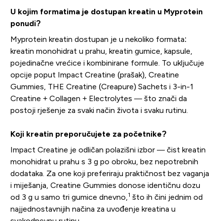
U kojim formatima je dostupan kreatin u Myprotein
ponudi?
Myprotein kreatin dostupan je u nekoliko formata:
kreatin monohidrat u prahu, kreatin gumice, kapsule,
pojedinačne vrećice i kombinirane formule. To uključuje
opcije poput Impact Creatine (prašak), Creatine
Gummies, THE Creatine (Creapure) Sachets i 3-in-1
Creatine + Collagen + Electrolytes — što znači da
postoji rješenje za svaki način života i svaku rutinu.
Koji kreatin preporučujete za početnike?
Impact Creatine je odličan polazišni izbor — čist kreatin
monohidrat u prahu s 3 g po obroku, bez nepotrebnih
dodataka. Za one koji preferiraju praktičnost bez vaganja
i miješanja, Creatine Gummies donose identičnu dozu
1
od 3 g u samo tri gumice dnevno,
što ih čini jednim od
najjednostavnijih načina za uvođenje kreatina u
svakodnevnu rutinu.