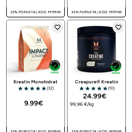
33% POPUSTA | KOD: MYPHR
33% POPUSTA | KOD: MYPHR
Kreatin Monohidrat
Creapure® Kreatin
(32)
(10)
4.88 out of 5 stars
5 out of 5 stars
24.99€‎
9.99€‎
99,96 €‎/kg
BRZA KUPNJA
BRZA KUPNJA
33% POPUSTA | KOD: MYPHR
33% POPUSTA | KOD: MYPHR