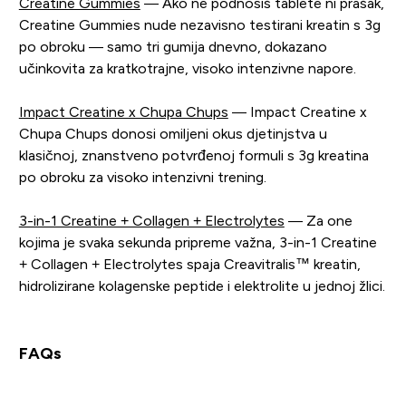
Creatine Gummies
— Ako ne podnosiš tablete ni prašak,
Creatine Gummies nude nezavisno testirani kreatin s 3g
po obroku — samo tri gumija dnevno, dokazano
učinkovita za kratkotrajne, visoko intenzivne napore.
Impact Creatine x Chupa Chups
— Impact Creatine x
Chupa Chups donosi omiljeni okus djetinjstva u
klasičnoj, znanstveno potvrđenoj formuli s 3g kreatina
po obroku za visoko intenzivni trening.
3-in-1 Creatine + Collagen + Electrolytes
— Za one
kojima je svaka sekunda pripreme važna, 3-in-1 Creatine
+ Collagen + Electrolytes spaja Creavitralis™ kreatin,
hidrolizirane kolagenske peptide i elektrolite u jednoj žlici.
FAQs