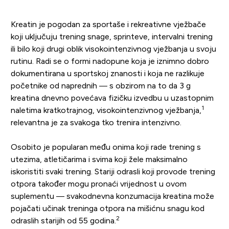
Kreatin je pogodan za sportaše i rekreativne vježbače
koji uključuju trening snage, sprinteve, intervalni trening
ili bilo koji drugi oblik visokointenzivnog vježbanja u svoju
rutinu. Radi se o formi nadopune koja je iznimno dobro
dokumentirana u sportskoj znanosti i koja ne razlikuje
početnike od naprednih — s obzirom na to da 3 g
kreatina dnevno povećava fizičku izvedbu u uzastopnim
1
naletima kratkotrajnog, visokointenzivnog vježbanja,
relevantna je za svakoga tko trenira intenzivno.
Osobito je popularan među onima koji rade trening s
utezima, atletičarima i svima koji žele maksimalno
iskoristiti svaki trening. Stariji odrasli koji provode trening
otpora također mogu pronaći vrijednost u ovom
suplementu — svakodnevna konzumacija kreatina može
pojačati učinak treninga otpora na mišićnu snagu kod
2
odraslih starijih od 55 godina.