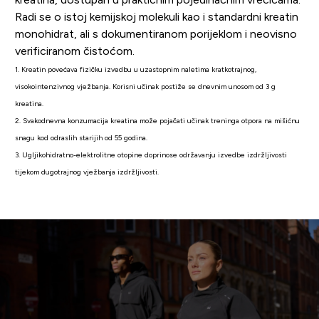
Radi se o istoj kemijskoj molekuli kao i standardni kreatin
monohidrat, ali s dokumentiranom porijeklom i neovisno
verificiranom čistoćom.
1. Kreatin povećava fizičku izvedbu u uzastopnim naletima kratkotrajnog,
visokointenzivnog vježbanja. Korisni učinak postiže se dnevnim unosom od 3 g
kreatina.
2. Svakodnevna konzumacija kreatina može pojačati učinak treninga otpora na mišićnu
snagu kod odraslih starijih od 55 godina.
3. Ugljikohidratno-elektrolitne otopine doprinose održavanju izvedbe izdržljivosti
tijekom dugotrajnog vježbanja izdržljivosti.