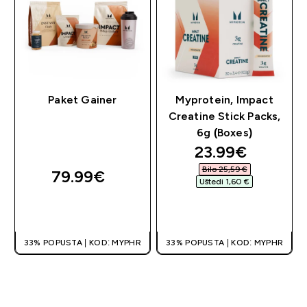
Paket Gainer
Myprotein, Impact
Creatine Stick Packs,
6g (Boxes)
discounted pri
23.99€‎
Bilo 25,59 €‎
79.99€‎
Uštedi 1,60 €‎
BRZA KUPNJA
BRZA KUPNJA
33% POPUSTA | KOD: MYPHR
33% POPUSTA | KOD: MYPHR