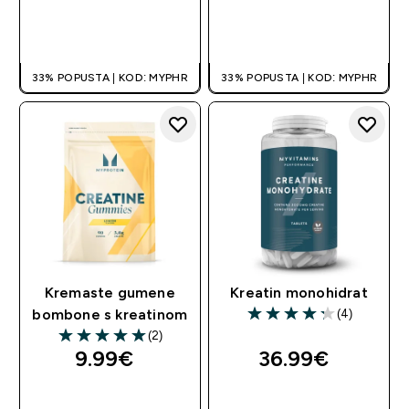
BRZA KUPNJA
BRZA KUPNJA
33% POPUSTA | KOD: MYPHR
33% POPUSTA | KOD: MYPHR
Kremaste gumene
Kreatin monohidrat
(4)
bombone s kreatinom
4.25 out of 5 stars
(2)
5 out of 5 stars
9.99€‎
36.99€‎
BRZA KUPNJA
BRZA KUPNJA