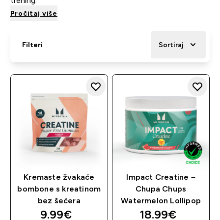
trening.
Pročitaj više
Filteri
Sortiraj
Kremaste žvakaće
Impact Creatine –
bombone s kreatinom
Chupa Chups
bez šećera
Watermelon Lollipop
9.99€‎
18.99€‎