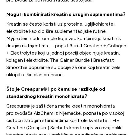
Mogu li kombinirati kreatin s drugim suplementima?
Kreatin se često koristi uz proteine, ugljikohidrate i
elektrolite kao dio šire suplementacijske rutine.
Myprotein nudi formule koje već kombiniraju kreatin s
drugim nutrijentima — poput 3-in-1 Creatine + Collagen
+ Electrolytes koji u jednoj porciji objedinjuje kreatin,
kolagen i elektrolite. The Gainer Bundle i Breakfast
Smoothie popularne su opcije za one koji kreatin žele
uklopiti u širi plan prehrane.
Što je Creapure® i po čemu se razlikuje od
standardnog kreatin monohidrata?
Creapure® je zaštićena marka kreatin monohidrata
proizvođača AlzChem iz Njemačke, poznata po visokoj
čistoći i strogim standardima kontrole kvalitete. THE
Creatine (Creapure) Sachets koriste upravo ovaj oblik
kreatina, dostupan u praktičnim pojedinačnim vrećicama.