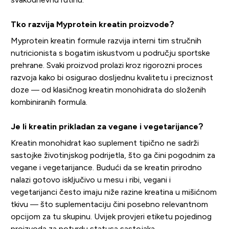
Tko razvija Myprotein kreatin proizvode?
Myprotein kreatin formule razvija interni tim stručnih
nutricionista s bogatim iskustvom u području sportske
prehrane. Svaki proizvod prolazi kroz rigorozni proces
razvoja kako bi osigurao dosljednu kvalitetu i preciznost
doze — od klasičnog kreatin monohidrata do složenih
kombiniranih formula.
Je li kreatin prikladan za vegane i vegetarijance?
Kreatin monohidrat kao suplement tipično ne sadrži
sastojke životinjskog podrijetla, što ga čini pogodnim za
vegane i vegetarijance. Budući da se kreatin prirodno
nalazi gotovo isključivo u mesu i ribi, vegani i
vegetarijanci često imaju niže razine kreatina u mišićnom
tkivu — što suplementaciju čini posebno relevantnom
opcijom za tu skupinu. Uvijek provjeri etiketu pojedinog
proizvoda za potvrdu statusa sastojaka.