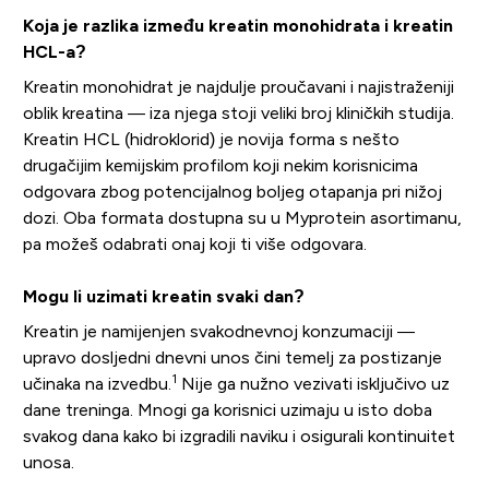
Koja je razlika između kreatin monohidrata i kreatin
HCL-a?
Kreatin monohidrat je najdulje proučavani i najistraženiji
oblik kreatina — iza njega stoji veliki broj kliničkih studija.
Kreatin HCL (hidroklorid) je novija forma s nešto
drugačijim kemijskim profilom koji nekim korisnicima
odgovara zbog potencijalnog boljeg otapanja pri nižoj
dozi. Oba formata dostupna su u Myprotein asortimanu,
pa možeš odabrati onaj koji ti više odgovara.
Mogu li uzimati kreatin svaki dan?
Kreatin je namijenjen svakodnevnoj konzumaciji —
upravo dosljedni dnevni unos čini temelj za postizanje
1
učinaka na izvedbu.
Nije ga nužno vezivati isključivo uz
dane treninga. Mnogi ga korisnici uzimaju u isto doba
svakog dana kako bi izgradili naviku i osigurali kontinuitet
unosa.