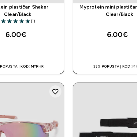
ein plastičan Shaker -
Myprotein mini plastiča
Clear/Black
Clear/Black
(1)
5 out of 5 stars
6.00€‎
6.00€‎
BRZA KUPNJA
BRZA KUPNJ
 POPUSTA | KOD: MYPHR
33% POPUSTA | KOD: M