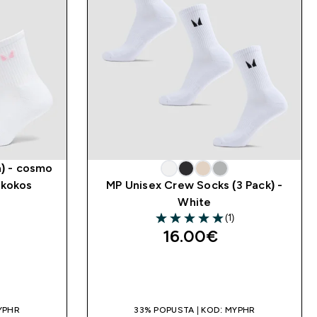
a) - cosmo
/kokos
MP Unisex Crew Socks (3 Pack) -
White
(1)
5 out of 5 stars
16.00€‎
A
BRZA KUPNJA
YPHR
33% POPUSTA | KOD: MYPHR