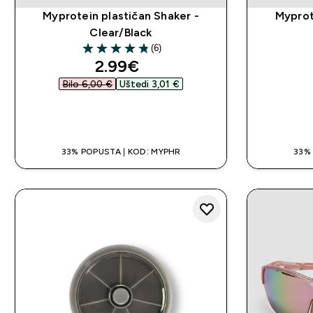
Myprotein plastičan Shaker -
Myprot
Clear/Black
(6)
4.83 out of 5 stars
discounted price
2.99€‎
Bilo 6,00 €‎
Uštedi 3,01 €‎
BRZA KUPNJA
33% POPUSTA | KOD: MYPHR
33%