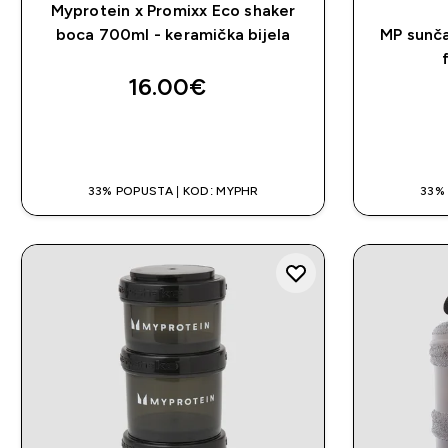
Myprotein x Promixx Eco shaker
boca 700ml - keramička bijela
MP sunča
16.00€‎
BRZA KUPNJA
33% POPUSTA | KOD: MYPHR
33%