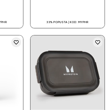
A
BRZA KUPNJA
YPHR
33% POPUSTA | KOD: MYPHR