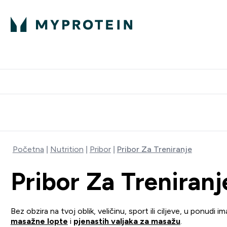
Proteini
Besplatna dostava pri kupn
Početna
Nutrition
Pribor
Pribor Za Treniranje
Pribor Za Treniranj
Bez obzira na tvoj oblik, veličinu, sport ili ciljeve, u pon
masažne lopte
i
pjenastih valjaka za masažu
.