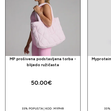
MP prošivena podstavljena torba -
Myprotein
blijedo ružičasta
50.00€‎
BRZA KUPNJA
33% POPUSTA | KOD: MYPHR
33%