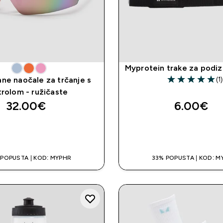
Myprotein trake za podiz
(1)
ne naočale za trčanje s
5 out of 5 stars
trolom - ružičaste
32.00€‎
6.00€‎
BRZA KUPNJA
BRZA KUPNJ
 POPUSTA | KOD: MYPHR
33% POPUSTA | KOD: M