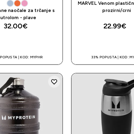
MARVEL Venom plastični
ne naočale za trčanje s
prozirni/crni
futrolom - plave
32.00€‎
22.99€‎
BRZA KUPNJA
BRZA KUPNJ
 POPUSTA | KOD: MYPHR
33% POPUSTA | KOD: M