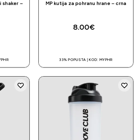
 shaker –
MP kutija za pohranu hrane – crna
8.00€‎
A
BRZA KUPNJA
YPHR
33% POPUSTA | KOD: MYPHR