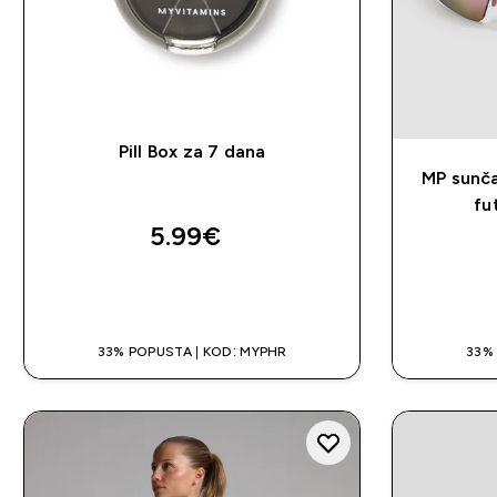
Pill Box za 7 dana
MP sunča
fu
5.99€‎
BRZA KUPNJA
33% POPUSTA | KOD: MYPHR
33%