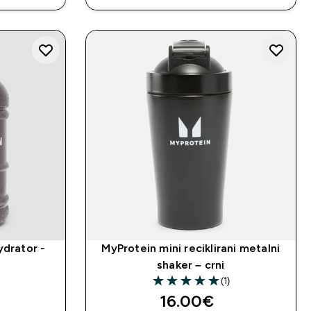
ydrator -
MyProtein mini reciklirani metalni
shaker – crni
(1)
5 out of 5 stars
16.00€‎