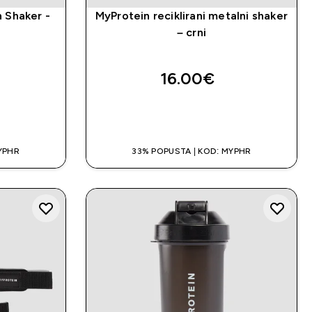
n Shaker -
MyProtein reciklirani metalni shaker
– crni
16.00€‎
A
BRZA KUPNJA
YPHR
33% POPUSTA | KOD: MYPHR