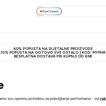
Fuel Coach
Prehrana
Odjeća
Vitamini
Snackovi
Vegan
Per
Enter Proteini submenu
Enter Prehrana submenu
Enter Odjeća submenu
Enter Vitamini submenu
Enter Snackovi 
Enter 
⌄
⌄
⌄
⌄
⌄
⌄
ji od 65€
Najnovija odjeća
Proizvodi najveće kvalitete
Prepor
40% POPUSTA NA DIJETALNE PROIZVODE
33% POPUSTA NA GOTOVO SVE OSTALO | KOD: MYPHR
BESPLATNA DOSTAVA PRI KUPNJI OD 65€
e
udi imamo svu opremu potrebnu za poboljšanje performansi - od
ruk