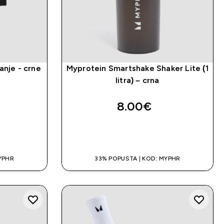
anje - crne
Myprotein Smartshake Shaker Lite (1
litra) – crna
8.00€‎
A
BRZA KUPNJA
YPHR
33% POPUSTA | KOD: MYPHR