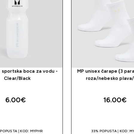
 sportska boca za vodu -
MP unisex čarape (3 par
Clear/Black
roza/nebesko plava
6.00€‎
16.00€‎
BRZA KUPNJA
BRZA KUPNJ
 POPUSTA | KOD: MYPHR
33% POPUSTA | KOD: M