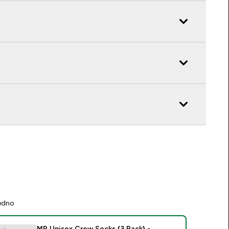
jedno
MP Unisex Crew Socks (3 Pack) -