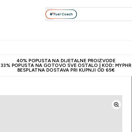
Fuel Coach
Prehrana
Odjeća
Vitamini
Snackovi
Vegan
Per
Enter Proteini submenu
Enter Prehrana submenu
Enter Odjeća submenu
Enter Vitamini submenu
Enter Snackovi 
Enter 
⌄
⌄
⌄
⌄
⌄
⌄
ji od 65€
Najnovija odjeća
Proizvodi najveće kvalitete
Prepor
40% POPUSTA NA DIJETALNE PROIZVODE
33% POPUSTA NA GOTOVO SVE OSTALO | KOD: MYPHR
BESPLATNA DOSTAVA PRI KUPNJI OD 65€