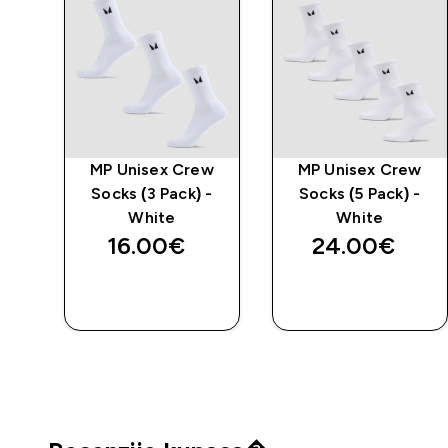
e
MP Unisex Crew
MP Unisex Crew
-
Socks (3 Pack) -
Socks (5 Pack) -
White
White
16.00€‎
24.00€‎
BRZA
BRZA
KUPNJA
KUPNJA