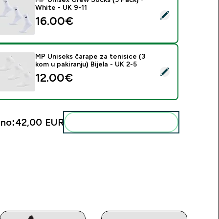
White - UK 9-11
daberi ovaj proizvod - MP Unisex Crew Socks (3 Pack) - White
16.00€‎
MP Uniseks čarape za tenisice (3
kom u pakiranju) Bijela - UK 2-5
daberi ovaj proizvod - MP Uniseks čarape za tenisice (3 kom u p
12.00€‎
no:
42,00 EUR‎
Dodaj ovo u svoju rutinu