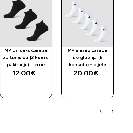
MP Uniseks čarape
MP unisex čarape
MP
za tenisice (3 kom u
do gležnja (5
pakiranju) – crne
komada) - bijele
12.00€‎
20.00€‎
BRZA
BRZA
KUPNJA
KUPNJA