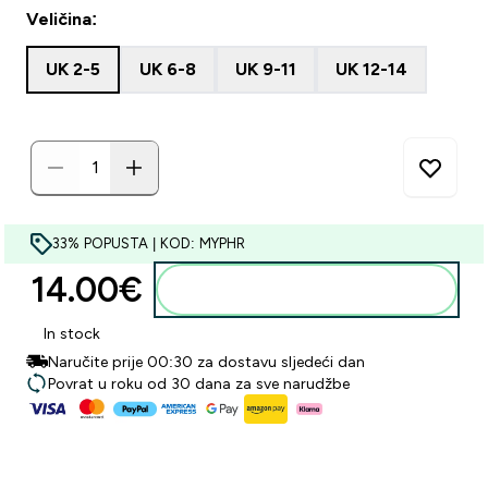
Veličina:
UK 2-5
UK 6-8
UK 9-11
UK 12-14
33% POPUSTA | KOD: MYPHR
14.00€‎
Dodaj u košaricu
In stock
Naručite prije 00:30 za dostavu sljedeći dan
Povrat u roku od 30 dana za sve narudžbe