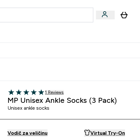
formance
submenu
Vegan submenu
Enter Performance submenu
⌄
učite prijatelju i zaradite 10 EUR
1 customer reviews
1 Reviews
5 out of 5 stars
MP Unisex Ankle Socks (3 Pack)
Unisex ankle socks
Vodič za veličinu
Virtual Try-On