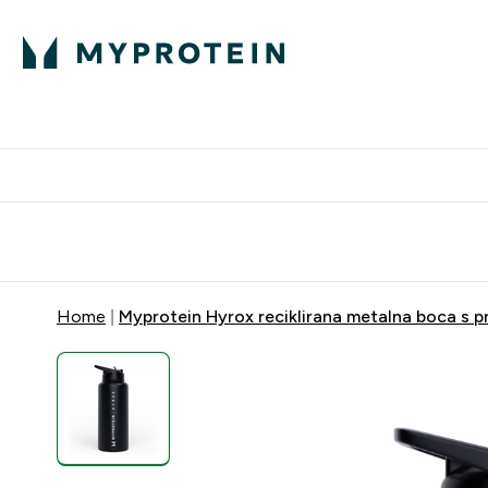
Proteini
Besplatna dostava pri kupn
Home
Myprotein Hyrox reciklirana metalna boca s p