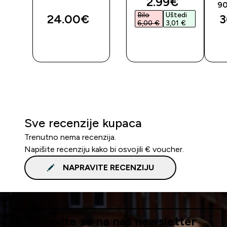
discounted pr
2.99€‎
90
Bilo
Uštedi
24.00€‎
3
6,00 €‎
3,01 €‎
BRZA
BRZA
KUPNJA
KUPNJA
Sve recenzije kupaca
Trenutno nema recenzija.
Napišite recenziju kako bi osvojili € voucher.
NAPRAVITE RECENZIJU
Prijavite se na naš newsletter