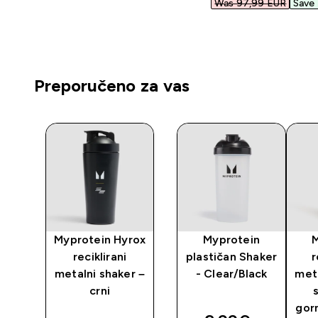
Was 97,99 EUR‎
Save 
Preporučeno za vas
y
Myprotein Hyrox
Myprotein
reciklirani
plastičan Shaker
r
metalni shaker –
- Clear/Black
met
crni
gor