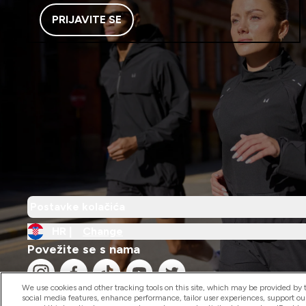
PRIJAVITE SE
Postavke kolačića
HR |
Change
Povežite se s nama
We use cookies and other tracking tools on this site, which may be provided by th
social media features, enhance performance, tailor user experiences, support ou