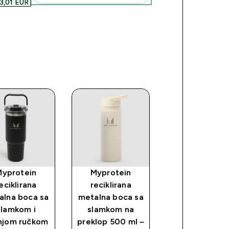
3,01 EUR‎
Myprotein
Myprotein
MyProtein
eciklirana
reciklirana
reciklirani
alna boca sa
metalna boca sa
metalni shake
slamkom i
slamkom na
crni
njom ručkom
preklop 500 ml –