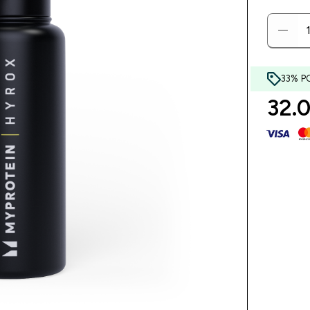
33% P
32.0