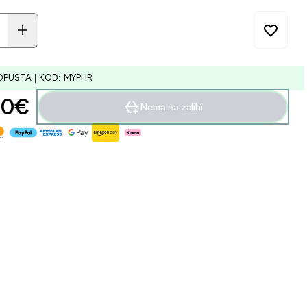
OPUSTA | KOD: MYPHR
0€‎
Nema na zalihi