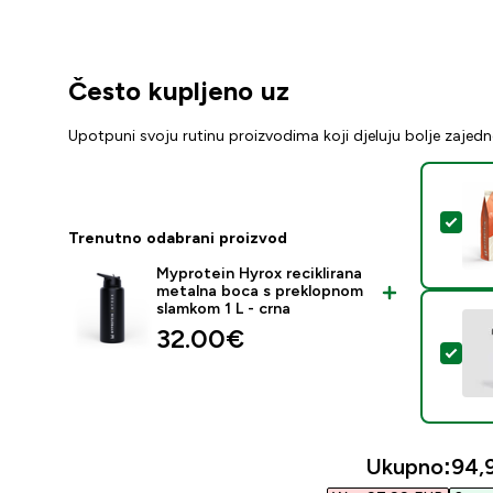
Često kupljeno uz
Upotpuni svoju rutinu proizvodima koji djeluju bolje zajed
Odab
Trenutno odabrani proizvod
Myprotein Hyrox reciklirana
metalna boca s preklopnom
slamkom 1 L - crna
32.00€‎
Odab
Ukupno:
94,