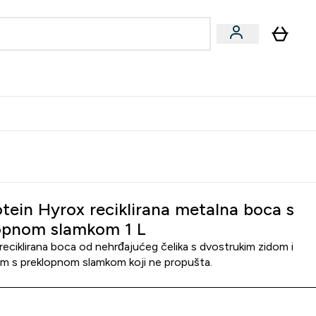
formance
submenu
Vegan submenu
Enter Performance submenu
⌄
učite prijatelju i zaradite 10 EUR
tein Hyrox reciklirana metalna boca s
opnom slamkom 1 L
a reciklirana boca od nehrđajućeg čelika s dvostrukim zidom i
m s preklopnom slamkom koji ne propušta.