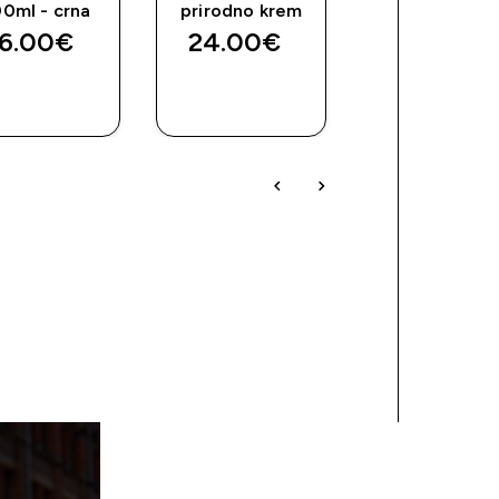
ice
0ml - crna
prirodno krem
6.00€‎
24.00€‎
16.00€‎
BRZA
BRZA
BRZA
KUPNJA
KUPNJA
KUPNJA