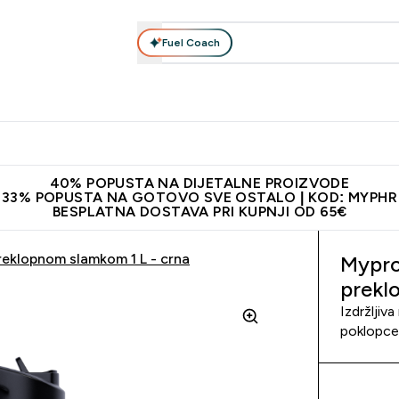
Fuel Coach
Prehrana
Odjeća
Vitamini
Snackovi
Vegan
Per
Enter Proteini submenu
Enter Prehrana submenu
Enter Odjeća submenu
Enter Vitamini submenu
Enter Snackovi 
Enter 
⌄
⌄
⌄
⌄
⌄
⌄
ji od 65€
Najnovija odjeća
Proizvodi najveće kvalitete
Prepor
40% POPUSTA NA DIJETALNE PROIZVODE
33% POPUSTA NA GOTOVO SVE OSTALO | KOD: MYPHR
BESPLATNA DOSTAVA PRI KUPNJI OD 65€
reklopnom slamkom 1 L - crna
Mypro
prekl
Izdržljiv
poklopce