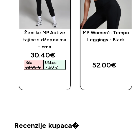
 za
Ženske MP Active
MP Women's Tempo
tajice s džepovima
Leggings - Black
- crna
discounted price
30.40€‎
Bilo
Uštedi
52.00€‎
38,00 €‎
7,60 €‎
BRZA
BRZA
KUPNJA
KUPNJA
Recenzije kupaca�