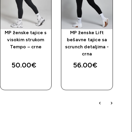
MP ženske tajice s
MP ženske Lift
M
visokim strukom
bešavne tajice sa
Tempo – crne
scrunch detaljima -
crna
B
50.00€‎
56.00€‎
4
BRZA
BRZA
KUPNJA
KUPNJA