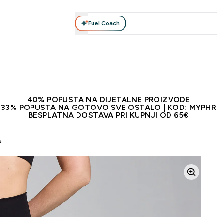
Fuel Coach
Prehrana
Odjeća
Vitamini
Snackovi
Vegan
Per
Enter Proteini submenu
Enter Prehrana submenu
Enter Odjeća submenu
Enter Vitamini submenu
Enter Snackovi 
Enter 
⌄
⌄
⌄
⌄
⌄
⌄
ji od 65€
Najnovija odjeća
Proizvodi najveće kvalitete
Prepor
40% POPUSTA NA DIJETALNE PROIZVODE
33% POPUSTA NA GOTOVO SVE OSTALO | KOD: MYPHR
BESPLATNA DOSTAVA PRI KUPNJI OD 65€
k