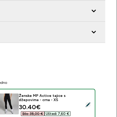
jedno
Ženske MP Active tajice s
džepovima - crna - XS
daberi ovaj proizvod - Ženske MP Active tajice s džepovima - 
discounted price
30.40€‎
Bilo 38,00 €‎
Uštedi 7,60 €‎