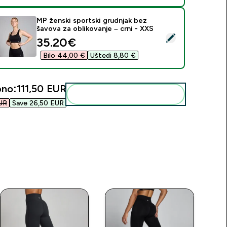
MP ženski sportski grudnjak bez
šavova za oblikovanje – crni - XXS
daberi ovaj proizvod - MP ženski sportski grudnjak bez šavova 
discounted price
35.20€‎
Bilo 44,00 €‎
Uštedi 8,80 €‎
no:
111,50 EUR‎
Dodaj ovo u svoju rutinu
R‎
Save 26,50 EUR‎