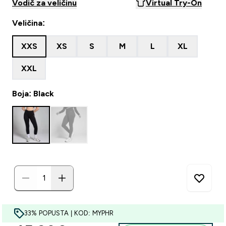
Vodič za veličinu
Virtual Try-On
Veličina:
XXS
XS
S
M
L
XL
XXL
Boja: Black
33% POPUSTA | KOD: MYPHR