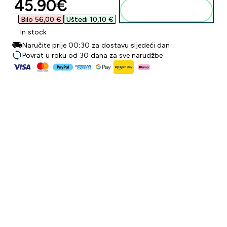
discounted price
45.90€‎
Dodaj u košaricu
Bilo 56,00 €‎
Uštedi 10,10 €‎
In stock
Naručite prije 00:30 za dostavu sljedeći dan
Povrat u roku od 30 dana za sve narudžbe