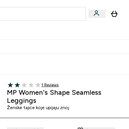
formance
submenu
Vegan submenu
Enter Performance submenu
⌄
učite prijatelju i zaradite 10 EUR
1 customer reviews
1 Reviews
2 out of 5 stars
MP Women's Shape Seamless
Leggings
Ženske tajice koje upijaju znoj