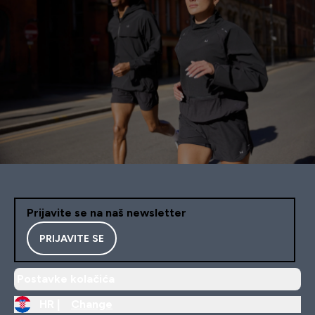
Prijavite se na naš newsletter
PRIJAVITE SE
Postavke kolačića
HR |
Change