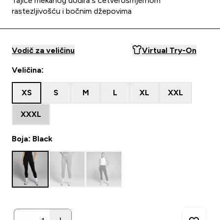
Tajice mekanog dodira s četverosmjernom
rastezljivošću i bočnim džepovima
Vodič za veličinu
Virtual Try-On
Veličina:
XS
S
M
L
XL
XXL
XXXL
Boja: Black