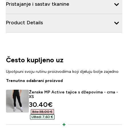
Pristajanje i sastav tkanine
Product Details
Često kupljeno uz
Upotpuni svoju rutinu proizvodima koji djeluju bolje zajedno
Trenutno odabrani proizvod
Ženske MP Active tajice s džepovima - crna -
XS
discounted price
30.40€‎
Bilo 38,00 €‎
Uštedi 7,60 €‎