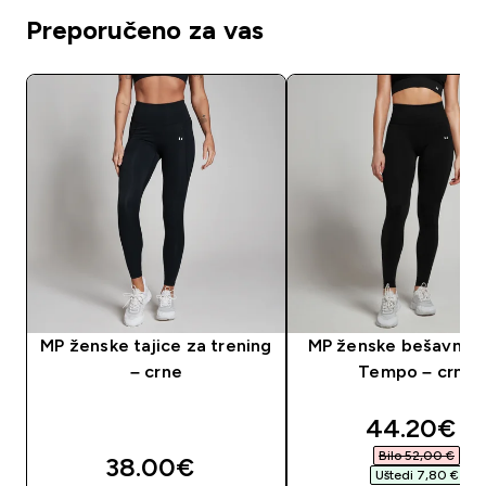
Preporučeno za vas
MP ženske tajice za trening
MP ženske bešavne t
– crne
Tempo – crne
discounte
44.20€‎
Bilo 52,00 €‎
38.00€‎
Uštedi 7,80 €‎