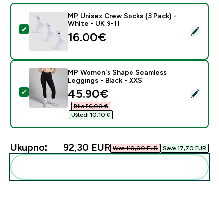
MP Unisex Crew Socks (3 Pack) -
White - UK 9-11
Odaberi ovaj proizvod - MP Unisex Crew Socks (3 Pack
16.00€‎
MP Women's Shape Seamless
Leggings - Black - XXS
discounted price
45.90€‎
Odaberi ovaj proizvod - MP Women's Shape Seamless L
Bilo 56,00 €‎
Uštedi 10,10 €‎
Ukupno:
92,30 EUR‎
Was 110,00 EUR‎
Save 17,70 EUR‎
Dodaj ovo u svoju rutinu