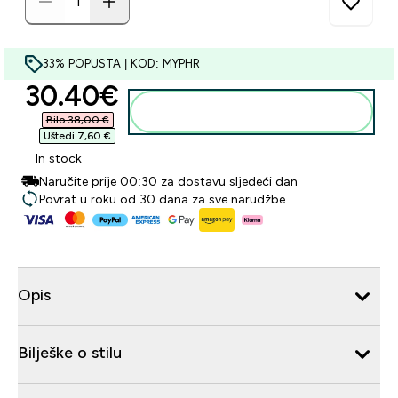
33% POPUSTA | KOD: MYPHR
discounted price
30.40€‎
Dodaj u košaricu
Bilo 38,00 €‎
Uštedi 7,60 €‎
In stock
Naručite prije 00:30 za dostavu sljedeći dan
Povrat u roku od 30 dana za sve narudžbe
Opis
Bilješke o stilu