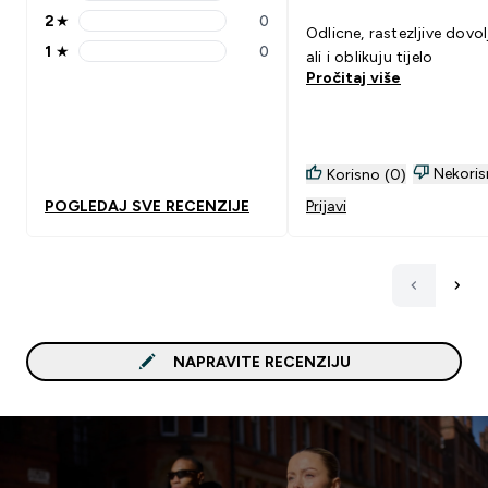
3 stars rating 1 reviews
2
★
0
2 stars rating 0 reviews
Odlicne, rastezljive dovol
1
★
0
ali i oblikuju tijelo
1 stars rating 0 reviews
Pročitaj više
Nekoris
Korisno (0)
POGLEDAJ SVE RECENZIJE
Prijavi
NAPRAVITE RECENZIJU