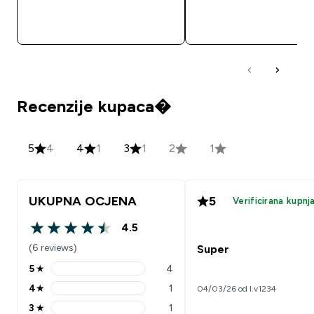
BRZA KUPNJA
BRZA KUPNJA
Recenzije kupaca�
5
4
4
1
3
1
2
1
UKUPNA OCJENA
5
Verificirana kupnj
4.5
4.5 out of 5 stars
(6 reviews)
Super
5
★
4
5 stars rating 4 reviews
4
★
1
04/03/26 od I.v1234
4 stars rating 1 reviews
3
★
1