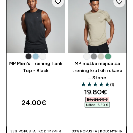
MP Men's Training Tank
MP muška majica za
Top - Black
trening kratkih rukava
– Stone
(1)
5 out of 5 stars
discounted pri
19.80€‎
Bilo 26,00 €‎
24.00€‎
Uštedi 6,20 €‎
BRZA KUPNJA
BRZA KUPNJA
33% POPUSTA | KOD: MYPHR
33% POPUSTA | KOD: MYPHR