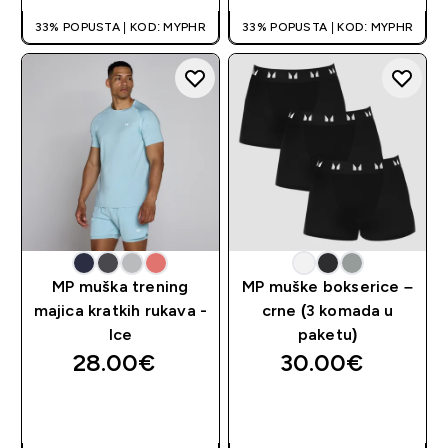
33% POPUSTA | KOD: MYPHR
33% POPUSTA | KOD: MYPHR
MP muška trening
MP muške bokserice –
majica kratkih rukava -
crne (3 komada u
Ice
paketu)
28.00€‎
30.00€‎
BRZA KUPNJA
BRZA KUPNJA