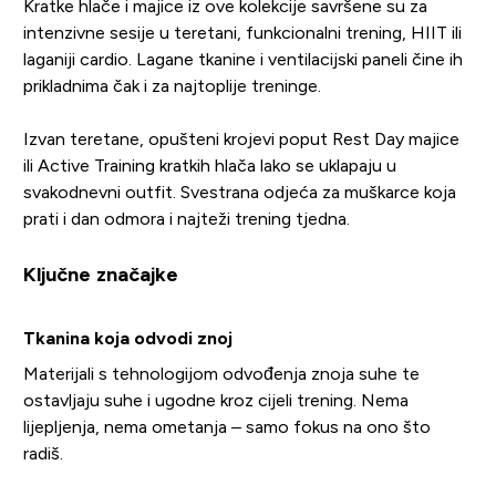
Kratke hlače i majice iz ove kolekcije savršene su za
intenzivne sesije u teretani, funkcionalni trening, HIIT ili
laganiji cardio. Lagane tkanine i ventilacijski paneli čine ih
prikladnima čak i za najtoplije treninge.
Izvan teretane, opušteni krojevi poput Rest Day majice
ili Active Training kratkih hlača lako se uklapaju u
svakodnevni outfit. Svestrana odjeća za muškarce koja
prati i dan odmora i najteži trening tjedna.
Ključne značajke
Tkanina koja odvodi znoj
Materijali s tehnologijom odvođenja znoja suhe te
ostavljaju suhe i ugodne kroz cijeli trening. Nema
lijepljenja, nema ometanja – samo fokus na ono što
radiš.