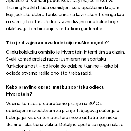
Apsolutno. Komadi poput Rest Day majice ili Active
Training kratkih hlača osmišljeni su s opuštenim krojom
koji jednako dobro funkcionira na kavi nakon treninga kao
i u samoj teretani. Jednostavni dizajni i neutralne boje
olakšavaju kombiniranje s ostatkom garderobe.
Tko je dizajnirao ovu kolekciju muške odjeće?
Cijelu kolekciju osmislio je Myprotein interni tim za dizajn.
Svaki komad prolazi razvoj usmjeren na sportsku
funkcionalnost – od kroja do odabira tkanine – kako bi
odjeća stvarno radila ono što treba raditi.
Kako pravilno oprati mušku sportsku odjeću
Myprotein?
Većinu komada preporučamo pranje na 30°C s
uobičajenim sredstvom za pranje. Izbjegavaj sušenje u
bubnju jer visoka temperatura može oštetiti tehničke
tkanine i elastična vlakna. Detaljne upute za njegu nalaze