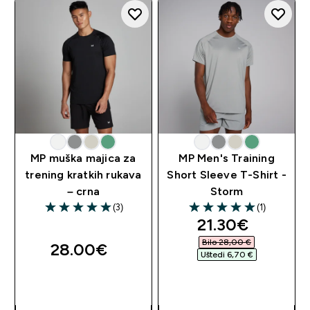
MP muška majica za
MP Men's Training
trening kratkih rukava
Short Sleeve T-Shirt -
– crna
Storm
(3)
(1)
5 out of 5 stars
5 out of 5 stars
discounted pri
21.30€‎
Bilo 28,00 €‎
28.00€‎
Uštedi 6,70 €‎
BRZA KUPNJA
BRZA KUPNJA