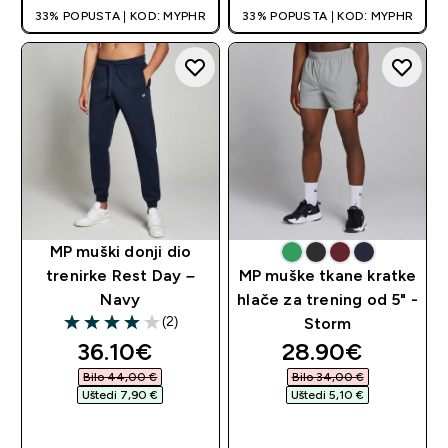
33% POPUSTA | KOD: MYPHR
33% POPUSTA | KOD: MYPHR
MP muški donji dio
trenirke Rest Day –
MP muške tkane kratke
Navy
hlače za trening od 5" -
(2)
Storm
4 out of 5 stars
discounted price
discounted pri
36.10€‎
28.90€‎
Bilo 44,00 €‎
Bilo 34,00 €‎
Uštedi 7,90 €‎
Uštedi 5,10 €‎
BRZA KUPNJA
BRZA KUPNJA