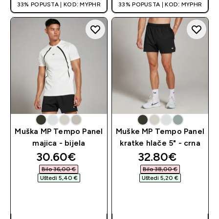
33% POPUSTA | KOD: MYPHR
33% POPUSTA | KOD: MYPHR
Muška MP Tempo Panel
Muške MP Tempo Panel
majica - bijela
kratke hlače 5" - crna
discounted price
discounted pri
30.60€‎
32.80€‎
Bilo 36,00 €‎
Bilo 38,00 €‎
Uštedi 5,40 €‎
Uštedi 5,20 €‎
BRZA KUPNJA
BRZA KUPNJA