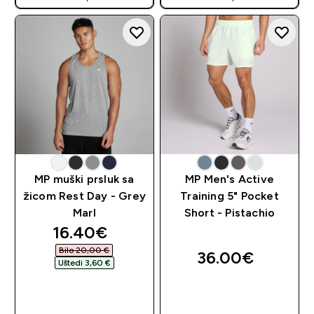
MP muški prsluk sa
MP Men's Active
žicom Rest Day - Grey
Training 5" Pocket
Marl
Short - Pistachio
discounted price
16.40€‎
Bilo 20,00 €‎
36.00€‎
Uštedi 3,60 €‎
BRZA KUPNJA
BRZA KUPNJA