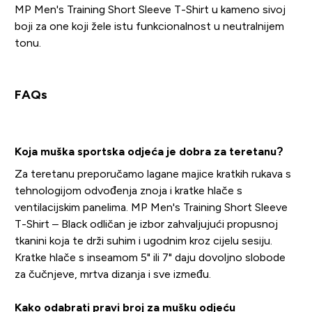
MP Men's Training Short Sleeve T-Shirt u kameno sivoj
boji za one koji žele istu funkcionalnost u neutralnijem
tonu.
FAQs
Koja muška sportska odjeća je dobra za teretanu?
Za teretanu preporučamo lagane majice kratkih rukava s
tehnologijom odvođenja znoja i kratke hlače s
ventilacijskim panelima. MP Men's Training Short Sleeve
T-Shirt – Black odličan je izbor zahvaljujući propusnoj
tkanini koja te drži suhim i ugodnim kroz cijelu sesiju.
Kratke hlače s inseamom 5" ili 7" daju dovoljno slobode
za čučnjeve, mrtva dizanja i sve između.
Kako odabrati pravi broj za mušku odjeću