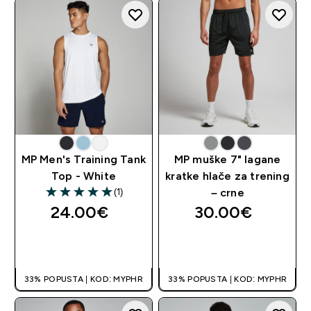
MP Men's Training Tank
MP muške 7" lagane
Top - White
kratke hlače za trening
(1)
– crne
5 out of 5 stars
24.00€‎
30.00€‎
BRZA KUPNJA
BRZA KUPNJA
33% POPUSTA | KOD: MYPHR
33% POPUSTA | KOD: MYPHR