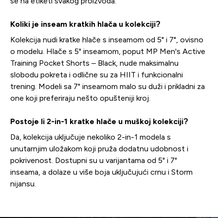
se na etiketi svakog proizvoda.
Koliki je inseam kratkih hlača u kolekciji?
Kolekcija nudi kratke hlače s inseamom od 5" i 7", ovisno
o modelu. Hlače s 5" inseamom, poput MP Men's Active
Training Pocket Shorts – Black, nude maksimalnu
slobodu pokreta i odlične su za HIIT i funkcionalni
trening. Modeli sa 7" inseamom malo su duži i prikladni za
one koji preferiraju nešto opušteniji kroj.
Postoje li 2-in-1 kratke hlače u muškoj kolekciji?
Da, kolekcija uključuje nekoliko 2-in-1 modela s
unutarnjim uložakom koji pruža dodatnu udobnost i
pokrivenost. Dostupni su u varijantama od 5" i 7"
inseama, a dolaze u više boja uključujući crnu i Storm
nijansu.