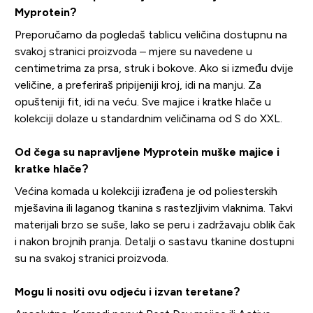
Myprotein?
Preporučamo da pogledaš tablicu veličina dostupnu na
svakoj stranici proizvoda – mjere su navedene u
centimetrima za prsa, struk i bokove. Ako si između dvije
veličine, a preferiraš pripijeniji kroj, idi na manju. Za
opušteniji fit, idi na veću. Sve majice i kratke hlače u
kolekciji dolaze u standardnim veličinama od S do XXL.
Od čega su napravljene Myprotein muške majice i
kratke hlače?
Većina komada u kolekciji izrađena je od poliesterskih
mješavina ili laganog tkanina s rastezljivim vlaknima. Takvi
materijali brzo se suše, lako se peru i zadržavaju oblik čak
i nakon brojnih pranja. Detalji o sastavu tkanine dostupni
su na svakoj stranici proizvoda.
Mogu li nositi ovu odjeću i izvan teretane?