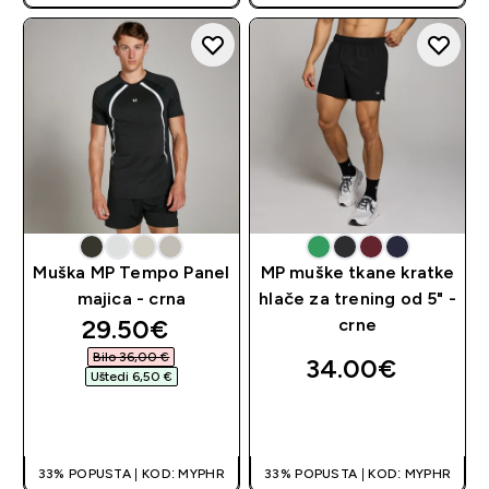
Muška MP Tempo Panel
MP muške tkane kratke
majica - crna
hlače za trening od 5" -
discounted price
29.50€‎
crne
Bilo 36,00 €‎
34.00€‎
Uštedi 6,50 €‎
BRZA KUPNJA
BRZA KUPNJA
33% POPUSTA | KOD: MYPHR
33% POPUSTA | KOD: MYPHR