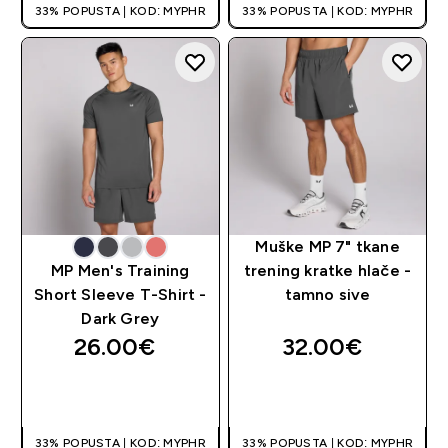
33% POPUSTA | KOD: MYPHR
33% POPUSTA | KOD: MYPHR
Muške MP 7" tkane
MP Men's Training
trening kratke hlače -
Short Sleeve T-Shirt -
tamno sive
Dark Grey
26.00€‎
32.00€‎
BRZA KUPNJA
BRZA KUPNJA
33% POPUSTA | KOD: MYPHR
33% POPUSTA | KOD: MYPHR