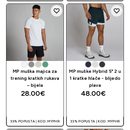
MP muška majica za
MP muške Hybrid 5" 2 u
trening kratkih rukava
1 kratke hlače - blijedo
– bijela
plava
28.00€‎
48.00€‎
BRZA KUPNJA
BRZA KUPNJA
33% POPUSTA | KOD: MYPHR
33% POPUSTA | KOD: MYPHR