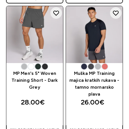
MP Men's 5" Woven
Muška MP Training
Training Short - Dark
majica kratkih rukava -
Grey
tamno mornarsko
plava
28.00€‎
26.00€‎
BRZA KUPNJA
BRZA KUPNJA