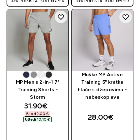
33% POPUSTA | KOD: MYPHR
33% POPUSTA | KOD: MYPHR
Muške MP Active
MP Men's 2-in-1 7"
Training 5" kratke
Training Shorts -
hlače s džepovima -
Storm
nebeskoplava
discounted price
31.90€‎
Bilo 42,00 €‎
28.00€‎
Uštedi 10,10 €‎
BRZA KUPNJA
BRZA KUPNJA