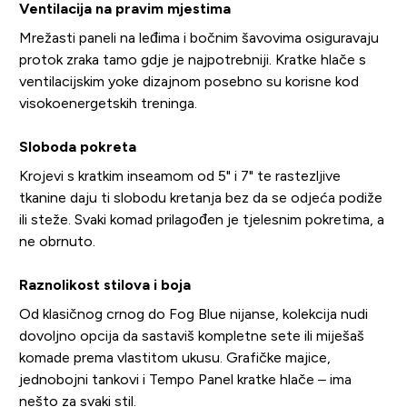
Ventilacija na pravim mjestima
Mrežasti paneli na leđima i bočnim šavovima osiguravaju
protok zraka tamo gdje je najpotrebniji. Kratke hlače s
ventilacijskim yoke dizajnom posebno su korisne kod
visokoenergetskih treninga.
Sloboda pokreta
Krojevi s kratkim inseamom od 5" i 7" te rastezljive
tkanine daju ti slobodu kretanja bez da se odjeća podiže
ili steže. Svaki komad prilagođen je tjelesnim pokretima, a
ne obrnuto.
Raznolikost stilova i boja
Od klasičnog crnog do Fog Blue nijanse, kolekcija nudi
dovoljno opcija da sastaviš kompletne sete ili miješaš
komade prema vlastitom ukusu. Grafičke majice,
jednobojni tankovi i Tempo Panel kratke hlače – ima
nešto za svaki stil.