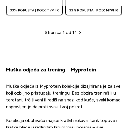
33% POPUSTA | KOD: MYPHR
33% POPUSTA | KOD: MYPHR
Stranica 1 od 14
Stranica
Muška odjeća za trening – Myprotein
Muška odjeća iz Myprotein kolekcije dizajnirana je za sve
koji ozbiljno pristupaju treningu. Bez obzira treniraš li u
teretani, trčiš vani ili radiš na snazi kod kuće, svaki komad
napravljen je da prati svaki tvoj pokret.
Kolekcija obuhvaća majice kratkih rukava, tank topove i
kratke hlače u različitim krojovima i bojama – sve