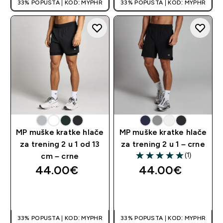
33% POPUSTA | KOD: MYPHR
33% POPUSTA | KOD: MYPHR
MP muške kratke hlače
MP muške kratke hlače
za trening 2 u 1 od 13
za trening 2 u 1 – crne
(1)
cm – crne
5 out of 5 stars
44.00€‎
44.00€‎
BRZA KUPNJA
BRZA KUPNJA
33% POPUSTA | KOD: MYPHR
33% POPUSTA | KOD: MYPHR