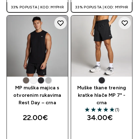
33% POPUSTA | KOD: MYPHR
33% POPUSTA | KOD: MYPHR
MP muška majica s
Muške tkane trening
otvorenim rukavima
kratke hlače MP 7" -
Rest Day – crna
crna
(1)
5 out of 5 stars
22.00€‎
34.00€‎
BRZA KUPNJA
BRZA KUPNJA