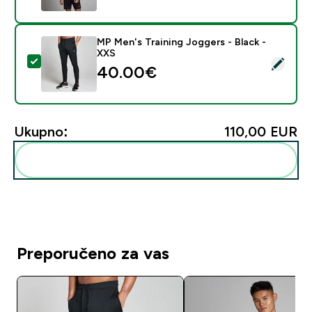
MP Men's Training Joggers - Black -
XXS
Odaberi ovaj proizvod - MP Men's Training Joggers - B
40.00€‎
Ukupno:
110,00 EUR‎
Dodaj ovo u svoju rutinu
Preporučeno za vas