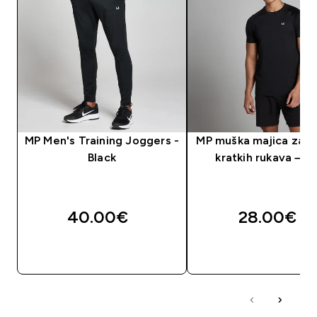
MP Men's Training Joggers -
MP muška majica za t
Black
kratkih rukava – c
40.00€‎
28.00€‎
BRZA KUPNJA
BRZA KUPNJA