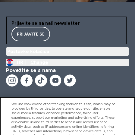
Prijavite se na naš newsletter
PRIJAVITE SE
Postavke kolačića
HR |
Change
Povežite se s nama
We use cookies and other tracking tools on this site, which may be
provided by third parties, to operate and secure our site, enable
Pomoć I Informacije
social media features, enhance performance, tailor user
experiences, support our marketing and advertising efforts. These
also enable us and third parties to access and record user and
activity data, such as IP addresses and online identifiers, referring
Proizvodi
URLs, searches and interactions, browser and device details, and