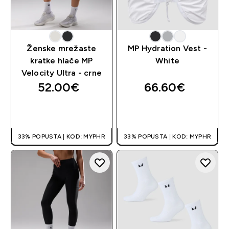
Ženske mrežaste
MP Hydration Vest -
kratke hlače MP
White
Velocity Ultra - crne
52.00€‎
66.60€‎
BRZA KUPNJA
BRZA KUPNJA
33% POPUSTA | KOD: MYPHR
33% POPUSTA | KOD: MYPHR