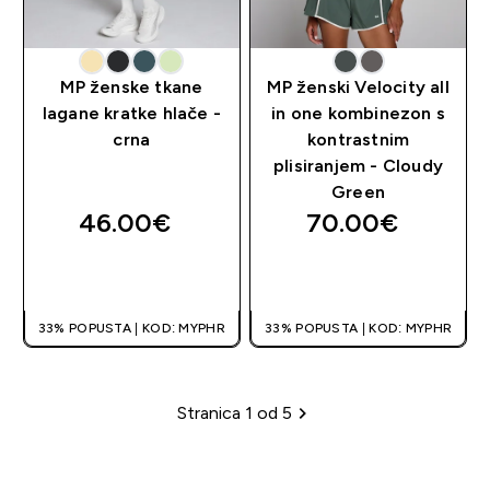
MP ženske tkane
MP ženski Velocity all
lagane kratke hlače -
in one kombinezon s
crna
kontrastnim
plisiranjem - Cloudy
Green
46.00€‎
70.00€‎
BRZA KUPNJA
BRZA KUPNJA
33% POPUSTA | KOD: MYPHR
33% POPUSTA | KOD: MYPHR
Stranica 1 od 5
Stranica