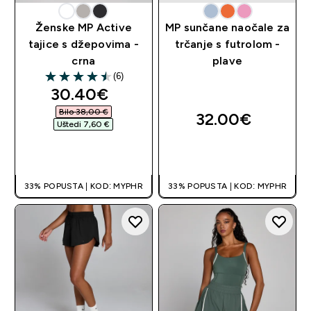
Ženske MP Active
MP sunčane naočale za
tajice s džepovima -
trčanje s futrolom -
crna
plave
(6)
4.5 out of 5 stars
discounted price
30.40€‎
Bilo 38,00 €‎
32.00€‎
Uštedi 7,60 €‎
BRZA KUPNJA
BRZA KUPNJA
33% POPUSTA | KOD: MYPHR
33% POPUSTA | KOD: MYPHR