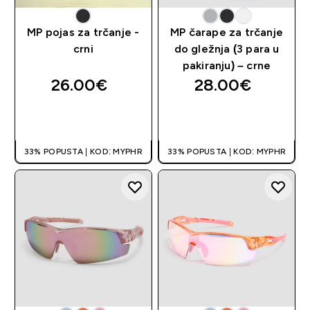
MP pojas za trčanje -
MP čarape za trčanje
crni
do gležnja (3 para u
pakiranju) – crne
26.00€‎
28.00€‎
BRZA KUPNJA
BRZA KUPNJA
33% POPUSTA | KOD: MYPHR
33% POPUSTA | KOD: MYPHR