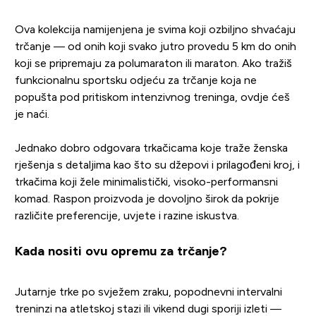
Ova kolekcija namijenjena je svima koji ozbiljno shvaćaju
trčanje — od onih koji svako jutro provedu 5 km do onih
koji se pripremaju za polumaraton ili maraton. Ako tražiš
funkcionalnu sportsku odjeću za trčanje koja ne
popušta pod pritiskom intenzivnog treninga, ovdje ćeš
je naći.
Jednako dobro odgovara trkačicama koje traže ženska
rješenja s detaljima kao što su džepovi i prilagođeni kroj, i
trkačima koji žele minimalistički, visoko-performansni
komad. Raspon proizvoda je dovoljno širok da pokrije
različite preferencije, uvjete i razine iskustva.
Kada nositi ovu opremu za trčanje?
Jutarnje trke po svježem zraku, popodnevni intervalni
treninzi na atletskoj stazi ili vikend dugi sporiji izleti —