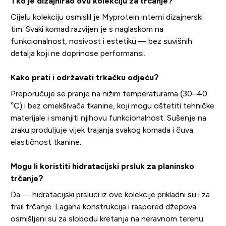
Tko je dizajnirao ovu kolekciju za trčanje?
Cijelu kolekciju osmislil je Myprotein interni dizajnerski
tim. Svaki komad razvijen je s naglaskom na
funkcionalnost, nosivost i estetiku — bez suvišnih
detalja koji ne doprinose performansi.
Kako prati i održavati trkačku odjeću?
Preporučuje se pranje na nižim temperaturama (30–40
°C) i bez omekšivača tkanine, koji mogu oštetiti tehničke
materijale i smanjiti njihovu funkcionalnost. Sušenje na
zraku produljuje vijek trajanja svakog komada i čuva
elastičnost tkanine.
Mogu li koristiti hidratacijski prsluk za planinsko
trčanje?
Da — hidratacijski prsluci iz ove kolekcije prikladni su i za
trail trčanje. Lagana konstrukcija i raspored džepova
osmišljeni su za slobodu kretanja na neravnom terenu.