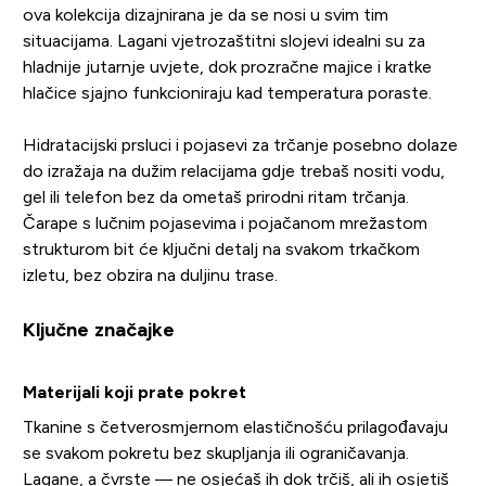
ova kolekcija dizajnirana je da se nosi u svim tim
situacijama. Lagani vjetrozaštitni slojevi idealni su za
hladnije jutarnje uvjete, dok prozračne majice i kratke
hlačice sjajno funkcioniraju kad temperatura poraste.
Hidratacijski prsluci i pojasevi za trčanje posebno dolaze
do izražaja na dužim relacijama gdje trebaš nositi vodu,
gel ili telefon bez da ometaš prirodni ritam trčanja.
Čarape s lučnim pojasevima i pojačanom mrežastom
strukturom bit će ključni detalj na svakom trkačkom
izletu, bez obzira na duljinu trase.
Ključne značajke
Materijali koji prate pokret
Tkanine s četverosmjernom elastičnošću prilagođavaju
se svakom pokretu bez skupljanja ili ograničavanja.
Lagane, a čvrste — ne osjećaš ih dok trčiš, ali ih osjetiš