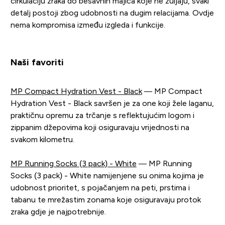
cirkulaciju zraka do bešavnih majica koje ne žuljaju, svaki
detalj postoji zbog udobnosti na dugim relacijama. Ovdje
nema kompromisa između izgleda i funkcije.
Naši favoriti
MP Compact Hydration Vest - Black
— MP Compact
Hydration Vest - Black savršen je za one koji žele laganu,
praktičnu opremu za trčanje s reflektujućim logom i
zippanim džepovima koji osiguravaju vrijednosti na
svakom kilometru.
MP Running Socks (3 pack) - White
— MP Running
Socks (3 pack) - White namijenjene su onima kojima je
udobnost prioritet, s pojačanjem na peti, prstima i
tabanu te mrežastim zonama koje osiguravaju protok
zraka gdje je najpotrebnije.