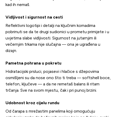
kad ih nemaš.
Vidljivost i sigurnost na cesti
Reflektivni logotipi i detalji na ključnim komadima
pobrinuti se da te drugi sudionici u prometu primijete i u
uvjetima slabe vidljivosti. Sigurnost na jutarnjim ili
večernjim trkama nije slučajna — ona je ugrađena u
dizajn.
Pametna pohrana u pokretu
Hidratacijski prsluci, pojasevi i hlačice s džepovima
osmišljeni su da nose ono što ti treba — softshell boce,
telefon, ključeve — a da ne remetaš balans ili ritam
trčanja. Sve na svom mjestu, čak i pri punoj brzini.
Udobnost kroz cijelu rundu
Od čarapa s mrežastim panelima koji omogućuju