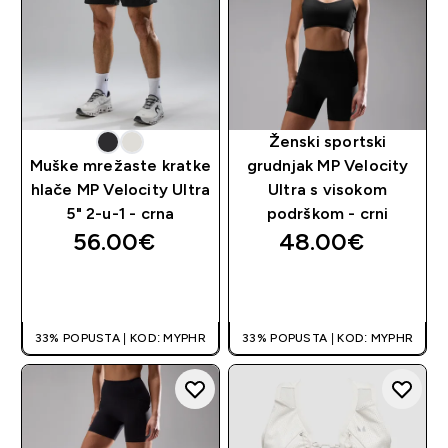
Ženski sportski
Muške mrežaste kratke
grudnjak MP Velocity
hlače MP Velocity Ultra
Ultra s visokom
5" 2-u-1 - crna
podrškom - crni
56.00€‎
48.00€‎
BRZA KUPNJA
BRZA KUPNJA
33% POPUSTA | KOD: MYPHR
33% POPUSTA | KOD: MYPHR