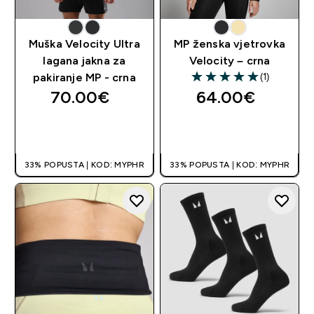
Muška Velocity Ultra
MP ženska vjetrovka
lagana jakna za
Velocity – crna
(1)
pakiranje MP - crna
5 out of 5 stars
70.00€‎
64.00€‎
BRZA KUPNJA
BRZA KUPNJA
33% POPUSTA | KOD: MYPHR
33% POPUSTA | KOD: MYPHR