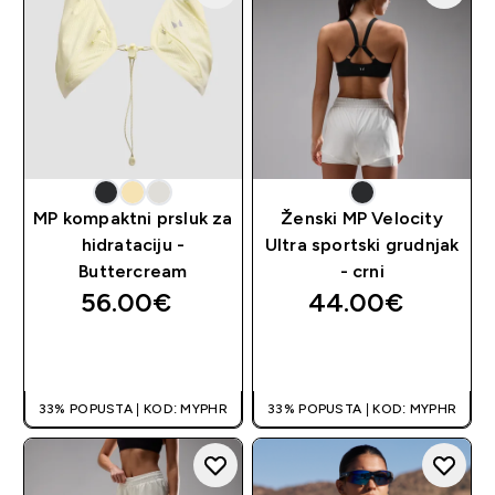
MP kompaktni prsluk za
Ženski MP Velocity
hidrataciju -
Ultra sportski grudnjak
Buttercream
- crni
56.00€‎
44.00€‎
BRZA KUPNJA
BRZA KUPNJA
33% POPUSTA | KOD: MYPHR
33% POPUSTA | KOD: MYPHR