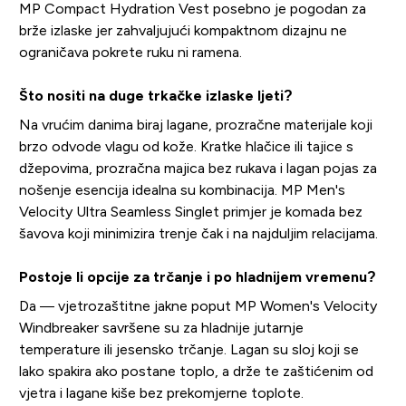
MP Compact Hydration Vest posebno je pogodan za
brže izlaske jer zahvaljujući kompaktnom dizajnu ne
ograničava pokrete ruku ni ramena.
Što nositi na duge trkačke izlaske ljeti?
Na vrućim danima biraj lagane, prozračne materijale koji
brzo odvode vlagu od kože. Kratke hlačice ili tajice s
džepovima, prozračna majica bez rukava i lagan pojas za
nošenje esencija idealna su kombinacija. MP Men's
Velocity Ultra Seamless Singlet primjer je komada bez
šavova koji minimizira trenje čak i na najduljim relacijama.
Postoje li opcije za trčanje i po hladnijem vremenu?
Da — vjetrozaštitne jakne poput MP Women's Velocity
Windbreaker savršene su za hladnije jutarnje
temperature ili jesensko trčanje. Lagan su sloj koji se
lako spakira ako postane toplo, a drže te zaštićenim od
vjetra i lagane kiše bez prekomjerne toplote.