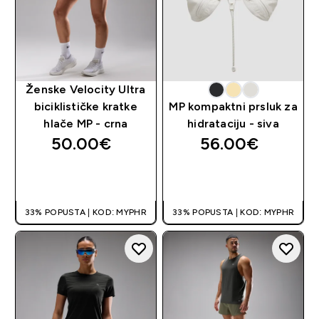
Ženske Velocity Ultra
biciklističke kratke
MP kompaktni prsluk za
hlače MP - crna
hidrataciju - siva
50.00€‎
56.00€‎
BRZA KUPNJA
BRZA KUPNJA
33% POPUSTA | KOD: MYPHR
33% POPUSTA | KOD: MYPHR