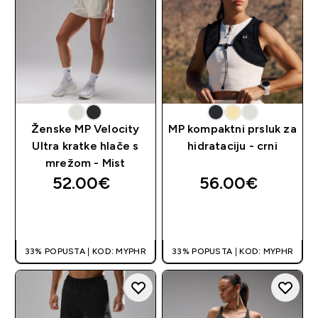
Ženske MP Velocity
MP kompaktni prsluk za
Ultra kratke hlače s
hidrataciju - crni
mrežom - Mist
52.00€‎
56.00€‎
BRZA KUPNJA
BRZA KUPNJA
33% POPUSTA | KOD: MYPHR
33% POPUSTA | KOD: MYPHR