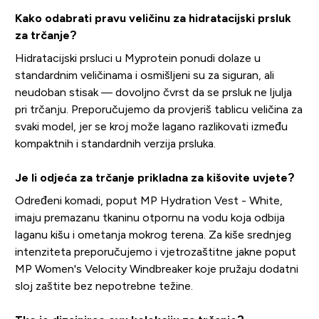
Kako odabrati pravu veličinu za hidratacijski prsluk
za trčanje?
Hidratacijski prsluci u Myprotein ponudi dolaze u
standardnim veličinama i osmišljeni su za siguran, ali
neudoban stisak — dovoljno čvrst da se prsluk ne ljulja
pri trčanju. Preporučujemo da provjeriš tablicu veličina za
svaki model, jer se kroj može lagano razlikovati između
kompaktnih i standardnih verzija prsluka.
Je li odjeća za trčanje prikladna za kišovite uvjete?
Određeni komadi, poput MP Hydration Vest - White,
imaju premazanu tkaninu otpornu na vodu koja odbija
laganu kišu i ometanja mokrog terena. Za kiše srednjeg
intenziteta preporučujemo i vjetrozaštitne jakne poput
MP Women's Velocity Windbreaker koje pružaju dodatni
sloj zaštite bez nepotrebne težine.