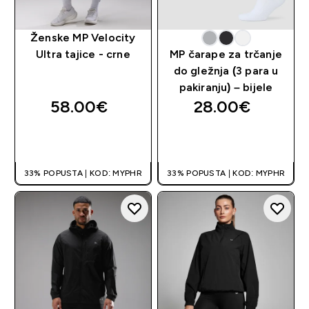
Ženske MP Velocity
Ultra tajice - crne
MP čarape za trčanje
do gležnja (3 para u
pakiranju) – bijele
58.00€‎
28.00€‎
BRZA KUPNJA
BRZA KUPNJA
33% POPUSTA | KOD: MYPHR
33% POPUSTA | KOD: MYPHR