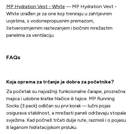
MP Hydration Vest - White
— MP Hydration Vest -
White izrađen je za one koji treniraju u zahtjevnim
uvjetima, s vodonepropusnim premazom,
četverosmjernim rastezanjem i bočnim mrežastim
panelima za ventilaciju.
FAQs
Koja oprema za trčanje je dobra za početnike?
Za početak su najvažniji funkcionalne čarape, prozračna
majica i udobne kratke hlačice ili tajice. MP Running
Socks (3 pack) odličan su prvi korak — lučni pojas
osigurava stabilnost, a mrežasti paneli održavaju stopala
svježima. Kad počneš trčati dulje rute, razmisli i o pojasu
ili laganom hidratacijskom prsluku.