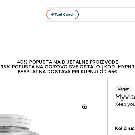
Fuel Coach
Prehrana
Odjeća
Vitamini
Snackovi
Vegan
Per
Enter Proteini submenu
Enter Prehrana submenu
Enter Odjeća submenu
Enter Vitamini submenu
Enter Snackovi 
Enter 
⌄
⌄
⌄
⌄
⌄
⌄
ji od 65€
Najnovija odjeća
Proizvodi najveće kvalitete
Prepor
40% POPUSTA NA DIJETALNE PROIZVODE
33% POPUSTA NA GOTOVO SVE OSTALO | KOD: MYPHR
BESPLATNA DOSTAVA PRI KUPNJI OD 65€
Vegan
Myvit
Keep your
Količina: