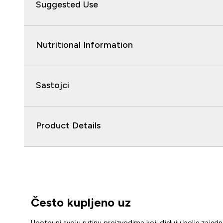
Suggested Use
Nutritional Information
Sastojci
Product Details
Često kupljeno uz
Upotpuni svoju rutinu proizvodima koji djeluju bolje zajed