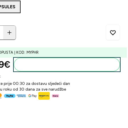
PSULES
OPUSTA | KOD: MYPHR
9€‎
Dodaj u košaricu
k
te prije 00:30 za dostavu sljedeći dan
 u roku od 30 dana za sve narudžbe