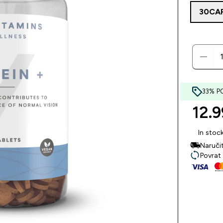
30CA
33% P
12.9
In stoc
Naruči
Povrat