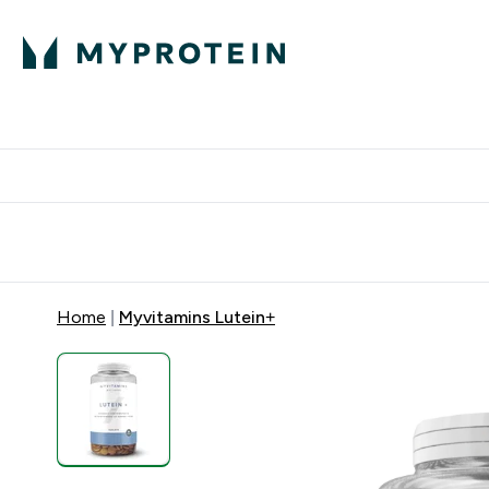
Proteini
Besplatna dostava pri kupn
Home
Myvitamins Lutein+