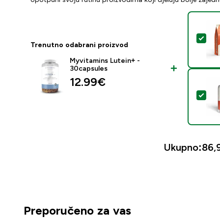
Odab
Trenutno odabrani proizvod
Myvitamins Lutein+ -
30capsules
12.99€‎
Odab
Ukupno:
86,
Preporučeno za vas