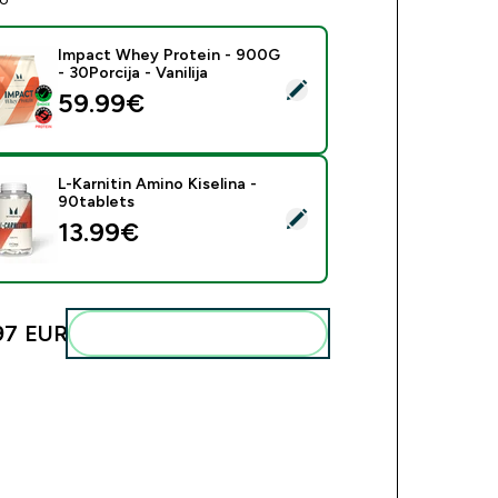
Impact Whey Protein - 900G
- 30Porcija - Vanilija
eri ovaj proizvod - Impact Whey Protein - 900G - 30Porcija - 
59.99€‎
L-Karnitin Amino Kiselina -
90tablets
eri ovaj proizvod - L-Karnitin Amino Kiselina - 90tablets
13.99€‎
97 EUR‎
Dodaj ovo u svoju rutinu