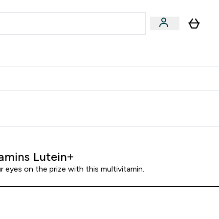
formance
submenu
Vegan submenu
Enter Performance submenu
⌄
učite prijatelju i zaradite 10 EUR
amins Lutein+
 eyes on the prize with this multivitamin.