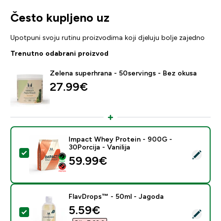
Često kupljeno uz
Upotpuni svoju rutinu proizvodima koji djeluju bolje zajedno
Trenutno odabrani proizvod
Zelena superhrana - 50servings - Bez okusa
27.99€‎
Impact Whey Protein - 900G -
30Porcija - Vanilija
Odaberi ovaj proizvod - Impact Whey Protein - 900G - 
59.99€‎
FlavDrops™ - 50ml - Jagoda
discounted price
5.59€‎
Odaberi ovaj proizvod - FlavDrops™ - 50ml - Jagoda