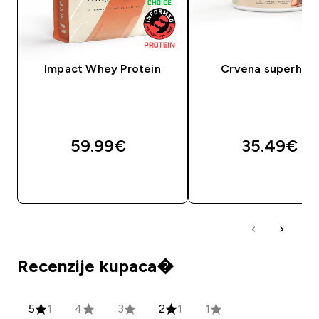
Impact Whey Protein
Crvena superhra
59.99€‎
35.49€‎
BRZA KUPNJA
BRZA KUPNJA
Recenzije kupaca�
5
1
4
3
2
1
1