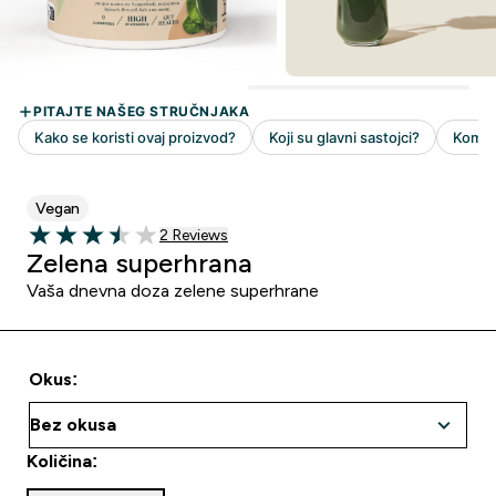
Vegan
2 customer reviews
2 Reviews
3.5 out of 5 stars
Zelena superhrana
Vaša dnevna doza zelene superhrane
Okus:
Količina: