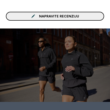
pomješa s vodom, ima 
kao da hrpu zelenog pov
sam smiksao u shakeru i
NAPRAVITE RECENZIJU
pijem, čudan ali dobar o
Slijedeći put ću probati 
nekim drugim okusom d
vidim kakvog je tada oku
Jako lagano se priprema,
nisam primjetio nikakve
nuspojave. Samo pobolj
u probavi sam primjetio 
tamo gdje mi je falilo ze
povrća, organizmu sad 
nadomještam. Sretni smo 
moj organizam s ovim
proizvodom. Preporuča
definitivno svima.