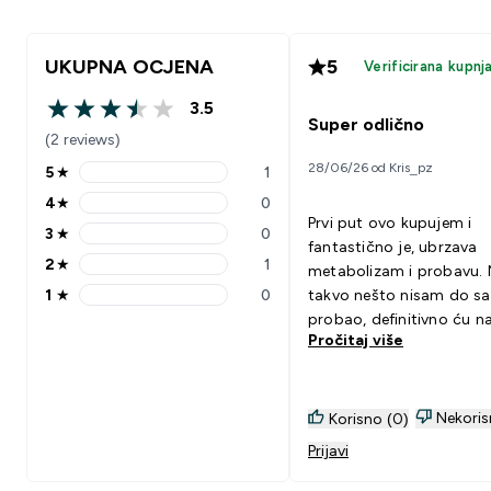
UKUPNA OCJENA
5
Verificirana kupnj
3.5
3.5 out of 5 stars
Super odlično
(2 reviews)
28/06/26 od Kris_pz
5
★
1
5 stars rating 1 reviews
4
★
0
4 stars rating 0 reviews
Prvi put ovo kupujem i
3
★
0
3 stars rating 0 reviews
fantastično je, ubrzava
2
★
1
metabolizam i probavu. 
2 stars rating 1 reviews
1
★
0
takvo nešto nisam do s
1 stars rating 0 reviews
probao, definitivno ću na
Pročitaj više
još kad potrošim ovu zal
Greškom sam naručio b
okusa, htio sam naručiti 
okusom breskve, ali od
Nekoris
Korisno (0)
uzbuđenja za narudžbo
Prijavi
naručio sam bez okusa. N
da nema okusa kada se