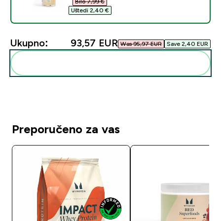
Bilo 7,99 €‎
Uštedi 2,40 €‎
Ukupno:
93,57 EUR‎
Was 95,97 EUR‎
Save 2,40 EUR‎
Dodaj ovo u svoju rutinu
Preporučeno za vas