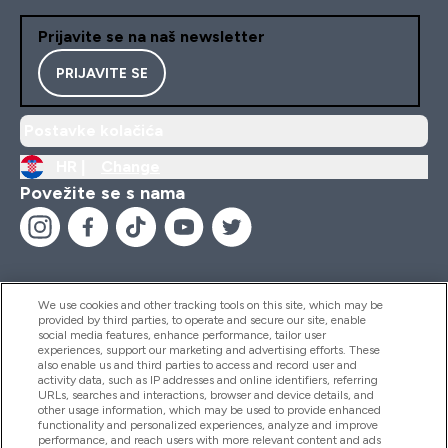
Prijavite se na naš newsletter
PRIJAVITE SE
Postavke kolačića
HR |
Change
Povežite se s nama
We use cookies and other tracking tools on this site, which may be
provided by third parties, to operate and secure our site, enable
Pomoć I Informacije
social media features, enhance performance, tailor user
experiences, support our marketing and advertising efforts. These
also enable us and third parties to access and record user and
activity data, such as IP addresses and online identifiers, referring
Proizvodi
URLs, searches and interactions, browser and device details, and
other usage information, which may be used to provide enhanced
functionality and personalized experiences, analyze and improve
performance, and reach users with more relevant content and ads