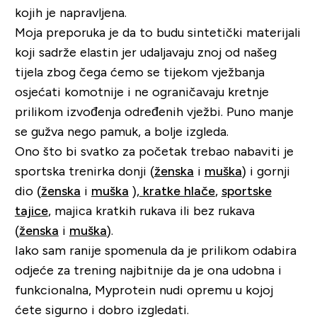
kojih je napravljena.
Moja preporuka je da to budu sintetički materijali
koji sadrže elastin jer udaljavaju znoj od našeg
tijela zbog čega ćemo se tijekom vježbanja
osjećati komotnije i ne ograničavaju kretnje
prilikom izvođenja određenih vježbi. Puno manje
se gužva nego pamuk, a bolje izgleda.
Ono što bi svatko za početak trebao nabaviti je
sportska trenirka donji (
ženska
i
muška
) i gornji
dio (
ženska
i
muška
),
kratke hlače
,
sportske
tajice
, majica kratkih rukava ili bez rukava
(
ženska
i
muška
).
Iako sam ranije spomenula da je prilikom odabira
odjeće za trening najbitnije da je ona udobna i
funkcionalna, Myprotein nudi opremu u kojoj
ćete sigurno i dobro izgledati.