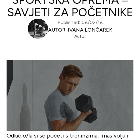
SAVJETI ZA POČETNIKE
Published: 08/02/18
AUTOR: IVANA LONČAREK
Autor
Odlučio/la si se početi s treninzima, imaš volju i