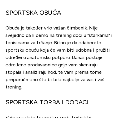
SPORTSKA OBUĆA
Obuća je također vrlo važan čimbenik. Nije
svejedno da li ćemo na trening doći u "starkama" i
tenisicama za trčanje. Bitno je da odaberete
sportsku obuću koja će vam biti udobna i pružiti
određenu anatomsku potporu. Danas postoje
određene prodavaonice gdje vam skeniraju
stopala i analiziraju hod, te vam prema tome
preporuče ono što bi bilo najbolje za vas i vaš
trening.
SPORTSKA TORBA I DODACI
Vaša sportska
torba
ili
ruksak
trebali bi