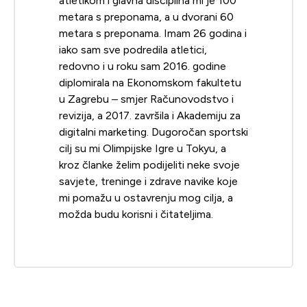
atletikom i glavna disciplina mi je 100
metara s preponama, a u dvorani 60
metara s preponama. Imam 26 godina i
iako sam sve podredila atletici,
redovno i u roku sam 2016. godine
diplomirala na Ekonomskom fakultetu
u Zagrebu – smjer Računovodstvo i
revizija, a 2017. završila i Akademiju za
digitalni marketing. Dugoročan sportski
cilj su mi Olimpijske Igre u Tokyu, a
kroz članke želim podijeliti neke svoje
savjete, treninge i zdrave navike koje
mi pomažu u ostavrenju mog cilja, a
možda budu korisni i čitateljima.