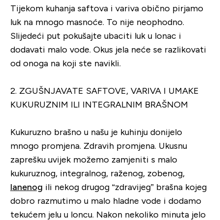
Tijekom kuhanja saftova i variva obično pirjamo
luk na mnogo masnoće. To nije neophodno.
Slijedeći put pokušajte ubaciti luk u lonac i
dodavati malo vode. Okus jela neće se razlikovati
od onoga na koji ste navikli.
2. ZGUŠNJAVATE SAFTOVE, VARIVA I UMAKE
KUKURUZNIM ILI INTEGRALNIM BRAŠNOM
Kukuruzno brašno u našu je kuhinju donijelo
mnogo promjena. Zdravih promjena. Ukusnu
zaprešku uvijek možemo zamjeniti s malo
kukuruznog, integralnog, raženog, zobenog,
lanenog
ili nekog drugog “zdravijeg” brašna kojeg
dobro razmutimo u malo hladne vode i dodamo
tekućem jelu u loncu. Nakon nekoliko minuta jelo