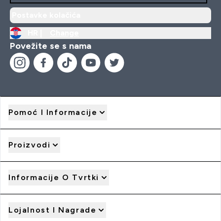
Postavke kolačića
HR |
Change
Povežite se s nama
Pomoć I Informacije
Proizvodi
Informacije O Tvrtki
Lojalnost I Nagrade