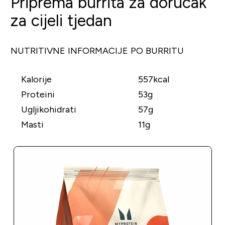
Priprema burrita za doručak
za cijeli tjedan
NUTRITIVNE INFORMACIJE
PO BURRITU
Kalorije
557kcal
Proteini
53g
Ugljikohidrati
57g
Masti
11g