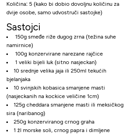
Količina
: 5 (kako bi dobio dovoljnu količinu za
dvije osobe, samo udvostruči sastojke)
Sastojci
150g smeđe riže dugog zrna (težina suhe
namirnice)
100g konzervirane narezane rajčice
1 veliki bijeli luk (sitno nasjeckan)
10 srednje velika jaja ili 250ml tekućih
bjelanjaka
10 svinjskih kobasica smanjene masti
(nasjeckanih na kockice veličine 1cm)
125g cheddara smanjene masti ili meksičkog
sira (naribanog)
250g konzerviranog crnog graha
1 žl morske soli, crnog papra i dimljene