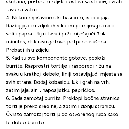
skuhano, prebaci u zdjelu i ostavi sa strane, i vrati
tavu na vatru.
4.
Nakon mješavine s kobasicom, ispeci jaja.
Razbij jaja i u zdjeli ih vilicom pomiješaj s malo
soli i papra. Ulij u tavu i prži miješajući 3-4
minutes, dok nisu gotovo potpuno isušena.
Prebaci ih u zdjelu.
5.
Kad su sve komponente gotove, posloži
burrite. Rasprostri tortilje i rasporedi rižu na
svaku u kratkoj, debeloj liniji ostavljajući mjesta sa
svih strana. Dodaj kobasicu, luk i grah na vrh,
zatim jaja, sir i, naposljetku, papričice.
6.
Sada zamotaj burrite. Preklopi bočne stranice
tortilje preko sredine, a zatim i donju stranicu.
Čvrsto zamotaj tortilju do otvorenog ruba kako
bi dobio burrito.