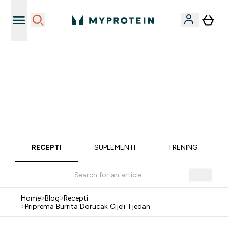
Najnovija odjeća
40% POPUSTA + DODATNIH 5% PRI KUPNJI 2 KOMADA
ODJEĆE | KOD: MYPHR
PONUDA VAŽI DO KRAJA DANA
0 0
:
1 1
:
0 5
:
1 4
Dan
Sat
Minute
Sekundi
RECEPTI
SUPLEMENTI
TRENING
Home
>
Blog
>
Recepti
>
Priprema Burrita Dorucak Cijeli Tjedan