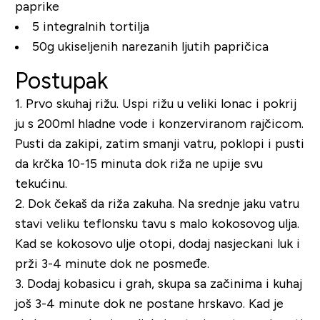
paprike
5 integralnih tortilja
50g ukiseljenih narezanih ljutih papričica
Postupak
1.
Prvo skuhaj rižu. Uspi rižu u veliki lonac i pokrij
ju s 200ml hladne vode i konzerviranom rajčicom.
Pusti da zakipi, zatim smanji vatru, poklopi i pusti
da krčka 10-15 minuta dok riža ne upije svu
tekućinu.
2.
Dok čekaš da riža zakuha. Na srednje jaku vatru
stavi veliku teflonsku tavu s malo kokosovog ulja.
Kad se kokosovo ulje otopi, dodaj nasjeckani luk i
prži 3-4 minute dok ne posmeđe.
3.
Dodaj kobasicu i grah, skupa sa začinima i kuhaj
još 3-4 minute dok ne postane hrskavo. Kad je