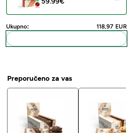
59.99€‎
Ukupno:
118,97 EUR‎
Dodaj ovo u svoju rutinu
Preporučeno za vas