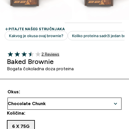
2 customer reviews
2 Reviews
3.5 out of 5 stars
Baked Brownie
Bogata čokoladna doza proteina
Okus:
Količina:
6 X 75G