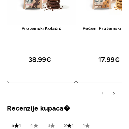
Proteinski Kolačić
Pečeni Proteinski Ko
38.99€‎
17.99€‎
BRZA KUPNJA
BRZA KUPNJA
Recenzije kupaca�
5
1
4
3
2
1
1