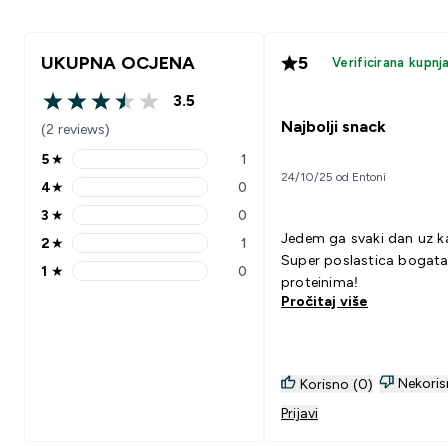
UKUPNA OCJENA
5
Verificirana kupnj
3.5
3.5 out of 5 stars
Najbolji snack
(2 reviews)
5
★
1
5 stars rating 1 reviews
24/10/25 od Entoni
4
★
0
4 stars rating 0 reviews
3
★
0
3 stars rating 0 reviews
Jedem ga svaki dan uz k
2
★
1
2 stars rating 1 reviews
Super poslastica bogat
1
★
0
1 stars rating 0 reviews
proteinima!
Pročitaj više
Nekoris
Korisno (0)
Prijavi