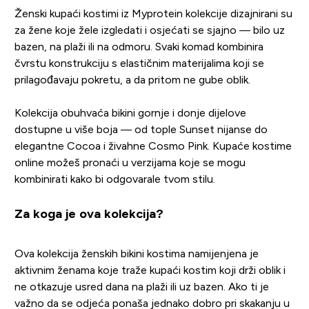
Ženski kupaći kostimi iz Myprotein kolekcije dizajnirani su
za žene koje žele izgledati i osjećati se sjajno — bilo uz
bazen, na plaži ili na odmoru. Svaki komad kombinira
čvrstu konstrukciju s elastičnim materijalima koji se
prilagođavaju pokretu, a da pritom ne gube oblik.
Kolekcija obuhvaća bikini gornje i donje dijelove
dostupne u više boja — od tople Sunset nijanse do
elegantne Cocoa i živahne Cosmo Pink. Kupaće kostime
online možeš pronaći u verzijama koje se mogu
kombinirati kako bi odgovarale tvom stilu.
Za koga je ova kolekcija?
Ova kolekcija ženskih bikini kostima namijenjena je
aktivnim ženama koje traže kupaći kostim koji drži oblik i
ne otkazuje usred dana na plaži ili uz bazen. Ako ti je
važno da se odjeća ponaša jednako dobro pri skakanju u