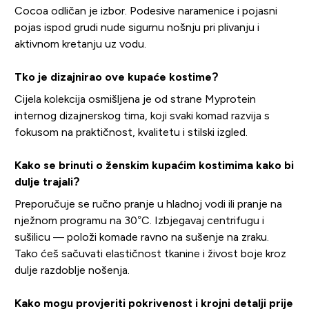
Cocoa odličan je izbor. Podesive naramenice i pojasni
pojas ispod grudi nude sigurnu nošnju pri plivanju i
aktivnom kretanju uz vodu.
Tko je dizajnirao ove kupaće kostime?
Cijela kolekcija osmišljena je od strane Myprotein
internog dizajnerskog tima, koji svaki komad razvija s
fokusom na praktičnost, kvalitetu i stilski izgled.
Kako se brinuti o ženskim kupaćim kostimima kako bi
dulje trajali?
Preporučuje se ručno pranje u hladnoj vodi ili pranje na
nježnom programu na 30°C. Izbjegavaj centrifugu i
sušilicu — položi komade ravno na sušenje na zraku.
Tako ćeš sačuvati elastičnost tkanine i živost boje kroz
dulje razdoblje nošenja.
Kako mogu provjeriti pokrivenost i krojni detalji prije