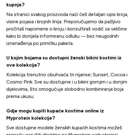
kupnje?
Na stranici svakog proizvoda naći ćeš detaljan opis kroja,
visine pojasa i krojnih linija. Preporučujemo da pažljivo
pročitaš napomene o kroju i konzultiraš vodič za veličine
kako bi donijela informiranu odluku — bez neugodnih
iznenađenja po primitku paketa.
U kojim bojama su dostupni ženski bikini kostimi iz
ove kolekcije?
Kolekcija trenutno obuhvaća tri nijanse: Sunset, Cocoa i
Cosmo Pink. Sve su dostupne i u bikini gornjim i u donjim
dijelovima, što omogućuje slobodno kombiniranje boja
prema ukusu.
Gdje mogu kupiti kupaće kostime online iz
Myprotein kolekcije?
Sve dostupne modele ženskih kupaćih kostima možeš
pronaći i naručiti direktno na Myprotein web stranici.