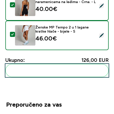
naramenicama na leđima - Crna. - L
Odaberi ovaj proizvod - MP ženski top za trening Temp
40.00€‎
Ženske MP Tempo 2 u 1 lagane
kratke hlače - bijele - S
Odaberi ovaj proizvod - Ženske MP Tempo 2 u 1 lagane k
46.00€‎
Ukupno:
126,00 EUR‎
Dodaj ovo u svoju rutinu
Preporučeno za vas