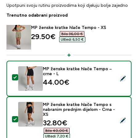
Upotpuni svoju rutinu proizvodima koji djeluju bolje zajedno
Trenutno odabrani proizvod
MP ženske kratke hlače Tempo - XS
Bilo 36,00 €‎
discounted price
29.50€‎
Uštedi 6,50 €‎
MP ženske kratke hlače Tempo –
crne - L
Odaberi ovaj proizvod - MP ženske kratke hlače Tempo
44.00€‎
MP ženske kratke hlače Tempo s
nabranim prednjim dijelom - Crna -
XS
Odaberi ovaj proizvod - MP ženske kratke hlače Tempo 
discounted price
32.80€‎
Bilo 40,00 €‎
Uštedi 7,20 €‎