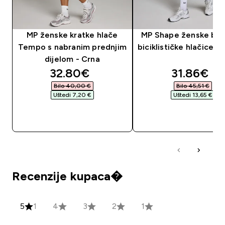
MP ženske kratke hlače
MP Shape ženske be
Tempo s nabranim prednjim
biciklističke hlačice 
dijelom - Crna
discounted price
discounte
32.80€‎
31.86€‎
Bilo 40,00 €‎
Bilo 45,51 €‎
Uštedi 7,20 €‎
Uštedi 13,65 €‎
BRZA KUPNJA
BRZA KUPNJA
Recenzije kupaca�
5
1
4
3
2
1