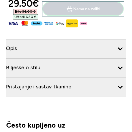
discounted price
29.50€‎
Nema na zalihi
Bilo 36,00 €‎
Uštedi 6,50 €‎
Opis
Bilješke o stilu
Pristajanje i sastav tkanine
Često kupljeno uz