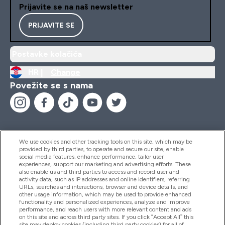
Prijavite se na naš newsletter
PRIJAVITE SE
Postavke kolačića
HR |
Change
Povežite se s nama
We use cookies and other tracking tools on this site, which may be
provided by third parties, to operate and secure our site, enable
Pomoć I Informacije
social media features, enhance performance, tailor user
experiences, support our marketing and advertising efforts. These
also enable us and third parties to access and record user and
activity data, such as IP addresses and online identifiers, referring
Proizvodi
URLs, searches and interactions, browser and device details, and
other usage information, which may be used to provide enhanced
functionality and personalized experiences, analyze and improve
performance, and reach users with more relevant content and ads
on this site and across third party sites. If you click “Accept All” this
Informacije O Tvrtki
site may deploy cookies (including third party cookies) for all of