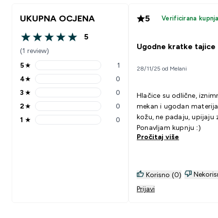
UKUPNA OCJENA
5
Verificirana kupnj
5
5 out of 5 stars
Ugodne kratke tajice
(1 review)
5
★
1
28/11/25 od Melani
5 stars rating 1 reviews
4
★
0
4 stars rating 0 reviews
3
★
0
Hlačice su odlične, izni
3 stars rating 0 reviews
2
★
0
mekan i ugodan materija
2 stars rating 0 reviews
kožu, ne padaju, upijaju 
1
★
0
1 stars rating 0 reviews
Ponavljam kupnju :)
Pročitaj više
Nekoris
Korisno (0)
Prijavi