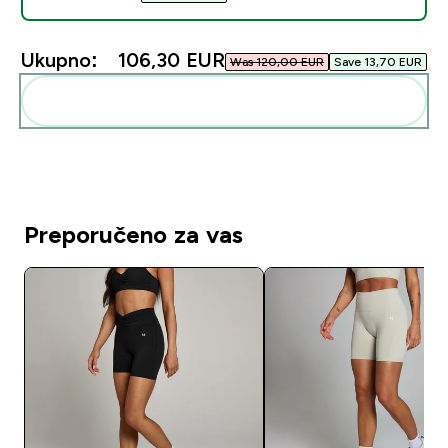
Ukupno:
106,30 EUR‎
Was 120,00 EUR‎
Save 13,70 EUR‎
Dodaj ovo u svoju rutinu
Preporučeno za vas