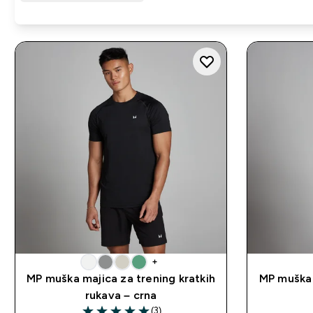
+
MP muška majica za trening kratkih
MP muška 
rukava – crna
(3)