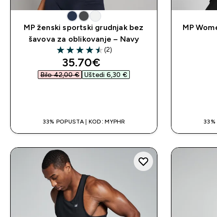
MP ženski sportski grudnjak bez
MP Wome
šavova za oblikovanje – Navy
(2)
4.5 out of 5 stars
discounted price
35.70€‎
Bilo 42,00 €‎
Uštedi 6,30 €‎
BRZA KUPNJA
33% POPUSTA | KOD: MYPHR
33%