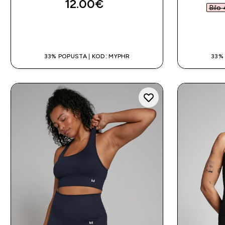
12.00€‎
Bilo 
BRZA KUPNJA
33% POPUSTA | KOD: MYPHR
33%