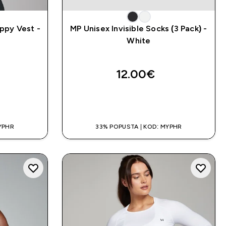
py Vest -
MP Unisex Invisible Socks (3 Pack) -
White
12.00€‎
A
BRZA KUPNJA
YPHR
33% POPUSTA | KOD: MYPHR