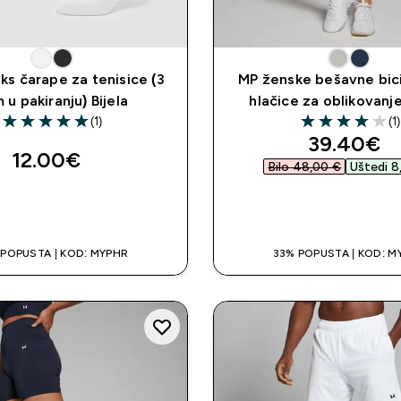
ks čarape za tenisice (3
MP ženske bešavne bici
 u pakiranju) Bijela
hlačice za oblikovanj
(1)
(1)
5 out of 5 stars
4 out of 5 stars
discounte
39.40€‎
12.00€‎
Bilo 48,00 €‎
Uštedi 8
BRZA KUPNJA
BRZA KUPNJ
 POPUSTA | KOD: MYPHR
33% POPUSTA | KOD: M