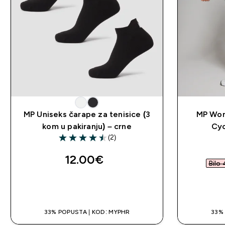
MP Uniseks čarape za tenisice (3
MP Wom
kom u pakiranju) – crne
Cyc
(2)
4.5 out of 5 stars
12.00€‎
Bilo 
BRZA KUPNJA
33% POPUSTA | KOD: MYPHR
33%