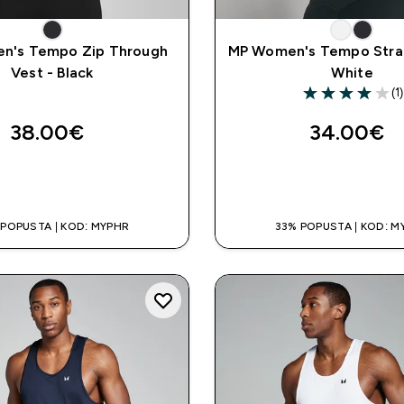
n's Tempo Zip Through
MP Women's Tempo Strap
Vest - Black
White
(1)
4 out of 5 stars
38.00€‎
34.00€‎
BRZA KUPNJA
BRZA KUPNJ
 POPUSTA | KOD: MYPHR
33% POPUSTA | KOD: M