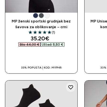
MP ženski sportski grudnjak bez
MP Unise
šavova za oblikovanje – crni
kom
(1)
5 out of 5 stars
discounted price
35.20€‎
Bilo 44,00 €‎
Uštedi 8,80 €‎
BRZA KUPNJA
33% POPUSTA | KOD: MYPHR
33%