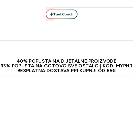
Fuel Coach
Prehrana
Odjeća
Vitamini
Snackovi
Vegan
Per
Enter Proteini submenu
Enter Prehrana submenu
Enter Odjeća submenu
Enter Vitamini submenu
Enter Snackovi 
Enter 
⌄
⌄
⌄
⌄
⌄
⌄
ji od 65€
Najnovija odjeća
Proizvodi najveće kvalitete
Prepor
40% POPUSTA NA DIJETALNE PROIZVODE
33% POPUSTA NA GOTOVO SVE OSTALO | KOD: MYPHR
BESPLATNA DOSTAVA PRI KUPNJI OD 65€