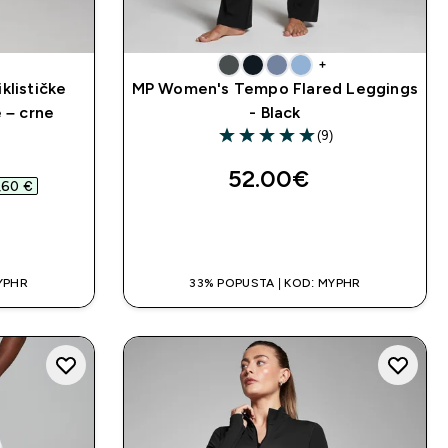
+
klističke
MP Women's Tempo Flared Leggings
e – crne
- Black
(9)
5 out of 5 stars
d price
52.00€‎
,60 €‎
A
BRZA KUPNJA
YPHR
33% POPUSTA | KOD: MYPHR