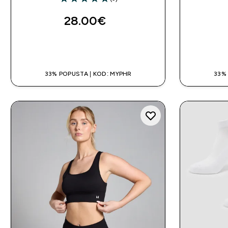
5 out of 5 stars
28.00€‎
BRZA KUPNJA
33% POPUSTA | KOD: MYPHR
33%