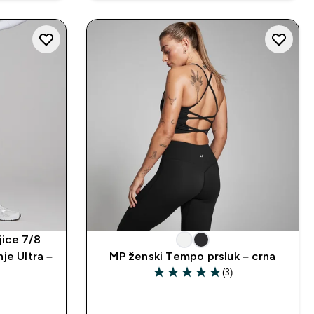
jice 7/8
je Ultra –
MP ženski Tempo prsluk – crna
(3)
5 out of 5 stars
)
d price