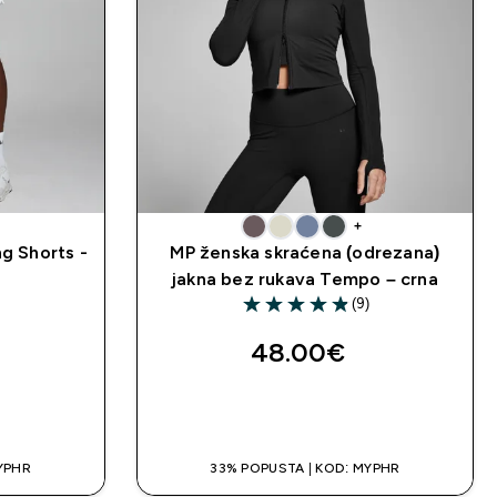
+
ng Shorts -
MP ženska skraćena (odrezana)
jakna bez rukava Tempo – crna
(9)
4.89 out of 5 stars
48.00€‎
A
BRZA KUPNJA
YPHR
33% POPUSTA | KOD: MYPHR