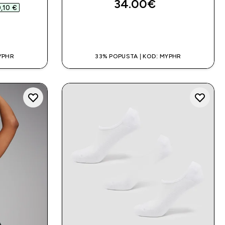
34.00€‎
,10 €‎
A
BRZA KUPNJA
YPHR
33% POPUSTA | KOD: MYPHR