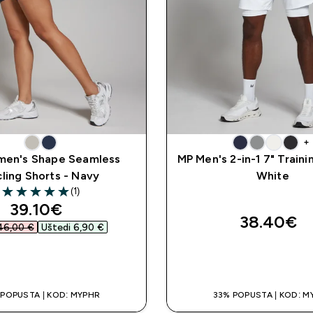
+
en's Shape Seamless
MP Men's 2-in-1 7" Traini
ling Shorts - Navy
White
(1)
5 out of 5 stars
discounted price
39.10€‎
38.40€‎
46,00 €‎
Uštedi 6,90 €‎
BRZA KUPNJA
BRZA KUPNJ
 POPUSTA | KOD: MYPHR
33% POPUSTA | KOD: M