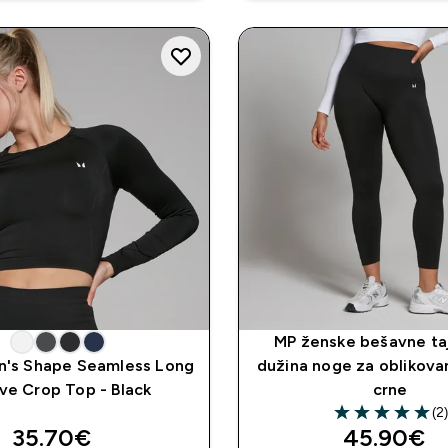
MP ženske bešavne ta
's Shape Seamless Long
dužina noge za oblikovan
ve Crop Top - Black
crne
(2
5 out of 5 stars
discounted price
discounte
35.70€‎
45.90€‎