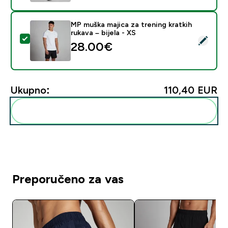
MP muška majica za trening kratkih
rukava – bijela - XS
Odaberi ovaj proizvod - MP muška majica za trening krat
28.00€‎
Ukupno:
110,40 EUR‎
Dodaj ovo u svoju rutinu
Preporučeno za vas