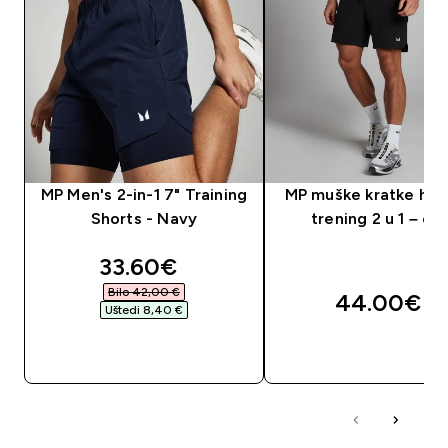
MP Men's 2-in-1 7" Training
MP muške kratke hla
Shorts - Navy
trening 2 u 1 – cr
discounted price
33.60€‎
Bilo 42,00 €‎
44.00€‎
Uštedi 8,40 €‎
BRZA KUPNJA
BRZA KUPNJA