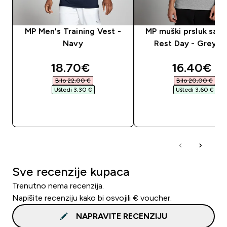
MP Men's Training Vest -
MP muški prsluk sa 
Navy
Rest Day - Grey M
discounted price
discounte
18.70€‎
16.40€‎
Bilo 22,00 €‎
Bilo 20,00 €‎
Uštedi 3,30 €‎
Uštedi 3,60 €‎
BRZA KUPNJA
BRZA KUPNJA
Sve recenzije kupaca
Trenutno nema recenzija.
Napišite recenziju kako bi osvojili € voucher.
NAPRAVITE RECENZIJU