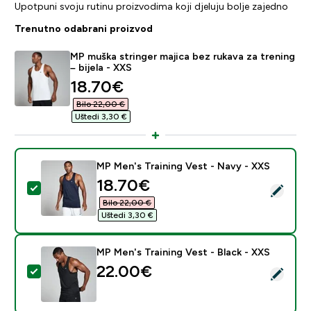
Upotpuni svoju rutinu proizvodima koji djeluju bolje zajedno
Trenutno odabrani proizvod
MP muška stringer majica bez rukava za trening
– bijela - XXS
discounted price
18.70€‎
Bilo 22,00 €‎
Uštedi 3,30 €‎
MP Men's Training Vest - Navy - XXS
discounted price
18.70€‎
Odaberi ovaj proizvod - MP Men's Training Vest - Nav
Bilo 22,00 €‎
Uštedi 3,30 €‎
MP Men's Training Vest - Black - XXS
22.00€‎
Odaberi ovaj proizvod - MP Men's Training Vest - Blac