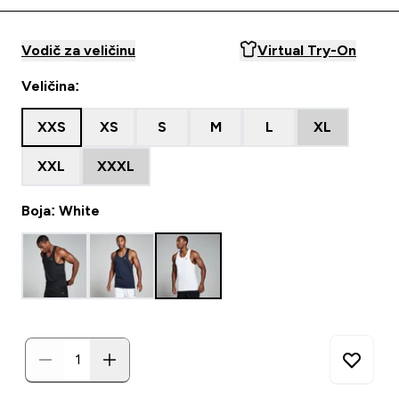
Vodič za veličinu
Virtual Try-On
Veličina:
XXS
XS
S
M
L
XL
XXL
XXXL
Boja: White