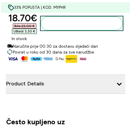
33% POPUSTA | KOD: MYPHR
discounted price
18.70€‎
Dodaj u košaricu
Bilo 22,00 €‎
Uštedi 3,30 €‎
In stock
Naručite prije 00:30 za dostavu sljedeći dan
Povrat u roku od 30 dana za sve narudžbe
Product Details
Često kupljeno uz