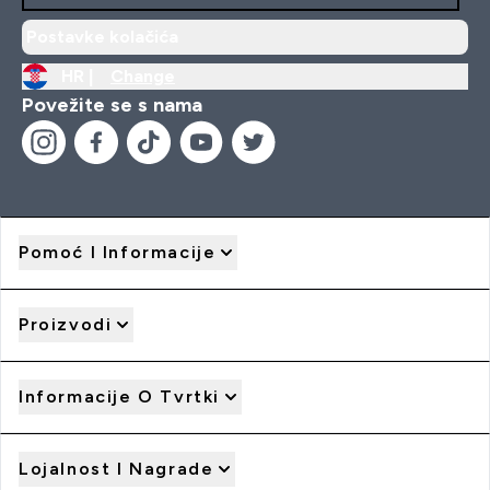
Postavke kolačića
HR |
Change
Povežite se s nama
Pomoć I Informacije
Proizvodi
Informacije O Tvrtki
Lojalnost I Nagrade