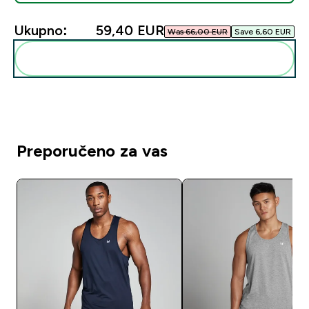
Ukupno:
59,40 EUR‎
Was 66,00 EUR‎
Save 6,60 EUR‎
Dodaj ovo u svoju rutinu
Preporučeno za vas