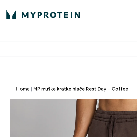
Proteini
Besplatna dostava pri kupn
Home
MP muške kratke hlače Rest Day – Coffee