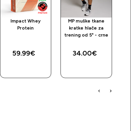
Impact Whey
MP muške tkane
M
Protein
kratke hlače za
kr
trening od 5" - crne
price
59.99€‎
34.00€‎
BRZA
BRZA
KUPNJA
KUPNJA