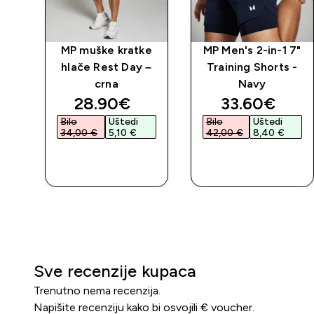
w
MP muške kratke
MP Men's 2-in-1 7"
-
hlače Rest Day –
Training Shorts -
crna
Navy
discounted price
discounted 
28.90€‎
33.60€‎
Bilo
Uštedi
Bilo
Uštedi
34,00 €‎
5,10 €‎
42,00 €‎
8,40 €‎
BRZA
BRZA
KUPNJA
KUPNJA
Sve recenzije kupaca
Trenutno nema recenzija.
Napišite recenziju kako bi osvojili € voucher.