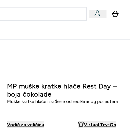
formance
submenu
Vegan submenu
Enter Performance submenu
⌄
učite prijatelju i zaradite 10 EUR
MP muške kratke hlače Rest Day –
boja čokolade
Muške kratke hlače izrađene od recikliranog poliestera
Vodič za veličinu
Virtual Try-On