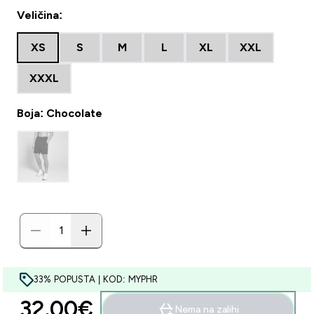
Veličina:
XS
S
M
L
XL
XXL
XXXL
Boja: Chocolate
33% POPUSTA | KOD: MYPHR
32.00€‎
Nema na zalihi