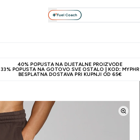
Fuel Coach
Prehrana
Odjeća
Vitamini
Snackovi
Vegan
Per
Enter Proteini submenu
Enter Prehrana submenu
Enter Odjeća submenu
Enter Vitamini submenu
Enter Snackovi 
Enter 
⌄
⌄
⌄
⌄
⌄
⌄
ji od 65€
Najnovija odjeća
Proizvodi najveće kvalitete
Prepor
40% POPUSTA NA DIJETALNE PROIZVODE
33% POPUSTA NA GOTOVO SVE OSTALO | KOD: MYPHR
BESPLATNA DOSTAVA PRI KUPNJI OD 65€