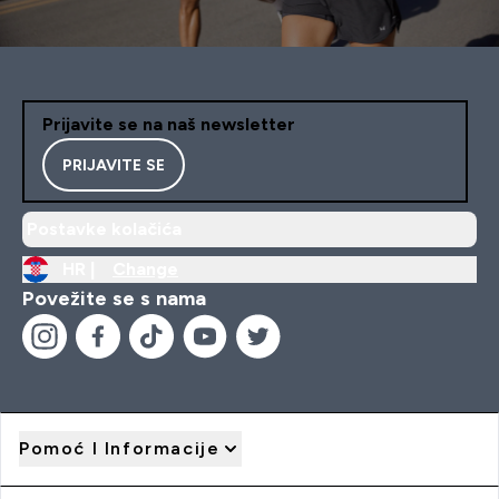
Prijavite se na naš newsletter
PRIJAVITE SE
Postavke kolačića
HR |
Change
Povežite se s nama
Pomoć I Informacije