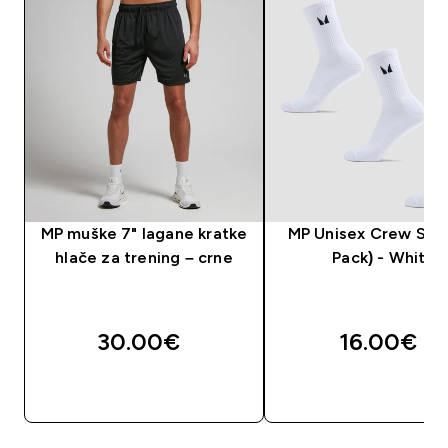
MP muške 7" lagane kratke
MP Unisex Crew Sock
hlače za trening – crne
Pack) - White
30.00€‎
16.00€‎
BRZA KUPNJA
BRZA KUPNJA