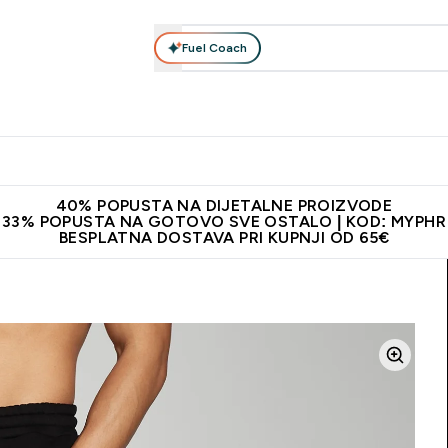
Fuel Coach
Prehrana
Odjeća
Vitamini
Snackovi
Vegan
Per
Enter Proteini submenu
Enter Prehrana submenu
Enter Odjeća submenu
Enter Vitamini submenu
Enter Snackovi 
Enter 
⌄
⌄
⌄
⌄
⌄
⌄
ji od 65€
Najnovija odjeća
Proizvodi najveće kvalitete
Prepor
40% POPUSTA NA DIJETALNE PROIZVODE
33% POPUSTA NA GOTOVO SVE OSTALO | KOD: MYPHR
BESPLATNA DOSTAVA PRI KUPNJI OD 65€