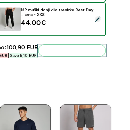
MP muški donji dio trenirke Rest Day
– crna - XXS
daberi ovaj proizvod - MP muški donji dio trenirke Rest Day – 
44.00€‎
o:
100,90 EUR‎
Dodaj ovo u svoju rutinu
EUR‎
Save 5,10 EUR‎