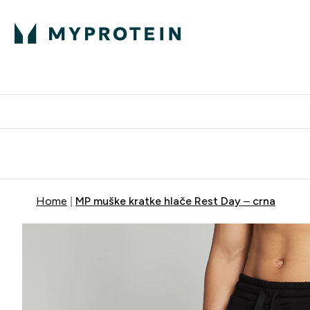
Proteini
Besplatna dostava pri kupn
Home
MP muške kratke hlače Rest Day – crna