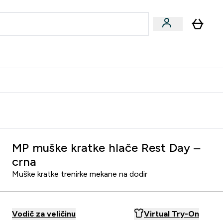
formance
submenu
Vegan submenu
Enter Performance submenu
⌄
učite prijatelju i zaradite 10 EUR
MP muške kratke hlače Rest Day –
crna
Muške kratke trenirke mekane na dodir
Vodič za veličinu
Virtual Try-On