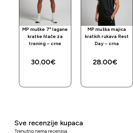
e
MP muške 7" lagane
MP muška majica
a
kratke hlače za
kratkih rukava Rest
trening – crne
Day – crna
ed price
30.00€‎
28.00€‎
BRZA
BRZA
KUPNJA
KUPNJA
Sve recenzije kupaca
Trenutno nema recenzija.