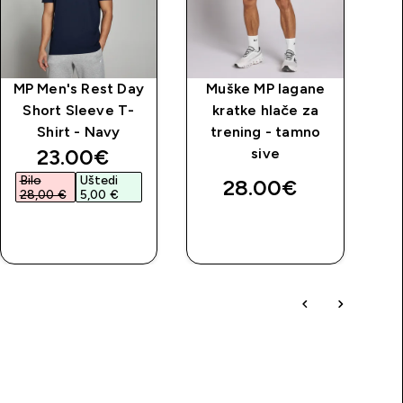
MP Men's Rest Day
Muške MP lagane
MP
Short Sleeve T-
kratke hlače za
Shirt - Navy
trening - tamno
discounted price
23.00€‎
sive
Bilo
Uštedi
28.00€‎
28,00 €‎
5,00 €‎
BRZA
BRZA
KUPNJA
KUPNJA