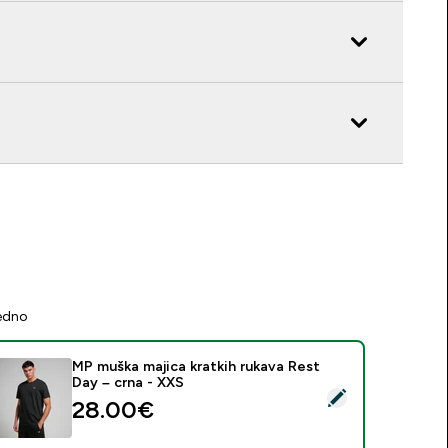
jedno
MP muška majica kratkih rukava Rest
Day – crna - XXS
daberi ovaj proizvod - MP muška majica kratkih rukava Rest Da
28.00€‎