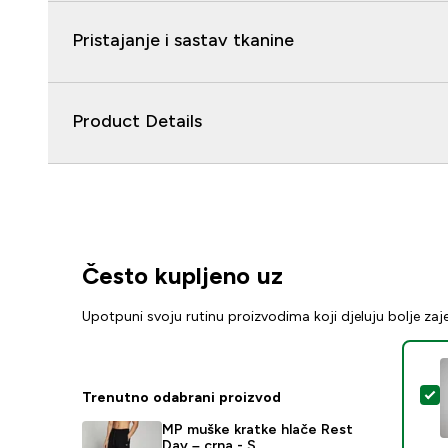
Pristajanje i sastav tkanine
Product Details
Često kupljeno uz
Upotpuni svoju rutinu proizvodima koji djeluju bolje za
O
Trenutno odabrani proizvod
MP muške kratke hlače Rest
Day – crna - S