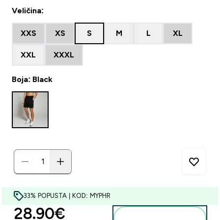
Veličina:
XXS
XS
S
M
L
XL
XXL
XXXL
Boja: Black
33% POPUSTA | KOD: MYPHR
discounted price
28.90€‎
Dodaj u košaricu