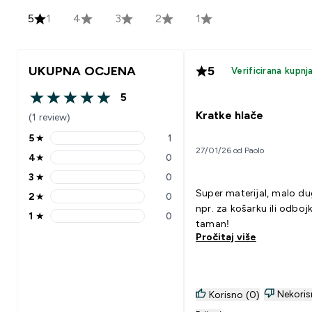
5
1
4
3
2
1
UKUPNA OCJENA
5
Verificirana kupnj
5
5 out of 5 stars
Kratke hlače
(1 review)
5
★
1
5 stars rating 1 reviews
27/01/26 od Paolo
4
★
0
4 stars rating 0 reviews
3
★
0
3 stars rating 0 reviews
Super materijal, malo du
2
★
0
2 stars rating 0 reviews
npr. za košarku ili odboj
1
★
0
1 stars rating 0 reviews
taman!
Pročitaj više
Nekoris
Korisno (0)