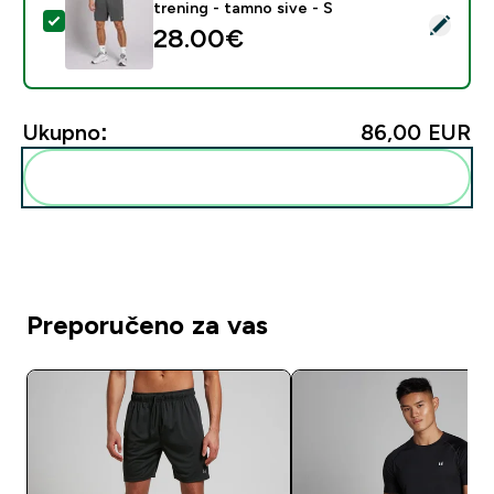
trening - tamno sive - S
Odaberi ovaj proizvod - Muške MP lagane kratke hlače z
28.00€‎
Ukupno:
86,00 EUR‎
Dodaj ovo u svoju rutinu
Preporučeno za vas