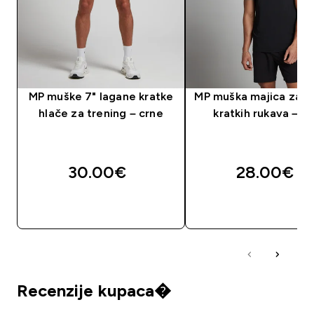
MP muške 7" lagane kratke
MP muška majica za t
hlače za trening – crne
kratkih rukava – c
30.00€‎
28.00€‎
BRZA KUPNJA
BRZA KUPNJA
Recenzije kupaca�