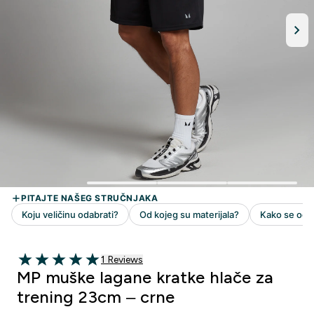
1 customer reviews
1 Reviews
5 out of 5 stars
MP muške lagane kratke hlače za
trening 23cm – crne