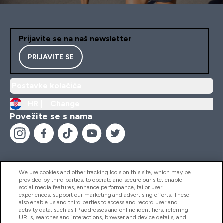
Prijavite se na naš newsletter
PRIJAVITE SE
Postavke kolačića
HR |
Change
Povežite se s nama
We use cookies and other tracking tools on this site, which may be
provided by third parties, to operate and secure our site, enable
Pomoć I Informacije
social media features, enhance performance, tailor user
experiences, support our marketing and advertising efforts. These
also enable us and third parties to access and record user and
activity data, such as IP addresses and online identifiers, referring
Proizvodi
URLs, searches and interactions, browser and device details, and