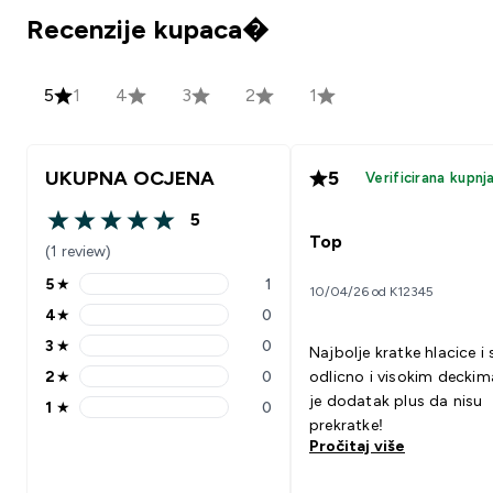
Recenzije kupaca�
5
1
4
3
2
1
UKUPNA OCJENA
5
Verificirana kupnj
5
5 out of 5 stars
Top
(1 review)
5
★
1
10/04/26 od K12345
5 stars rating 1 reviews
4
★
0
4 stars rating 0 reviews
3
★
0
Najbolje kratke hlacice i 
3 stars rating 0 reviews
2
★
0
odlicno i visokim deckim
2 stars rating 0 reviews
je dodatak plus da nisu
1
★
0
1 stars rating 0 reviews
prekratke!
Pročitaj više