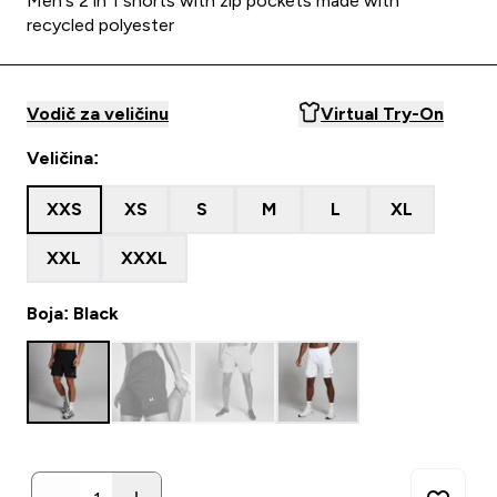
Men's 2 in 1 shorts with zip pockets made with
recycled polyester
Vodič za veličinu
Virtual Try-On
Veličina:
XXS
XS
S
M
L
XL
XXL
XXXL
Boja: Black