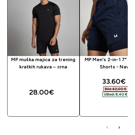
MP muška majica za trening
MP Men's 2-in-1 7" Tr
kratkih rukava – crna
Shorts - Navy
discounte
33.60€‎
Bilo 42,00 €‎
28.00€‎
Uštedi 8,40 €‎
BRZA KUPNJA
BRZA KUPNJA