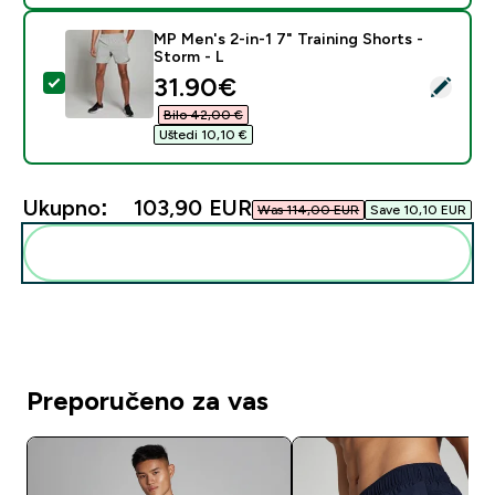
MP Men's 2-in-1 7" Training Shorts -
Storm - L
discounted price
31.90€‎
Odaberi ovaj proizvod - MP Men's 2-in-1 7" Training Sh
Bilo 42,00 €‎
Uštedi 10,10 €‎
Ukupno:
103,90 EUR‎
Was 114,00 EUR‎
Save 10,10 EUR‎
Dodaj ovo u svoju rutinu
Preporučeno za vas