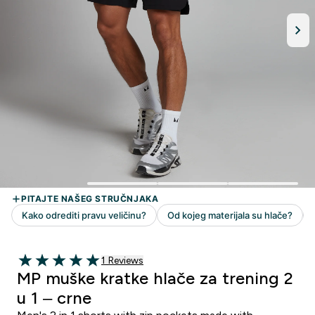
1 customer reviews
1 Reviews
5 out of 5 stars
MP muške kratke hlače za trening 2
u 1 – crne