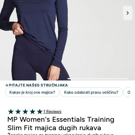
1 customer reviews
1 Reviews
5 out of 5 stars
MP Women's Essentials Training
Slim Fit majica dugih rukava