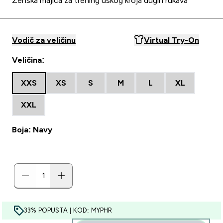
Ženska majica za trening uskog kroja dugih rukava
Vodič za veličinu
Virtual Try-On
Veličina:
XXS
XS
S
M
L
XL
XXL
Boja: Navy
33% POPUSTA | KOD: MYPHR