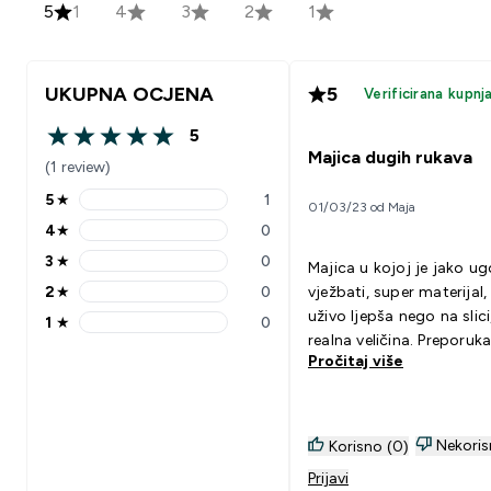
5
1
4
3
2
1
UKUPNA OCJENA
5
Verificirana kupnj
5
5 out of 5 stars
Majica dugih rukava
(1 review)
5
★
1
01/03/23 od Maja
5 stars rating 1 reviews
4
★
0
4 stars rating 0 reviews
3
★
0
Majica u kojoj je jako u
3 stars rating 0 reviews
2
★
0
vježbati, super materijal,
2 stars rating 0 reviews
uživo ljepša nego na slici
1
★
0
1 stars rating 0 reviews
realna veličina. Preporuk
Pročitaj više
Nekoris
Korisno (0)
Prijavi