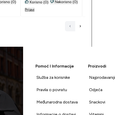
okušala
orisno (0)
Nekorisno (0)
Korisno (0)
Korisno (0)
o
Prijavi
Prijavi
dodanog
sti, je
kako ga
ima sa
Pomoć I Informacije
Proizvodi
Služba za korisnike
Najprodavanij
Pravila o povratu
Odjeća
Međunarodna dostava
Snackovi
Informacije o dostavi
Vitamini