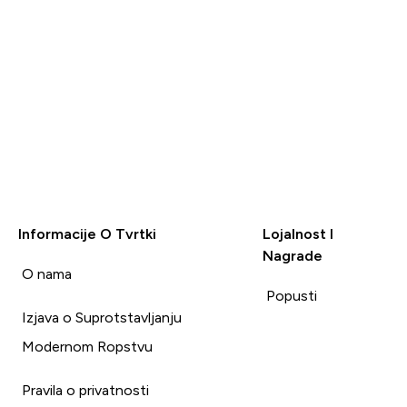
Nekorisno (0)
Nekorisno (0)
Korisno (0)
Korisno (
Prijavi
Prijavi
Informacije O Tvrtki
Lojalnost I
Nagrade
i
O nama
Popusti
Izjava o Suprotstavljanju
Modernom Ropstvu
Pravila o privatnosti