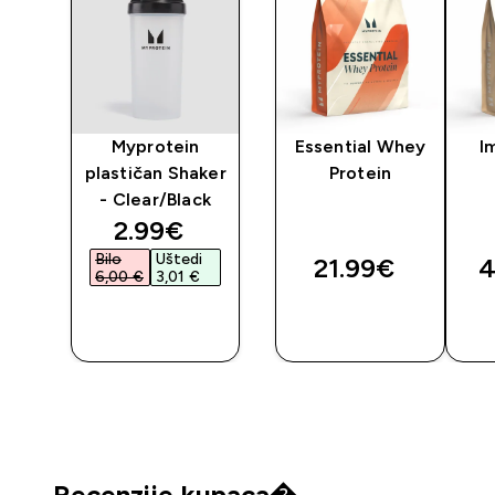
ear
Myprotein
Essential Whey
I
n
plastičan Shaker
Protein
- Clear/Black
discounted price
2.99€‎
Bilo
Uštedi
21.99€‎
4
6,00 €‎
3,01 €‎
BRZA
BRZA
KUPNJA
KUPNJA
Recenzije kupaca�