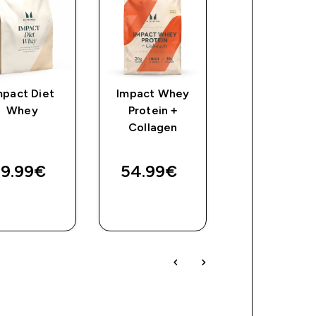
mpact Diet
Impact Whey
FlavDrops
Whey
Protein +
Collagen
discoun
5.59€‎
Bilo
Uštedi
9.99€‎
54.99€‎
7,99 €‎
2,40 €‎
BRZA
BRZA
BRZA
KUPNJA
KUPNJA
KUPNJA