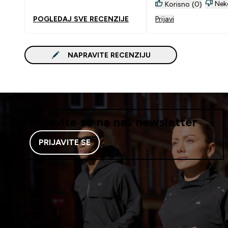
protein kojeg sam p
Nek
Korisno (0)
uzimati mi je izaziva
POGLEDAJ SVE RECENZIJE
Prijavi
mučninu. Ovaj bez 
okusa, izvrsne topljivo
stvarno otkriće. Sva
NAPRAVITE RECENZIJU
mogu preporučiti sv
punim povjerenjem.
Prijavite se na naš newsletter
PRIJAVITE SE