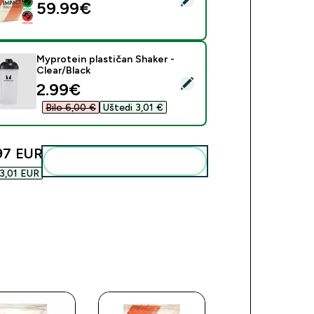
59.99€‎
Myprotein plastičan Shaker -
Clear/Black
eri ovaj proizvod - Myprotein plastičan Shaker - Clear/Black
discounted price
2.99€‎
Bilo 6,00 €‎
Uštedi 3,01 €‎
97 EUR‎
Dodaj ovo u svoju rutinu
3,01 EUR‎