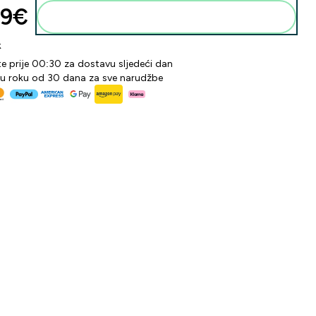
9€‎
Dodaj u košaricu
k
te prije 00:30 za dostavu sljedeći dan
 u roku od 30 dana za sve narudžbe