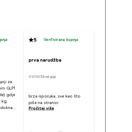
5
5
upnja
Verificirana kupnja
Verificir
prva narudžba
Impact Whey I
01/05/26 od gigi
12/02/26 od Kala
piji za
tom GLP1
de) gdje
brza isporuka, sve kao što
 kg,
Odlican
piše na stranici
Pročitaj više
nadoknade
Pročitaj više
vanja
i da taj
, svaki