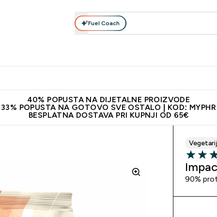
Fuel Coach
Prehrana
Odjeća
Vitamini
Snackovi
Vegan
Per
Enter Proteini submenu
Enter Prehrana submenu
Enter Odjeća submenu
Enter Vitamini submenu
Enter Snackovi 
Enter 
⌄
⌄
⌄
⌄
⌄
⌄
ji od 65€
Najnovija odjeća
Proizvodi najveće kvalitete
Prepor
40% POPUSTA NA DIJETALNE PROIZVODE
33% POPUSTA NA GOTOVO SVE OSTALO | KOD: MYPHR
BESPLATNA DOSTAVA PRI KUPNJI OD 65€
Vegetari
4.83 out 
Impac
90% prot