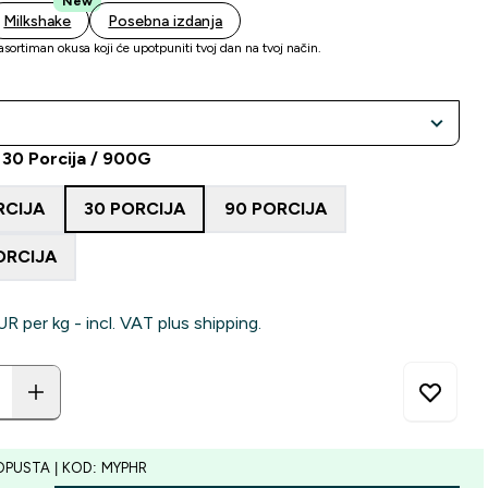
New
Milkshake
Posebna izdanja
asortiman okusa koji će upotpuniti tvoj dan na tvoj način.
: 30 Porcija / 900G
RCIJA
30 PORCIJA
90 PORCIJA
ORCIJA
R‎ per kg - incl. VAT plus shipping.
OPUSTA | KOD: MYPHR