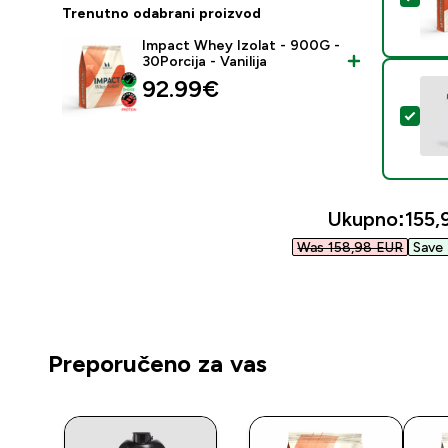
Trenutno odabrani proizvod
Impact Whey Izolat - 900G -
30Porcija - Vanilija
92.99€‎
Odab
Ukupno:
155,
Was 158,98 EUR‎
Save 
Preporučeno za vas