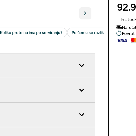
92.9
In stoc
Naruči
Povrat