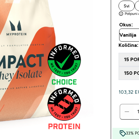
Svi
Potpuni 
Okus:
Količina
15 PO
150 P
103,32 EU
33% P