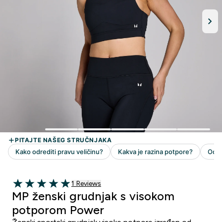
1 customer reviews
1 Reviews
5 out of 5 stars
MP ženski grudnjak s visokom
potporom Power