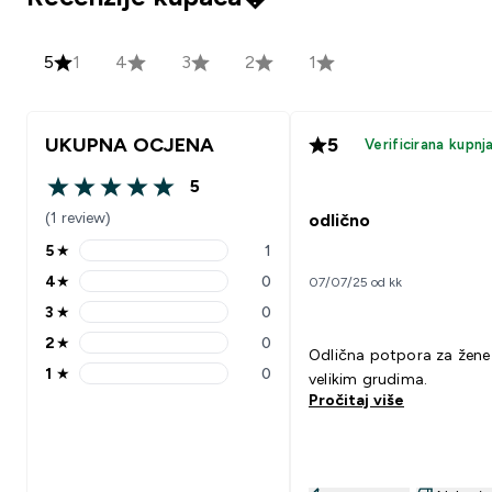
5
1
4
3
2
1
UKUPNA OCJENA
5
Verificirana kupnj
5
5 out of 5 stars
(1 review)
odlično
5
★
1
5 stars rating 1 reviews
4
★
0
07/07/25 od kk
4 stars rating 0 reviews
3
★
0
3 stars rating 0 reviews
2
★
0
2 stars rating 0 reviews
Odlična potpora za žene
1
★
0
velikim grudima.
1 stars rating 0 reviews
Pročitaj više