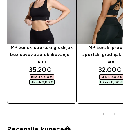
MP ženski sportski grudnjak
MP ženski produlje
bez šavova za oblikovanje –
sportski grudnjak Po
crni
crni
discounted price
discounte
35.20€‎
32.00€‎
Bilo 44,00 €‎
Bilo 40,00 €‎
Uštedi 8,80 €‎
Uštedi 8,00 €‎
BRZA KUPNJA
BRZA KUPNJA
Recenzije kupaca�