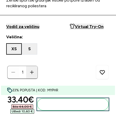
Ženski sportski grudnjak visoke potpore izrađen od
recikliranog poliestera
Vodič za veličinu
Virtual Try-On
Veličina:
XS
S
33% POPUSTA | KOD: MYPHR
discounted price
33.40€‎
Dodaj u košaricu
Bilo 44,00 €‎
Uštedi 10,60 €‎