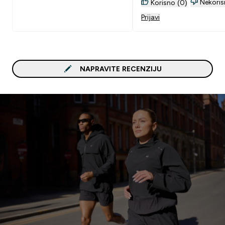
Nekoris
Korisno (0)
Prijavi
NAPRAVITE RECENZIJU