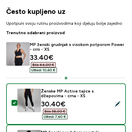
Često kupljeno uz
Upotpuni svoju rutinu proizvodima koji djeluju bolje zajedno
Trenutno odabrani proizvod
MP ženski grudnjak s visokom potporom Power
- crni - XS
discounted price
33.40€‎
Bilo 44,00 €‎
Uštedi 10,60 €‎
Ženske MP Active tajice s
džepovima - crna - XS
discounted price
30.40€‎
Odaberi ovaj proizvod - Ženske MP Active tajice s dže
Bilo 38,00 €‎
Uštedi 7,60 €‎