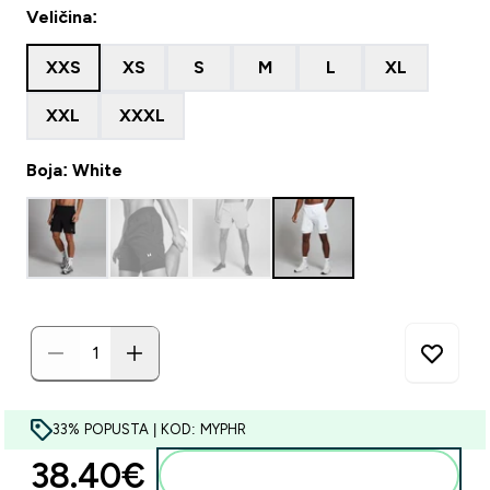
Veličina:
XXS
XS
S
M
L
XL
XXL
XXXL
Boja: White
33% POPUSTA | KOD: MYPHR
38.40€‎
Dodaj u košaricu