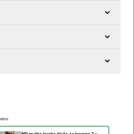
jedno
MP muške kratke hlače za trening 2 u