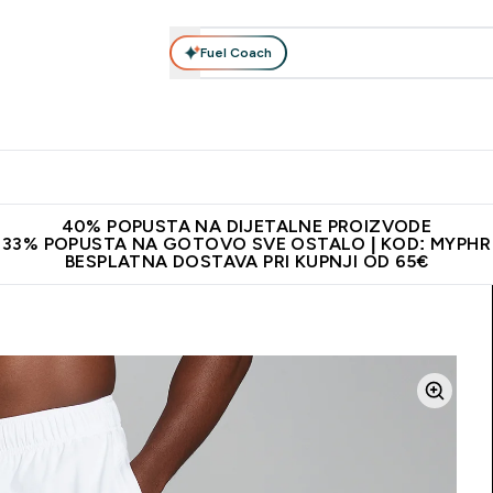
Fuel Coach
Prehrana
Odjeća
Vitamini
Snackovi
Vegan
Per
Enter Proteini submenu
Enter Prehrana submenu
Enter Odjeća submenu
Enter Vitamini submenu
Enter Snackovi 
Enter 
⌄
⌄
⌄
⌄
⌄
⌄
ji od 65€
Najnovija odjeća
Proizvodi najveće kvalitete
Prepor
40% POPUSTA NA DIJETALNE PROIZVODE
33% POPUSTA NA GOTOVO SVE OSTALO | KOD: MYPHR
BESPLATNA DOSTAVA PRI KUPNJI OD 65€