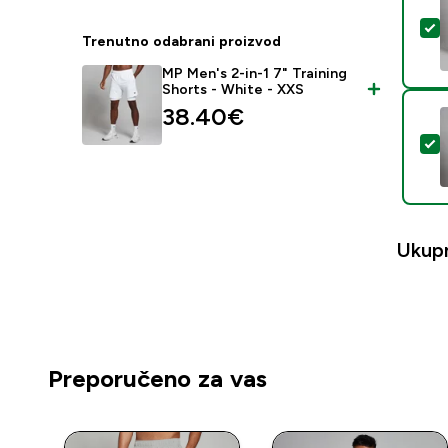
O
Trenutno odabrani proizvod
MP Men's 2-in-1 7" Training
Shorts - White - XXS
38.40€‎
O
Ukup
Preporučeno za vas