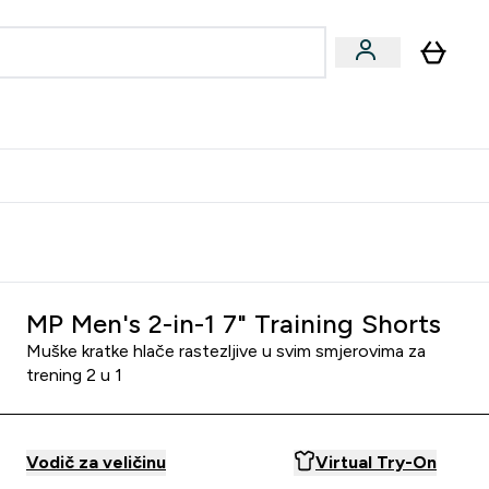
formance
submenu
Vegan submenu
Enter Performance submenu
⌄
učite prijatelju i zaradite 10 EUR
MP Men's 2-in-1 7" Training Shorts
Muške kratke hlače rastezljive u svim smjerovima za
trening 2 u 1
Vodič za veličinu
Virtual Try-On