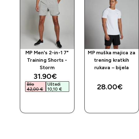
ke
MP Men's 2-in-1 7"
MP muška majica za
2 u
Training Shorts -
trening kratkih
Storm
rukava – bijela
discounted price
31.90€‎
Bilo
Uštedi
28.00€‎
42,00 €‎
10,10 €‎
BRZA
BRZA
KUPNJA
KUPNJA