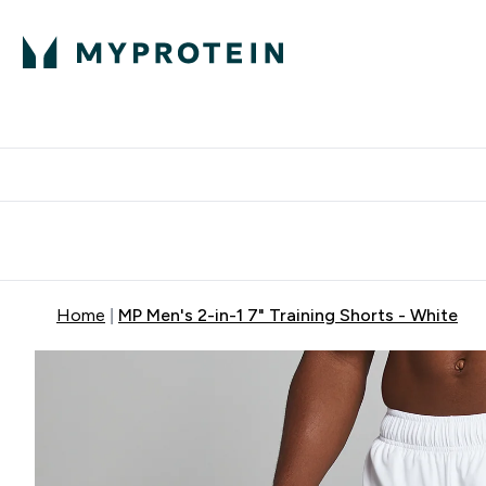
Proteini
Besplatna dostava pri kupn
Home
MP Men's 2-in-1 7" Training Shorts - White