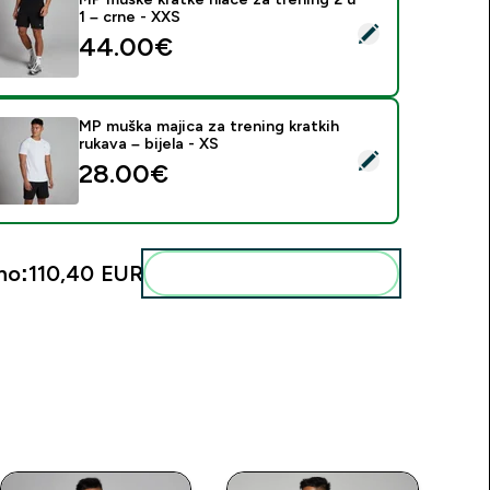
1 – crne - XXS
daberi ovaj proizvod - MP muške kratke hlače za trening 2 u 1 
44.00€‎
MP muška majica za trening kratkih
rukava – bijela - XS
daberi ovaj proizvod - MP muška majica za trening kratkih rukava
28.00€‎
no:
110,40 EUR‎
Dodaj ovo u svoju rutinu