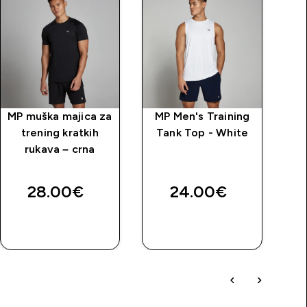
MP muška majica za
MP Men's Training
trening kratkih
Tank Top - White
rukava – crna
28.00€‎
24.00€‎
BRZA
BRZA
KUPNJA
KUPNJA