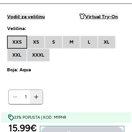
Vodič za veličinu
Virtual Try-On
Veličina:
XXS
XS
S
M
L
XL
XXL
XXXL
Boja: Aqua
33% POPUSTA | KOD: MYPHR
discounted price
15.99€‎