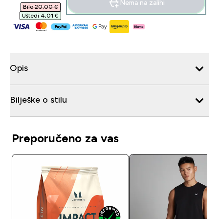
Nema na zalihi
Bilo 20,00 €‎
Uštedi 4,01 €‎
Opis
Bilješke o stilu
Preporučeno za vas