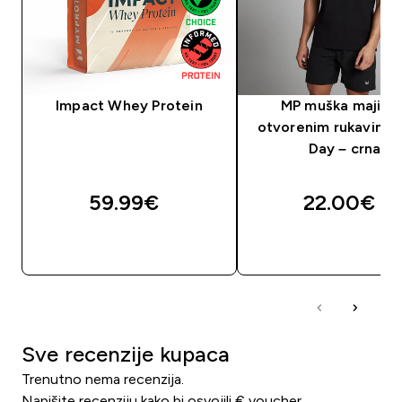
Impact Whey Protein
MP muška majica 
otvorenim rukavima 
Day – crna
59.99€‎
22.00€‎
BRZA KUPNJA
BRZA KUPNJA
Sve recenzije kupaca
Trenutno nema recenzija.
Napišite recenziju kako bi osvojili € voucher.